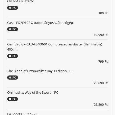
CPUP-1 CPU tartó
PC
100 Ft
Casio FX-991CE X tudományos számológép
PC
10.990 Ft
Gembird CK-CAD-FL400-01 Compressed air duster (flammable)
400 ml
PC
799 Ft
The Blood of Dawnwalker Day 1 Edition - PC
PC
23.890 Ft
Onimusha: Way of the Sword - PC
PC
26.890 Ft
EA Sports FC 27 - PC