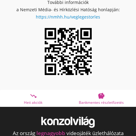
További információk
a Nemzeti Média- és Hírközlési Hatóság honlapján:
https://nmhh.hu/veglegestorles


Bankmentes részletfizetés
OTP Online Áruhitel
Az ország
legnagyobb
videojáték üzlethálózata