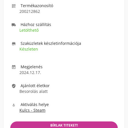
Termékazonosító

200212862
Házhoz szállítás

Letölthető
Szaküzletek készletinformációja

Készleten
Megjelenés

2024.12.17.
Ajánlott életkor

Besorolás alatt
Aktiválás helye

Kulcs - Steam
BÍRLAK TITEKET!