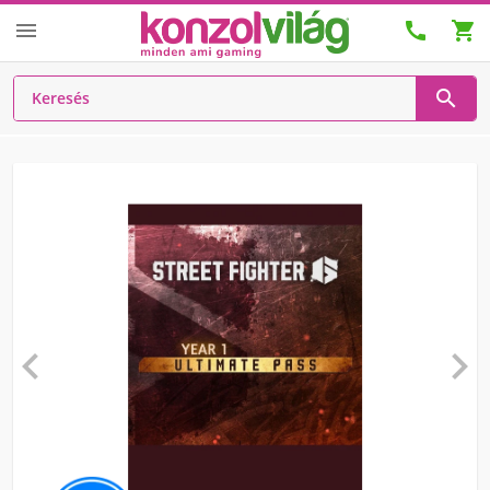





