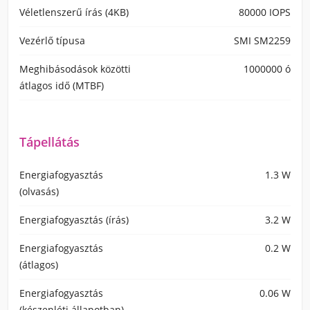
Véletlenszerű írás (4KB)
80000 IOPS
Vezérlő típusa
SMI SM2259
Meghibásodások közötti
1000000 ó
átlagos idő (MTBF)
Tápellátás
Energiafogyasztás
1.3 W
(olvasás)
Energiafogyasztás (írás)
3.2 W
Energiafogyasztás
0.2 W
(átlagos)
Energiafogyasztás
0.06 W
(készenléti állapotban)