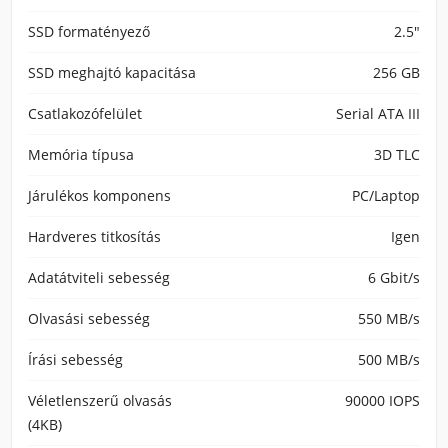
SSD formatényező
2.5"
SSD meghajtó kapacitása
256 GB
Csatlakozófelület
Serial ATA III
Memória típusa
3D TLC
Járulékos komponens
PC/Laptop
Hardveres titkosítás
Igen
Adatátviteli sebesség
6 Gbit/s
Olvasási sebesség
550 MB/s
Írási sebesség
500 MB/s
Véletlenszerű olvasás
90000 IOPS
(4KB)