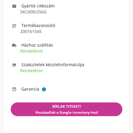
Gyártói cikkszám

SKC600/256G
Termékazonosító

200161545
Házhoz szállítás

Rendelésre
Szaküzletek készletinformációja

Rendelésre
Garancia


BÍRLAK TITEKET!
Hozzáadlak a Google inventory-hoz!