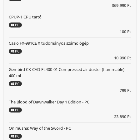
369.990 Ft
CPUP-1 CPU tartó
PC
100 Ft
Casio FX-991CE X tudományos számológép
PC
10.990 Ft
Gembird CK-CAD-FL400-01 Compressed air duster (flammable)
400 ml
PC
799 Ft
The Blood of Dawnwalker Day 1 Edition - PC
PC
23.890 Ft
Onimusha: Way of the Sword - PC
PC