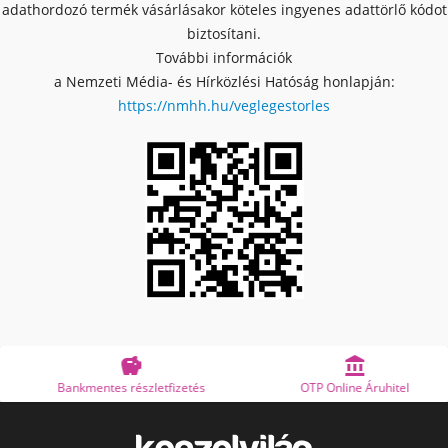
adathordozó termék vásárlásakor köteles ingyenes adattörlő kódot
biztosítani.
További információk
a Nemzeti Média- és Hírközlési Hatóság honlapján:
https://nmhh.hu/veglegestorles


Bankmentes részletfizetés
OTP Online Áruhitel