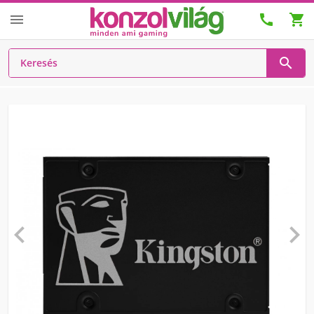





