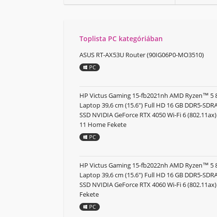
Toplista PC kategóriában
ASUS RT-AX53U Router (90IG06P0-MO3510)
PC
HP Victus Gaming 15-fb2021nh AMD Ryzen™ 5
Laptop 39,6 cm (15.6") Full HD 16 GB DDR5-SD
SSD NVIDIA GeForce RTX 4050 Wi-Fi 6 (802.11a
11 Home Fekete
PC
HP Victus Gaming 15-fb2022nh AMD Ryzen™ 5
Laptop 39,6 cm (15.6") Full HD 16 GB DDR5-SD
SSD NVIDIA GeForce RTX 4060 Wi-Fi 6 (802.11ax
Fekete
PC