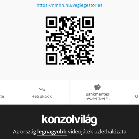
https://nmhh.hu/veglegestorles


Bankmentes
rte
Heti akciók
OT
részletfizetés
Az ország
legnagyobb
videojáték üzlethálózata