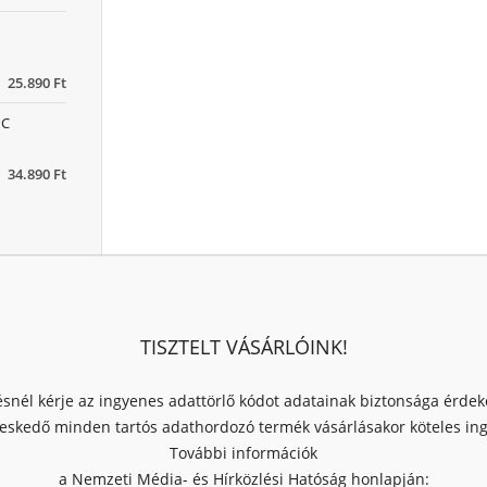
25.890 Ft
PC
34.890 Ft
TISZTELT VÁSÁRLÓINK!
ésnél kérje az ingyenes adattörlő kódot adatainak biztonsága érde
skedő minden tartós adathordozó termék vásárlásakor köteles ingy
További információk
a Nemzeti Média- és Hírközlési Hatóság honlapján: