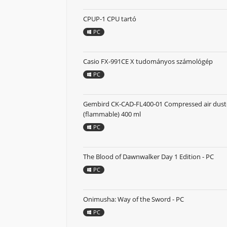
CPUP-1 CPU tartó
PC
Casio FX-991CE X tudományos számológép
PC
Gembird CK-CAD-FL400-01 Compressed air dust
(flammable) 400 ml
PC
The Blood of Dawnwalker Day 1 Edition - PC
PC
Onimusha: Way of the Sword - PC
PC