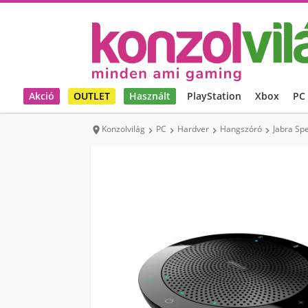
Akció
OUTLET
Használt
PlayStation
Xbox
PC
Konzolvilág
PC
Hardver
Hangszóró
Jabra Sp




