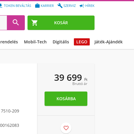




TOKEN BEVÁLTÁS
KARRIER
SZERVIZ
HÍREK


KOSÁR
őrendelés
Mobil-Tech
Digitális
LEGO
Játék-Ajándék
39 699
Ft
Bruttó ár
KOSÁRBA
7510-209
00162083
