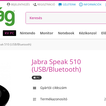




BEJELENTKEZÉS
REGISZTRÁCIÓ
ÜZLETEINK
INFORMÁCIÓK
KV PC
Nintendo
Monitor
Notebook
Kézikonzol
El
eak 510 (USB/Bluetooth)
Jabra Speak 510
(USB/Bluetooth)
PC
Gyártói cikkszám

Termékazonosító
2
