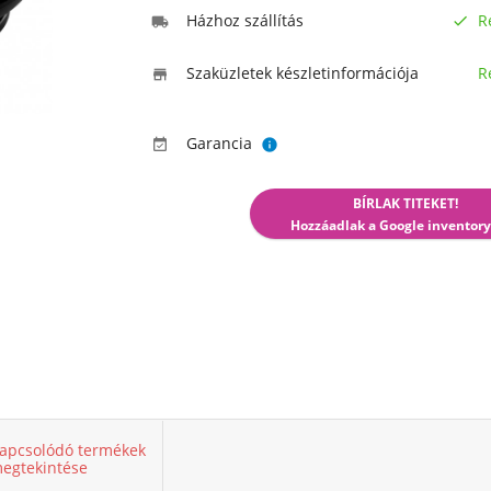
Házhoz szállítás
R


Szaküzletek készletinformációja
R

Garancia


BÍRLAK TITEKET!
Hozzáadlak a Google inventory
apcsolódó termékek
egtekintése