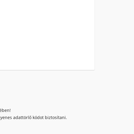
kében!
enes adattörlő kódot biztosítani.