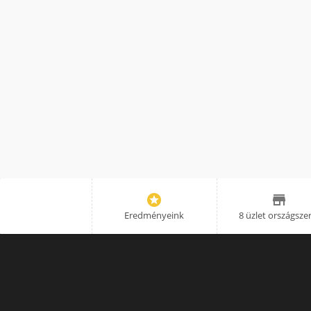


Eredményeink
8 üzlet országsze