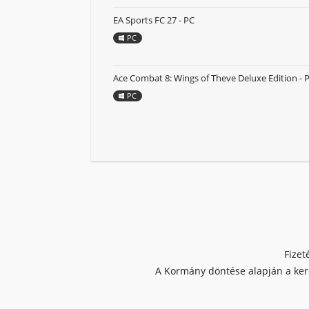
EA Sports FC 27 - PC
PC
Ace Combat 8: Wings of Theve Deluxe Edition - 
PC
Fizet
A Kormány döntése alapján a kere