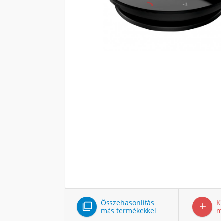
Összehasonlítás
K


más termékekkel
m