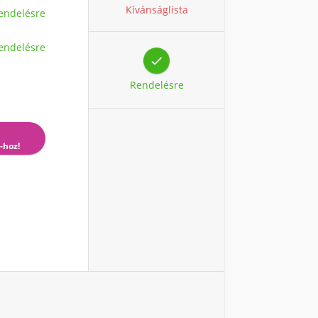
Kívánságlista
endelésre
endelésre

Rendelésre
-hoz!