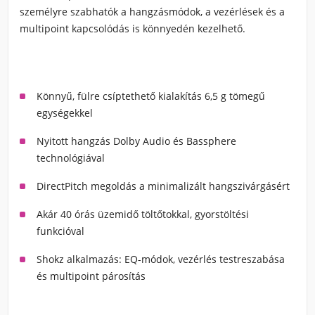
személyre szabhatók a hangzásmódok, a vezérlések és a
multipoint kapcsolódás is könnyedén kezelhető.
Könnyű, fülre csíptethető kialakítás 6,5 g tömegű
egységekkel
Nyitott hangzás Dolby Audio és Bassphere
technológiával
DirectPitch megoldás a minimalizált hangszivárgásért
Akár 40 órás üzemidő töltőtokkal, gyorstöltési
funkcióval
Shokz alkalmazás: EQ-módok, vezérlés testreszabása
és multipoint párosítás