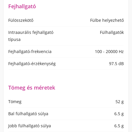
Fejhallgató
Fülösszekötő
Fülbe helyezhető
Intraaurális fejhallgató
Fülhallgatók
típusa
Fejhallgató-frekvencia
100 - 20000 Hz
Fejhallgató-érzékenység
97.5 dB
Tömeg és méretek
Tömeg
52 g
Bal fülhallgató súlya
6.5 g
Jobb fülhallgató súlya
6.5 g