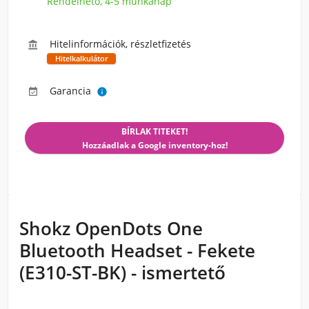
Rendelhető, 4-5 munkanap
Hitelinformációk, részletfizetés

Hitelkalkulátor
Garancia


BÍRLAK TITEKET!
Hozzáadlak a Google inventory-hoz!
Shokz OpenDots One
Bluetooth Headset - Fekete
(E310-ST-BK) - ismertető