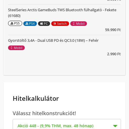
SteelSeries Arctis GameBuds TWS Bluetooth fülhallgató - Fekete
(61680)
PS5
PS4
PC
Switch
Mobil
59.990 Ft
Gyorstöltő 3,4A - Dual USB PD és QC3.0 (18W) – Fehér
Mobil
2.990 Ft
Hitelkalkulátor
Válassz hitelkonstrukciót!