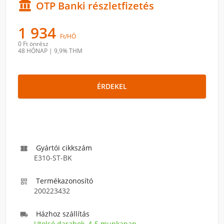

OTP Banki részletfizetés
1 934
Ft/HÓ
0 Ft
önrész
48 HÓNAP
|
9,9% THM
ÉRDEKEL
Gyártói cikkszám

E310-ST-BK
Termékazonosító

200223432
Házhoz szállítás

Utolsó darabok, 4-5 munkanap