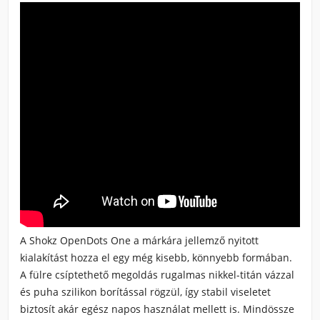
A Shokz OpenDots One a márkára jellemző nyitott
kialakítást hozza el egy még kisebb, könnyebb formában.
A fülre csíptethető megoldás rugalmas nikkel-titán vázzal
és puha szilikon borítással rögzül, így stabil viseletet
biztosít akár egész napos használat mellett is. Mindössze