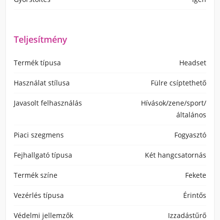
Teljesítmény
Termék típusa
Headset
Használat stílusa
Fülre csíptethető
Javasolt felhasználás
Hívások/zene/sport/
általános
Piaci szegmens
Fogyasztó
Fejhallgató típusa
Két hangcsatornás
Termék színe
Fekete
Vezérlés típusa
Érintős
Védelmi jellemzők
Izzadástűrő