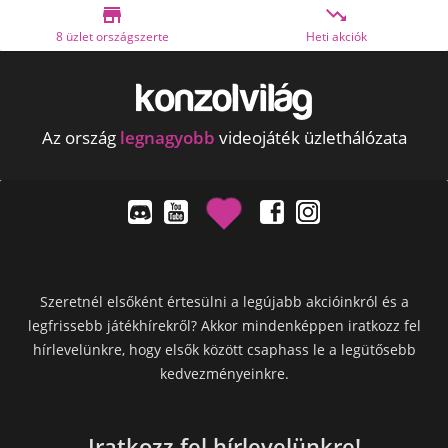


t országszerte
Heti akciók
Bankmente
Az ország
legnagyobb
videojáték üzlethálózata
Szeretnél elsőként értesülni a legújabb akcióinkról és a
legfrissebb játékhírekről? Akkor mindenképpen iratkozz fel
hírlevelünkre, hogy elsők között csaphass le a legütősebb
kedvezményeinkre.
Iratkozz fel hírlevelünkre!