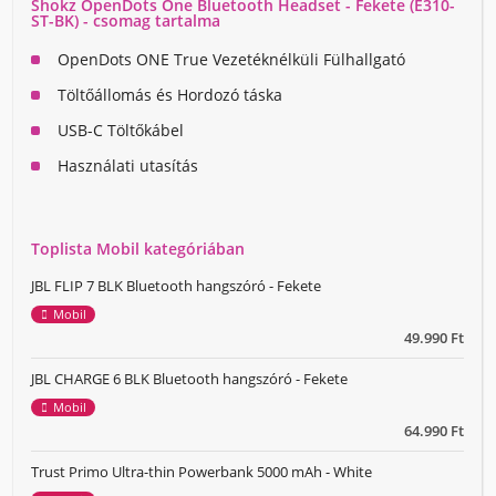
Shokz OpenDots One Bluetooth Headset - Fekete (E310-
ST-BK) - csomag tartalma
OpenDots ONE True Vezetéknélküli Fülhallgató
Töltőállomás és Hordozó táska
USB-C Töltőkábel
Használati utasítás
Toplista Mobil kategóriában
JBL FLIP 7 BLK Bluetooth hangszóró - Fekete
Mobil
49.990 Ft
JBL CHARGE 6 BLK Bluetooth hangszóró - Fekete
Mobil
64.990 Ft
Trust Primo Ultra-thin Powerbank 5000 mAh - White