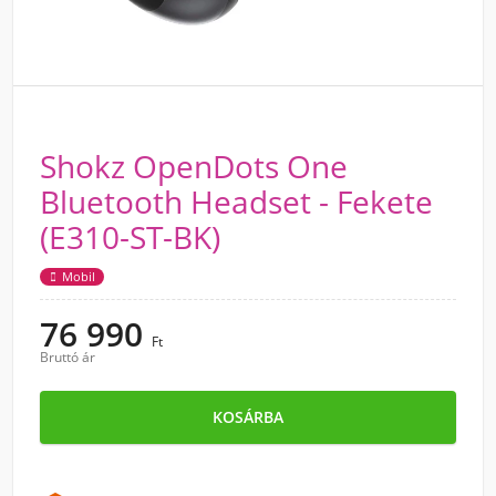
Shokz OpenDots One
Bluetooth Headset - Fekete
(E310-ST-BK)
Mobil
76 990
Ft
Bruttó ár
KOSÁRBA