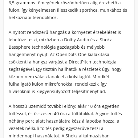
6,5 grammos tömegének köszönhetően alig érezhető a
fülön, így kényelmesen illeszkedik sporthoz, munkához és
hétköznapi teendőkhöz.
A nyitott rendszerű hangzás a környezet érzékelését is
lehetővé teszi, miközben a Dolby Audio és a Shokz
Bassphere technológia gazdagabb és mélyebb
hangélményt nyújt. Az OpenDots One kialakítása
csökkenti a hangszivárgást a DirectPitch technológia
segítségével, így tisztán hallhatók a részletek úgy, hogy
közben nem választanak el a külvilágtól. Mindkét
fülhallgató külön mikrofonokkal rendelkezik, így
hívásoknál is kiegyensúlyozott teljesítményt ad.
A hosszú üzemidő további előny: akár 10 óra egyetlen
töltéssel, és összesen 40 óra a töltőtokkal. A gyorstöltés
néhány perc alatt használatra kész állapotba hozza, a
vezeték nélküli töltés pedig egyszerűvé teszi a
mindennapi használatot. A Shokz alkalmazásban