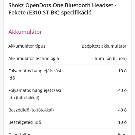
Shokz OpenDots One Bluetooth Headset -
Fekete (E310-ST-BK) specifikáció
Akkumulátor
Akkumulátor típus
Beépített akkumulátor
Akkumulátor-technológia
Lítium-ion (Li-ion)
Folyamatos hanglejátszási
10 ó
idő
Folyamatos hanglejátszási
40 ó
idő (töltőtokkal)
Beszédidő (töltőtokkal)
40 ó
Beszélgetési idő
10 ó
Gyorstöltés
Igen