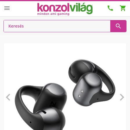





