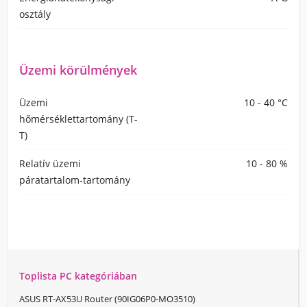
osztály
Üzemi körülmények
Üzemi
10 - 40 °C
hőmérséklettartomány (T-
T)
Relatív üzemi
10 - 80 %
páratartalom-tartomány
Toplista PC kategóriában
ASUS RT-AX53U Router (90IG06P0-MO3510)