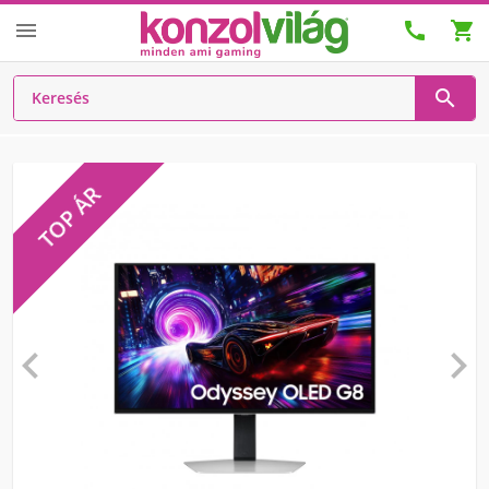




TOP ÁR

