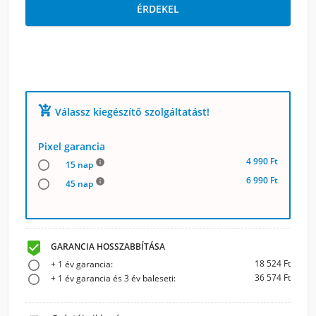
ÉRDEKEL
add_shopping_cart
Válassz kiegészítő szolgáltatást!
Pixel garancia
4 990 Ft
info
15 nap
6 990 Ft
info
45 nap

GARANCIA HOSSZABBÍTÁSA
18 524 Ft
+ 1 év garancia:
36 574 Ft
+ 1 év garancia és 3 év baleseti: