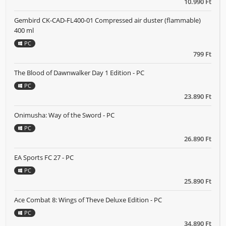
10.990 Ft
Gembird CK-CAD-FL400-01 Compressed air duster (flammable)
400 ml
PC
799 Ft
The Blood of Dawnwalker Day 1 Edition - PC
PC
23.890 Ft
Onimusha: Way of the Sword - PC
PC
26.890 Ft
EA Sports FC 27 - PC
PC
25.890 Ft
Ace Combat 8: Wings of Theve Deluxe Edition - PC
PC
34.890 Ft