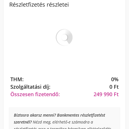
Részletfizetés részletei
THM:
0%
Szolgáltatási díj:
0 Ft
Összesen fizetendő:
249 990 Ft
Biztosra akarsz menni? Bankmentes részletfizetést
szeretnél?
Nézd meg, elérhető-e számodra a
részletfizetés erre a termékre bármilyen elköteleződés