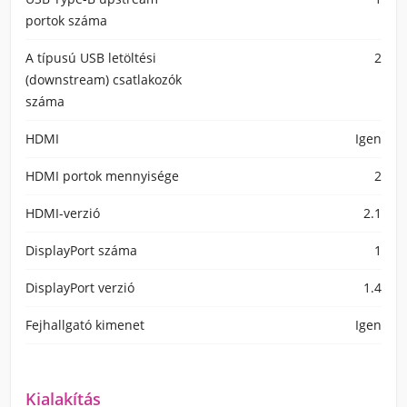
portok száma
A típusú USB letöltési
2
(downstream) csatlakozók
száma
HDMI
Igen
HDMI portok mennyisége
2
HDMI-verzió
2.1
DisplayPort száma
1
DisplayPort verzió
1.4
Fejhallgató kimenet
Igen
Kialakítás