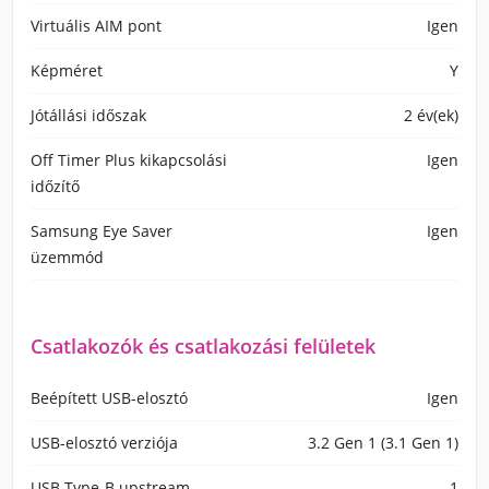
Virtuális AIM pont
Igen
Képméret
Y
Jótállási időszak
2 év(ek)
Off Timer Plus kikapcsolási
Igen
időzítő
Samsung Eye Saver
Igen
üzemmód
Csatlakozók és csatlakozási felületek
Beépített USB-elosztó
Igen
USB-elosztó verziója
3.2 Gen 1 (3.1 Gen 1)
USB Type-B upstream
1