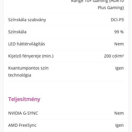
Range 10+ Gaming (HDR10
Plus Gaming)
Színskála szabvány
DCI-P3
Színskála
99 %
LED háttérvilágítás
Nem
Kijelző fényereje (min.)
200 cd/m²
Kvantumpontos szín
Igen
technológia
Teljesítmény
NVIDIA G-SYNC
Nem
AMD FreeSync
Igen