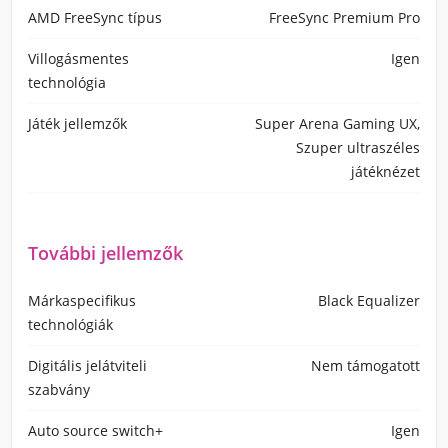
AMD FreeSync típus
FreeSync Premium Pro
Villogásmentes
Igen
technológia
Játék jellemzők
Super Arena Gaming UX,
Szuper ultraszéles
játéknézet
További jellemzők
Márkaspecifikus
Black Equalizer
technológiák
Digitális jelátviteli
Nem támogatott
szabvány
Auto source switch+
Igen