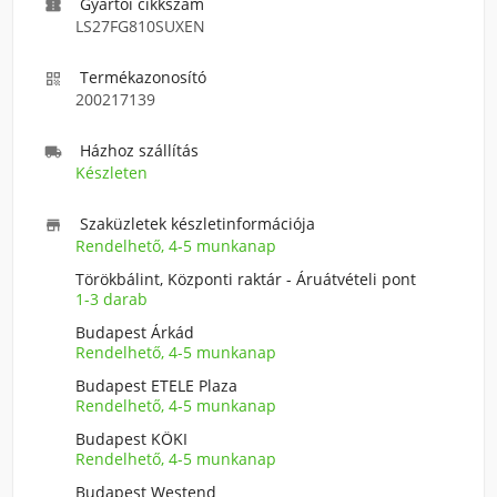
Gyártói cikkszám

LS27FG810SUXEN
Termékazonosító

200217139
Házhoz szállítás

Készleten
Szaküzletek készletinformációja

Rendelhető, 4-5 munkanap
Törökbálint, Központi raktár - Áruátvételi pont
1-3 darab
Budapest Árkád
Rendelhető, 4-5 munkanap
Budapest ETELE Plaza
Rendelhető, 4-5 munkanap
Budapest KÖKI
Rendelhető, 4-5 munkanap
Budapest Westend