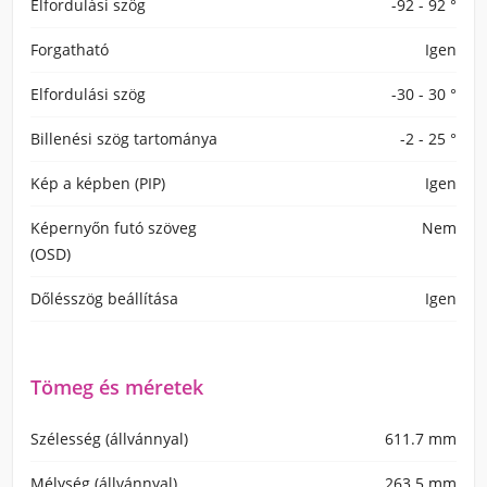
Elfordulási szög
-92 - 92 °
Forgatható
Igen
Elfordulási szög
-30 - 30 °
Billenési szög tartománya
-2 - 25 °
Kép a képben (PIP)
Igen
Képernyőn futó szöveg
Nem
(OSD)
Dőlésszög beállítása
Igen
Tömeg és méretek
Szélesség (állvánnyal)
611.7 mm
Mélység (állvánnyal)
263.5 mm