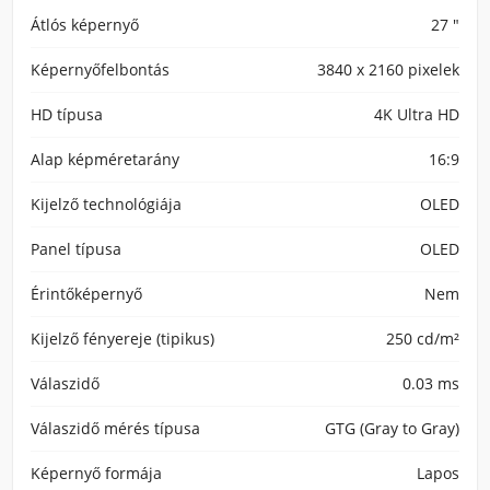
Átlós képernyő
27 "
Képernyőfelbontás
3840 x 2160 pixelek
HD típusa
4K Ultra HD
Alap képméretarány
16:9
Kijelző technológiája
OLED
Panel típusa
OLED
Érintőképernyő
Nem
Kijelző fényereje (tipikus)
250 cd/m²
Válaszidő
0.03 ms
Válaszidő mérés típusa
GTG (Gray to Gray)
Képernyő formája
Lapos