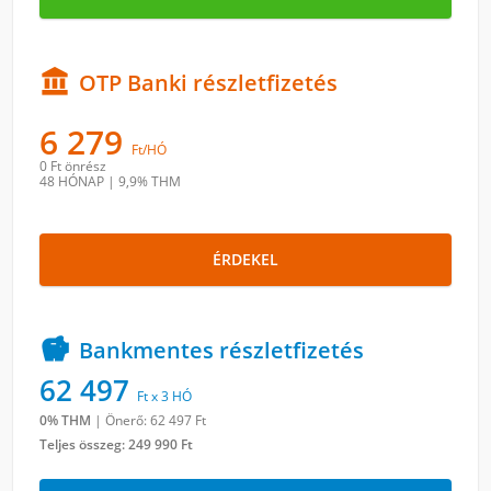

OTP Banki részletfizetés
6 279
Ft/HÓ
0 Ft
önrész
48 HÓNAP
|
9,9% THM
ÉRDEKEL

Bankmentes részletfizetés
62 497
Ft x 3 HÓ
0% THM
|
Önerő: 62 497
Ft
Teljes összeg:
249 990 Ft