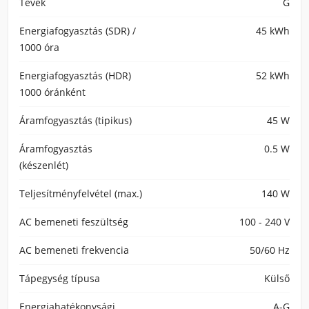
Tévék
G
Energiafogyasztás (SDR) /
45 kWh
1000 óra
Energiafogyasztás (HDR)
52 kWh
1000 óránként
Áramfogyasztás (tipikus)
45 W
Áramfogyasztás
0.5 W
(készenlét)
Teljesítményfelvétel (max.)
140 W
AC bemeneti feszültség
100 - 240 V
AC bemeneti frekvencia
50/60 Hz
Tápegység típusa
Külső
Energiahatékonysági
A-G