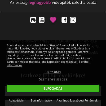
Az ország
legnagyobb
videojáték üzlethálózata
Szeretnél elsőként értesülni a legújabb akcióinkról és a
Adataid védelme az első! Mi is sütizünk! A weboldalunkon sütiket
legfrissebb játékhírekről? Akkor mindenképpen iratkozz fel
használunk azért, hogy biztosítsuk a hibamentes működést és a
tökéletes felhasználói élményt. Az elfogadás gombra kattintva
hírlevelünkre, hogy elsők között csaphass le a legütősebb
engedélyezed ezeknek a sütiknek a használatát, továbbá a
kedvezményeinkre.
viselkedéssel kapcsolatos adatok átadását is. A süti beállításokat
bármikor módosíthatod a lenti kapcsolók segítségével.
További
információk
Elutasítás
Iratkozz fel hírlevelünkre!
Személyre szabás
ELFOGADÁS
Adatvédelem
Süti információk
Általános Szerződési Feltételek