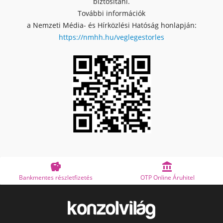
biztosítani.
További információk
a Nemzeti Média- és Hírközlési Hatóság honlapján:
https://nmhh.hu/veglegestorles


tes részletfizetés
OTP Online Áruhitel
Me