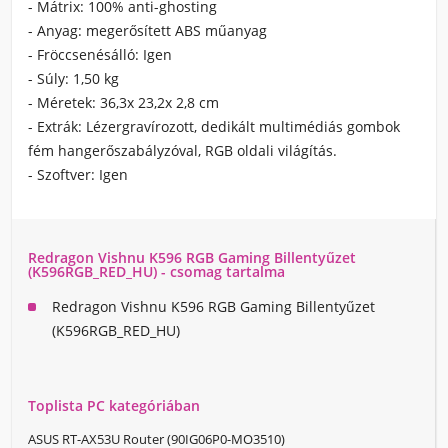
- Mátrix: 100% anti-ghosting
- Anyag: megerősített ABS műanyag
- Fröccsenésálló: Igen
- Súly: 1,50 kg
- Méretek: 36,3x 23,2x 2,8 cm
- Extrák: Lézergravírozott, dedikált multimédiás gombok
fém hangerőszabályzóval, RGB oldali világítás.
- Szoftver: Igen
Redragon Vishnu K596 RGB Gaming Billentyűzet
(K596RGB_RED_HU) - csomag tartalma
Redragon Vishnu K596 RGB Gaming Billentyűzet
(K596RGB_RED_HU)
Toplista PC kategóriában
ASUS RT-AX53U Router (90IG06P0-MO3510)