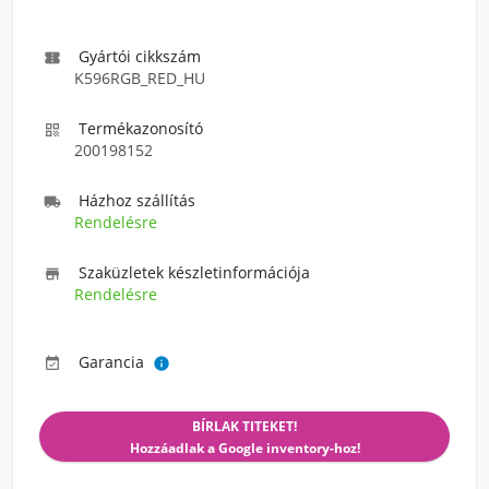
Gyártói cikkszám

K596RGB_RED_HU
Termékazonosító

200198152
Házhoz szállítás

Rendelésre
Szaküzletek készletinformációja

Rendelésre
Garancia


BÍRLAK TITEKET!
Hozzáadlak a Google inventory-hoz!