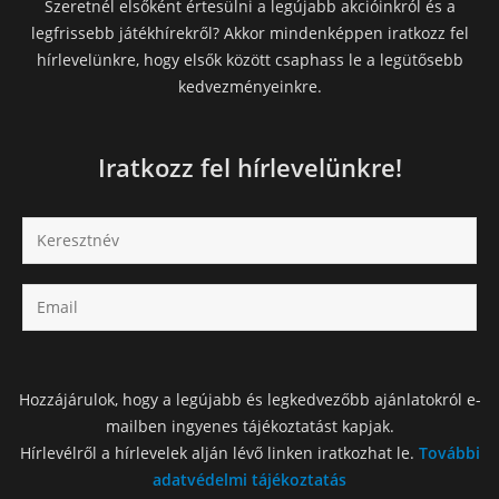
Szeretnél elsőként értesülni a legújabb akcióinkról és a
legfrissebb játékhírekről? Akkor mindenképpen iratkozz fel
hírlevelünkre, hogy elsők között csaphass le a legütősebb
kedvezményeinkre.
Iratkozz fel hírlevelünkre!
Hozzájárulok, hogy a legújabb és legkedvezőbb ajánlatokról e-
mailben ingyenes tájékoztatást kapjak.
Hírlevélről a hírlevelek alján lévő linken iratkozhat le.
További
adatvédelmi tájékoztatás