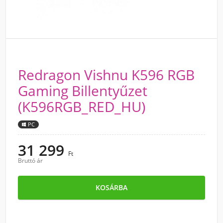
Redragon Vishnu K596 RGB
Gaming Billentyűzet
(K596RGB_RED_HU)
PC
31 299
Ft
Bruttó ár
KOSÁRBA