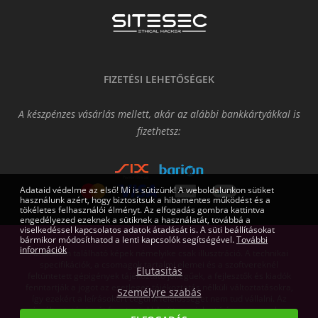
FIZETÉSI LEHETŐSÉGEK
A készpénzes vásárlás mellett, akár az alábbi bankkártyákkal is
fizethetsz:
Adataid védelme az első! Mi is sütizünk! A weboldalunkon sütiket
használunk azért, hogy biztosítsuk a hibamentes működést és a
tökéletes felhasználói élményt. Az elfogadás gombra kattintva
engedélyezed ezeknek a sütiknek a használatát, továbbá a
viselkedéssel kapcsolatos adatok átadását is. A süti beállításokat
bármikor módosíthatod a lenti kapcsolók segítségével.
További
információk
Az oldalon található képek némelyike csak illusztráció. A technikai
specifikációk, a csomagok tartalmi elemei és a szoftvereknél
Elutasítás
feltüntetett gépigények tájékoztató jellegűek, a fejlesztők és kiadók
fenntartják a jogot az esetleges tájékoztatás nélküli változtatásokra,
Személyre szabás
így ezekért a leírásokért cégünk felelősséget nem tud vállalni. Az
árváltoztatás jogát fenntartjuk! Az itt megjelent írásos anyagok a