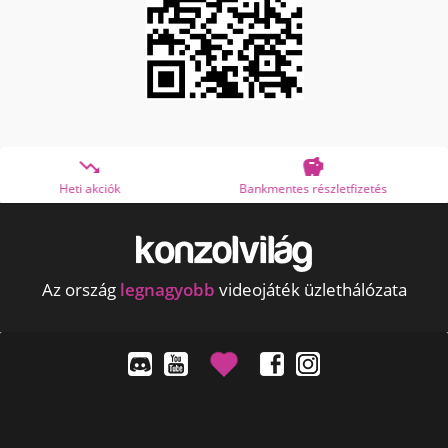


Bankmentes részletfizetés
OTP Online Áruhitel
Az ország
legnagyobb
videojáték üzlethálózata