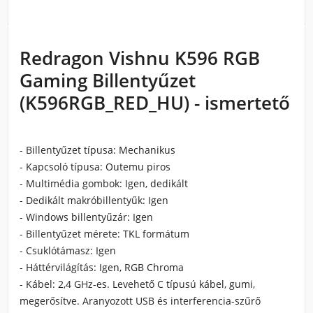
Redragon Vishnu K596 RGB
Gaming Billentyűzet
(K596RGB_RED_HU) - ismertető
- Billentyűzet típusa: Mechanikus
- Kapcsoló típusa: Outemu piros
- Multimédia gombok: Igen, dedikált
- Dedikált makróbillentyűk: Igen
- Windows billentyűzár: Igen
- Billentyűzet mérete: TKL formátum
- Csuklótámasz: Igen
- Háttérvilágítás: Igen, RGB Chroma
- Kábel: 2,4 GHz-es. Levehető C típusú kábel, gumi,
megerősítve. Aranyozott USB és interferencia-szűrő