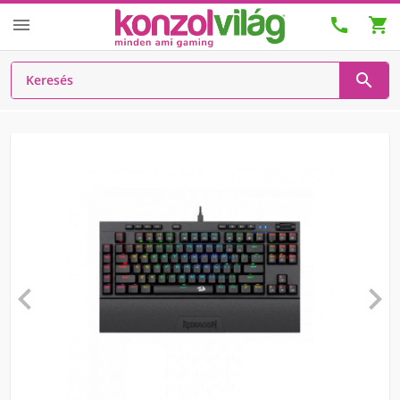





