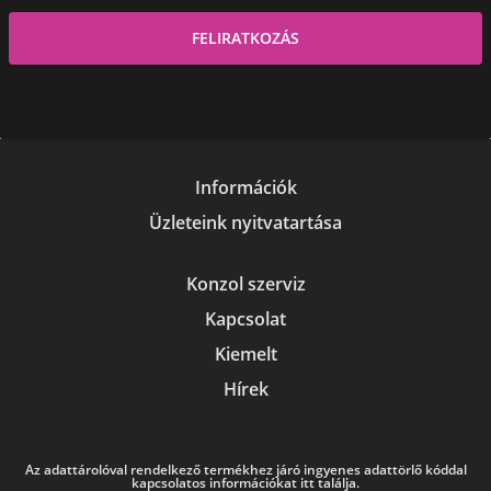
Információk
Üzleteink nyitvatartása
Konzol szerviz
Kapcsolat
Kiemelt
Hírek
Az adattárolóval rendelkező termékhez járó ingyenes adattörlő kóddal
kapcsolatos információkat itt találja.