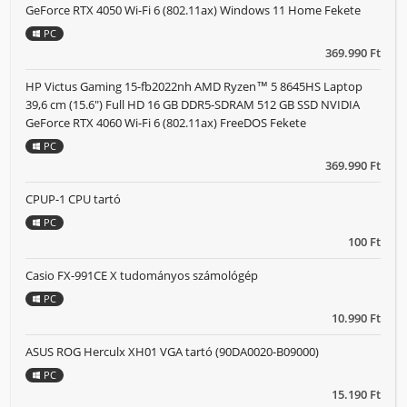
GeForce RTX 4050 Wi-Fi 6 (802.11ax) Windows 11 Home Fekete
PC
369.990 Ft
HP Victus Gaming 15-fb2022nh AMD Ryzen™ 5 8645HS Laptop
39,6 cm (15.6") Full HD 16 GB DDR5-SDRAM 512 GB SSD NVIDIA
GeForce RTX 4060 Wi-Fi 6 (802.11ax) FreeDOS Fekete
PC
369.990 Ft
CPUP-1 CPU tartó
PC
100 Ft
Casio FX-991CE X tudományos számológép
PC
10.990 Ft
ASUS ROG Herculx XH01 VGA tartó (90DA0020-B09000)
PC
15.190 Ft