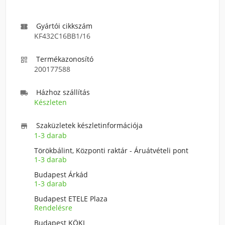
Gyártói cikkszám

KF432C16BB1/16
Termékazonosító

200177588
Házhoz szállítás

Készleten
Szaküzletek készletinformációja

1-3 darab
Törökbálint, Központi raktár - Áruátvételi pont
1-3 darab
Budapest Árkád
1-3 darab
Budapest ETELE Plaza
Rendelésre
Budapest KÖKI