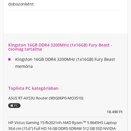
dobozonként
Kingston 16GB DDR4 3200MHz (1x16GB) Fury Beast -
csomag tartalma
Kingston 16GB DDR4 3200MHz (1x16GB) Fury Beast
memória
Toplista PC kategóriában
ASUS RT-AX53U Router (90IG06P0-MO3510)
PC
18.490 Ft
HP Victus Gaming 15-fb2021nh AMD Ryzen™ 5 8645HS Laptop
39,6 cm (15.6") Full HD 16 GB DDR5-SDRAM 512 GB SSD NVIDIA