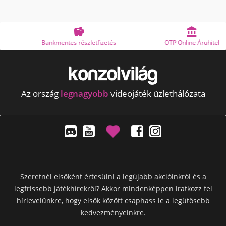


Bankmentes részletfizetés
OTP Online Áruhitel
Az ország
legnagyobb
videojáték üzlethálózata
Szeretnél elsőként értesülni a legújabb akcióinkról és a
legfrissebb játékhírekről? Akkor mindenképpen iratkozz fel
hírlevelünkre, hogy elsők között csaphass le a legütősebb
kedvezményeinkre.