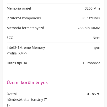
Memória órajel
3200 Mhz
Járulékos komponens
PC / szerver
Memória formatényező
288-pin DIMM
ECC
Nem
Intel® Extreme Memory
Igen
Profile (XMP)
Hűtés típusa
Hűtőborda
Üzemi körülmények
Üzemi
0 - 85 °C
hőmérséklettartomány (T-
T)