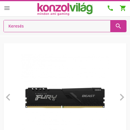





