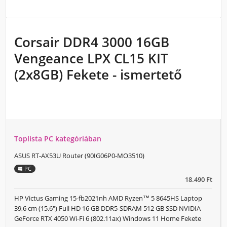
Corsair DDR4 3000 16GB
Vengeance LPX CL15 KIT
(2x8GB) Fekete - ismertető
Toplista PC kategóriában
ASUS RT-AX53U Router (90IG06P0-MO3510)
PC
18.490 Ft
HP Victus Gaming 15-fb2021nh AMD Ryzen™ 5 8645HS Laptop
39,6 cm (15.6") Full HD 16 GB DDR5-SDRAM 512 GB SSD NVIDIA
GeForce RTX 4050 Wi-Fi 6 (802.11ax) Windows 11 Home Fekete