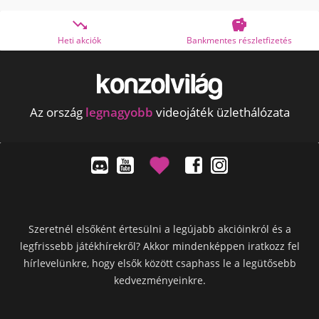


Heti akciók
Bankmentes részletfizetés
Az ország
legnagyobb
videojáték üzlethálózata
Szeretnél elsőként értesülni a legújabb akcióinkról és a
legfrissebb játékhírekről? Akkor mindenképpen iratkozz fel
hírlevelünkre, hogy elsők között csaphass le a legütősebb
kedvezményeinkre.