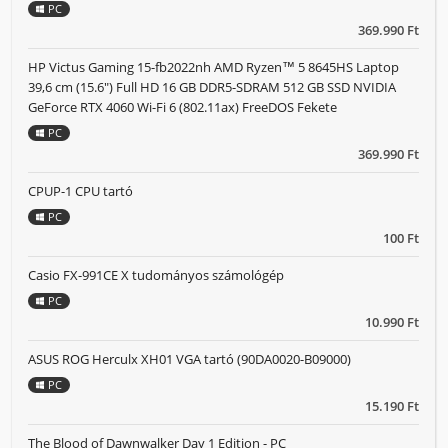
PC
369.990 Ft
HP Victus Gaming 15-fb2022nh AMD Ryzen™ 5 8645HS Laptop
39,6 cm (15.6") Full HD 16 GB DDR5-SDRAM 512 GB SSD NVIDIA
GeForce RTX 4060 Wi-Fi 6 (802.11ax) FreeDOS Fekete
PC
369.990 Ft
CPUP-1 CPU tartó
PC
100 Ft
Casio FX-991CE X tudományos számológép
PC
10.990 Ft
ASUS ROG Herculx XH01 VGA tartó (90DA0020-B09000)
PC
15.190 Ft
The Blood of Dawnwalker Day 1 Edition - PC