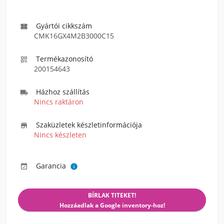
Gyártói cikkszám

CMK16GX4M2B3000C15
Termékazonosító

200154643
Házhoz szállítás

Nincs raktáron
Szaküzletek készletinformációja

Nincs készleten
Garancia


BÍRLAK TITEKET!
Hozzáadlak a Google inventory-hoz!