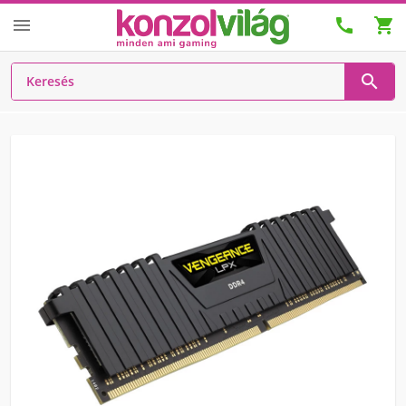



