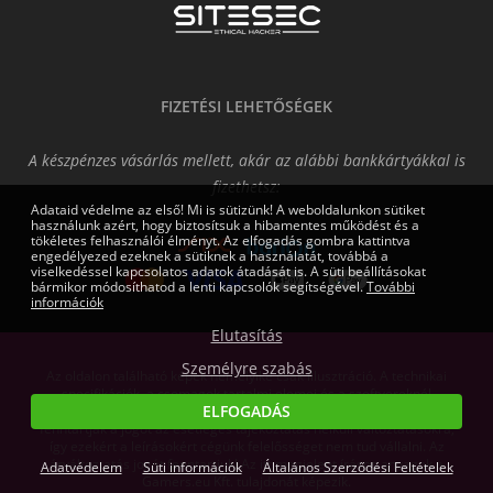
FIZETÉSI LEHETŐSÉGEK
A készpénzes vásárlás mellett, akár az alábbi bankkártyákkal is
fizethetsz:
Adataid védelme az első! Mi is sütizünk! A weboldalunkon sütiket
használunk azért, hogy biztosítsuk a hibamentes működést és a
tökéletes felhasználói élményt. Az elfogadás gombra kattintva
engedélyezed ezeknek a sütiknek a használatát, továbbá a
viselkedéssel kapcsolatos adatok átadását is. A süti beállításokat
bármikor módosíthatod a lenti kapcsolók segítségével.
További
információk
Elutasítás
Személyre szabás
Az oldalon található képek némelyike csak illusztráció. A technikai
specifikációk, a csomagok tartalmi elemei és a szoftvereknél
ELFOGADÁS
feltüntetett gépigények tájékoztató jellegűek, a fejlesztők és kiadók
fenntartják a jogot az esetleges tájékoztatás nélküli változtatásokra,
így ezekért a leírásokért cégünk felelősséget nem tud vállalni. Az
árváltoztatás jogát fenntartjuk! Az itt megjelent írásos anyagok a
Adatvédelem
Süti információk
Általános Szerződési Feltételek
Gamers.eu Kft. tulajdonát képezik.