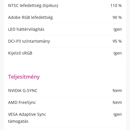
NTSC lefedettség (tipikus)
110 %
Adobe RGB lefedettség
90 %
LED háttérvilágítás
Igen
DCI-P3 színtartomány
95 %
Kijelző sRGB
Igen
Teljesítmény
NVIDIA G-SYNC
Nem
AMD FreeSync
Nem
VESA Adaptive Sync
Igen
támogatás