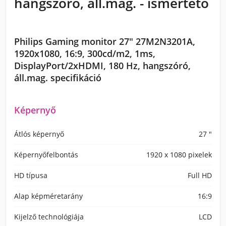
hangszóró, áll.mag. - ismertető
Philips Gaming monitor 27" 27M2N3201A,
1920x1080, 16:9, 300cd/m2, 1ms,
DisplayPort/2xHDMI, 180 Hz, hangszóró,
áll.mag. specifikáció
Képernyő
Átlós képernyő
27 "
Képernyőfelbontás
1920 x 1080 pixelek
HD típusa
Full HD
Alap képméretarány
16:9
Kijelző technológiája
LCD