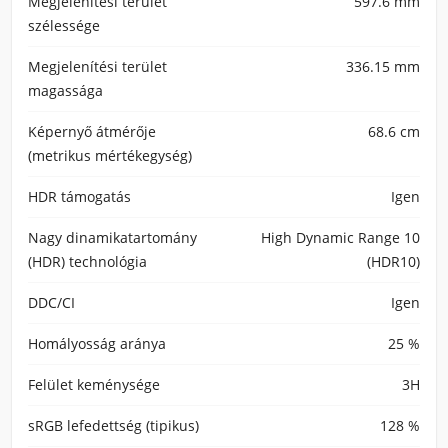
Megjelenítési terület
597.6 mm
szélessége
Megjelenítési terület
336.15 mm
magassága
Képernyő átmérője
68.6 cm
(metrikus mértékegység)
HDR támogatás
Igen
Nagy dinamikatartomány
High Dynamic Range 10
(HDR) technológia
(HDR10)
DDC/CI
Igen
Homályosság aránya
25 %
Felület keménysége
3H
sRGB lefedettség (tipikus)
128 %