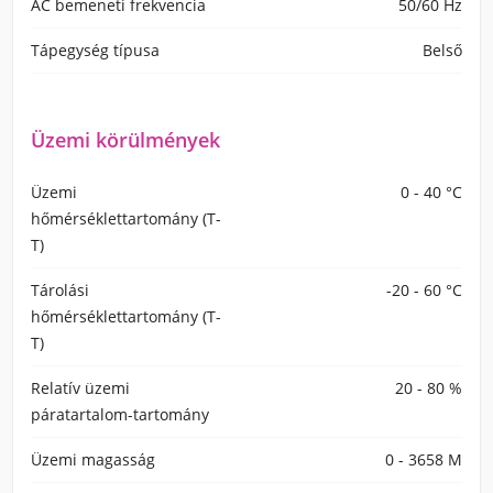
AC bemeneti frekvencia
50/60 Hz
Tápegység típusa
Belső
Üzemi körülmények
Üzemi
0 - 40 °C
hőmérséklettartomány (T-
T)
Tárolási
-20 - 60 °C
hőmérséklettartomány (T-
T)
Relatív üzemi
20 - 80 %
páratartalom-tartomány
Üzemi magasság
0 - 3658 M