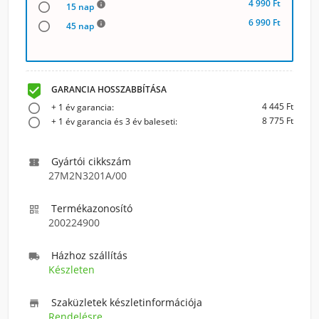
4 990 Ft
info
15 nap
6 990 Ft
info
45 nap

GARANCIA HOSSZABBÍTÁSA
4 445 Ft
+ 1 év garancia:
8 775 Ft
+ 1 év garancia és 3 év baleseti:
Gyártói cikkszám

27M2N3201A/00
Termékazonosító

200224900
Házhoz szállítás

Készleten
Szaküzletek készletinformációja

Rendelésre