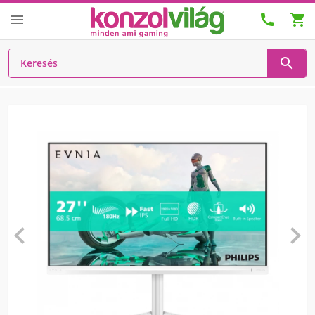





