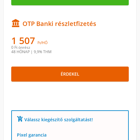

OTP Banki részletfizetés
1 507
Ft/HÓ
0 Ft
önrész
48 HÓNAP
|
9,9% THM
ÉRDEKEL
add_shopping_cart
Válassz kiegészítő szolgáltatást!
Pixel garancia