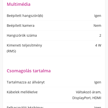
Multimédia
Beépített hangszóró(k)
Igen
Beépített kamera
Nem
Hangszórók száma
2
Kimeneti teljesítmény
4 W
(RMS)
Csomagolás tartalma
Tartalmazza az állványt
Igen
Kábelek mellékelve
Váltakozó áram,
DisplayPort, HDMI
Felhasználói kézikönyv
Igen