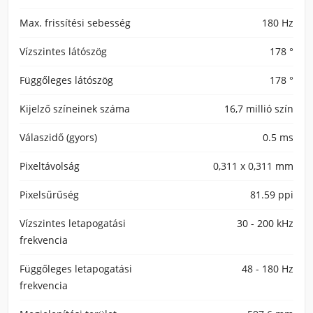
Max. frissítési sebesség
180 Hz
Vízszintes látószög
178 °
Függőleges látószög
178 °
Kijelző színeinek száma
16,7 millió szín
Válaszidő (gyors)
0.5 ms
Pixeltávolság
0,311 x 0,311 mm
Pixelsűrűség
81.59 ppi
Vízszintes letapogatási
30 - 200 kHz
frekvencia
Függőleges letapogatási
48 - 180 Hz
frekvencia