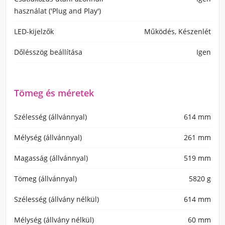
használat ('Plug and Play')
LED-kijelzők
Működés, Készenlét
Dőlésszög beállítása
Igen
Tömeg és méretek
Szélesség (állvánnyal)
614 mm
Mélység (állvánnyal)
261 mm
Magasság (állvánnyal)
519 mm
Tömeg (állvánnyal)
5820 g
Szélesség (állvány nélkül)
614 mm
Mélység (állvány nélkül)
60 mm