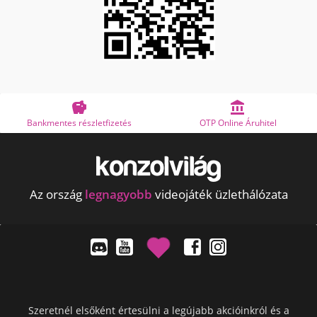


észletfizetés
OTP Online Áruhitel
Megbízh
Az ország
legnagyobb
videojáték üzlethálózata
Szeretnél elsőként értesülni a legújabb akcióinkról és a