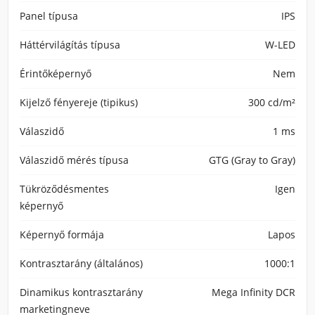
Panel típusa
IPS
Háttérvilágítás típusa
W-LED
Érintőképernyő
Nem
Kijelző fényereje (tipikus)
300 cd/m²
Válaszidő
1 ms
Válaszidő mérés típusa
GTG (Gray to Gray)
Tükröződésmentes
Igen
képernyő
Képernyő formája
Lapos
Kontrasztarány (általános)
1000:1
Dinamikus kontrasztarány
Mega Infinity DCR
marketingneve