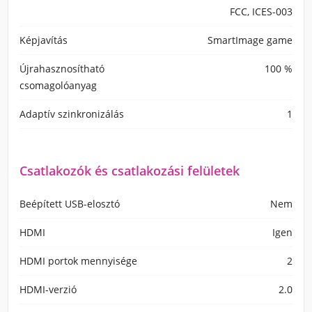
FCC, ICES-003
Képjavítás
SmartImage game
Újrahasznosítható
100 %
csomagolóanyag
Adaptív szinkronizálás
1
Csatlakozók és csatlakozási felületek
Beépített USB-elosztó
Nem
HDMI
Igen
HDMI portok mennyisége
2
HDMI-verzió
2.0