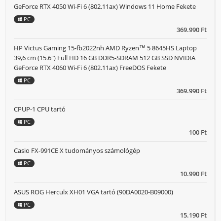
GeForce RTX 4050 Wi-Fi 6 (802.11ax) Windows 11 Home Fekete
PC
369.990 Ft
HP Victus Gaming 15-fb2022nh AMD Ryzen™ 5 8645HS Laptop
39,6 cm (15.6") Full HD 16 GB DDR5-SDRAM 512 GB SSD NVIDIA
GeForce RTX 4060 Wi-Fi 6 (802.11ax) FreeDOS Fekete
PC
369.990 Ft
CPUP-1 CPU tartó
PC
100 Ft
Casio FX-991CE X tudományos számológép
PC
10.990 Ft
ASUS ROG Herculx XH01 VGA tartó (90DA0020-B09000)
PC
15.190 Ft