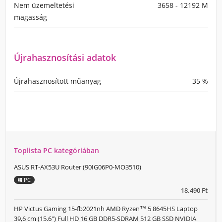
Nem üzemeltetési
3658 - 12192 M
magasság
Újrahasznosítási adatok
Újrahasznosított műanyag
35 %
Toplista PC kategóriában
ASUS RT-AX53U Router (90IG06P0-MO3510)
PC
18.490 Ft
HP Victus Gaming 15-fb2021nh AMD Ryzen™ 5 8645HS Laptop
39,6 cm (15.6") Full HD 16 GB DDR5-SDRAM 512 GB SSD NVIDIA