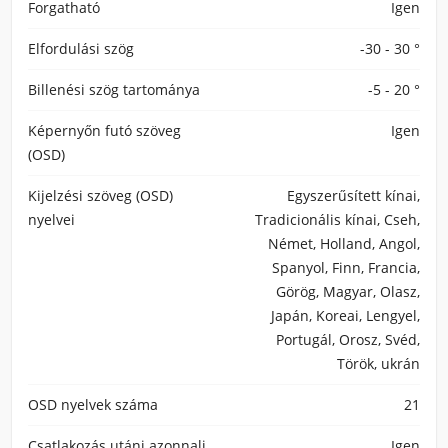
Forgatható
Igen
Elfordulási szög
-30 - 30 °
Billenési szög tartománya
-5 - 20 °
Képernyőn futó szöveg
Igen
(OSD)
Kijelzési szöveg (OSD)
Egyszerűsített kínai,
nyelvei
Tradicionális kínai, Cseh,
Német, Holland, Angol,
Spanyol, Finn, Francia,
Görög, Magyar, Olasz,
Japán, Koreai, Lengyel,
Portugál, Orosz, Svéd,
Török, ukrán
OSD nyelvek száma
21
Csatlakozás utáni azonnali
Igen