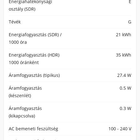
Energiahatékonysági
E
osztály (SDR)
Tévék
G
Energiafogyasztás (SDR) /
21 kWh
1000 óra
Energiafogyasztás (HDR)
35 kWh
1000 óránként
Áramfogyasztás (tipikus)
27.4 W
Áramfogyasztás
0.5 W
(készenlét)
Áramfogyasztás
0.3 W
(kikapcsolva)
AC bemeneti feszültség
100 - 240 V