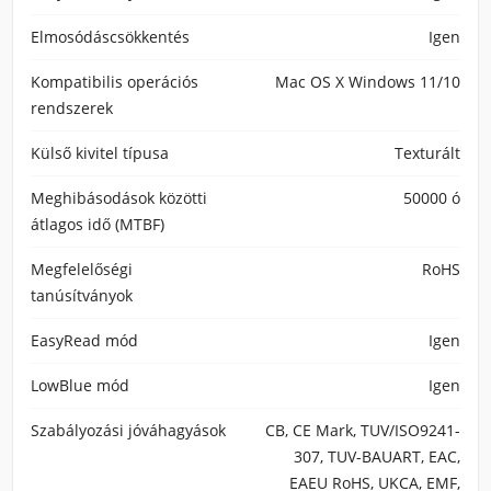
Elmosódáscsökkentés
Igen
Kompatibilis operációs
Mac OS X Windows 11/10
rendszerek
Külső kivitel típusa
Texturált
Meghibásodások közötti
50000 ó
átlagos idő (MTBF)
Megfelelőségi
RoHS
tanúsítványok
EasyRead mód
Igen
LowBlue mód
Igen
Szabályozási jóváhagyások
CB, CE Mark, TUV/ISO9241-
307, TUV-BAUART, EAC,
EAEU RoHS, UKCA, EMF,