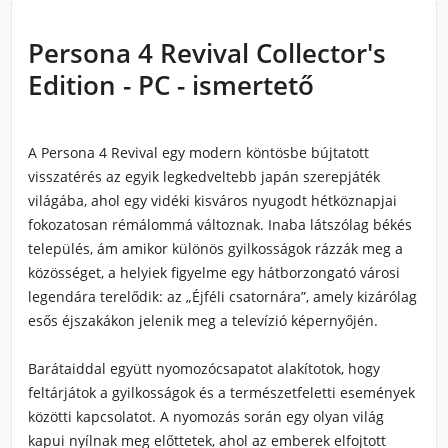
Persona 4 Revival Collector's
Edition - PC - ismertető
A Persona 4 Revival egy modern köntösbe bújtatott
visszatérés az egyik legkedveltebb japán szerepjáték
világába, ahol egy vidéki kisváros nyugodt hétköznapjai
fokozatosan rémálommá változnak. Inaba látszólag békés
település, ám amikor különös gyilkosságok rázzák meg a
közösséget, a helyiek figyelme egy hátborzongató városi
legendára terelődik: az „Éjféli csatornára”, amely kizárólag
esős éjszakákon jelenik meg a televízió képernyőjén.
Barátaiddal együtt nyomozócsapatot alakítotok, hogy
feltárjátok a gyilkosságok és a természetfeletti események
közötti kapcsolatot. A nyomozás során egy olyan világ
kapui nyílnak meg előttetek, ahol az emberek elfojtott