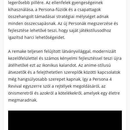
legerősebb pillére. Az ellenfelek gyengeségeinek
kihasználása, a Persona-fúziók és a csapattagok
összehangolt támadásai stratégiai mélységet adnak
minden összecsapásnak. Az új Personák megszerzése és
fejlesztése lehetővé teszi, hogy saját játékstílusodhoz
igazítsd harci lehetőségeidet.
A remake teljesen felújított látványvilággal, modernizált
kezelőfelülettel és számos kényelmi fejlesztéssel teszi újra
átélhetővé ezt az ikonikus kalandot. Az anime-stílusú
átvezetők és a felejthetetlen szereplők közötti kapcsolatok
még hangsúlyosabb szerepet kapnak, így a Persona 4
Revival egyszerre szól a rejtélyek megoldásáról, az
önismeretről és azokról a kötelékekről, amelyek egy életre
megmaradnak.