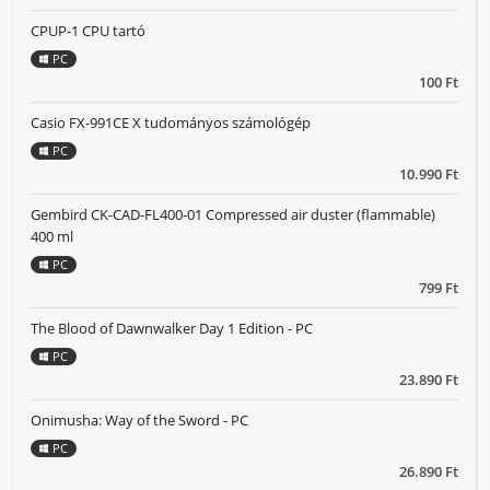
CPUP-1 CPU tartó
PC
100 Ft
Casio FX-991CE X tudományos számológép
PC
10.990 Ft
Gembird CK-CAD-FL400-01 Compressed air duster (flammable)
400 ml
PC
799 Ft
The Blood of Dawnwalker Day 1 Edition - PC
PC
23.890 Ft
Onimusha: Way of the Sword - PC
PC
26.890 Ft