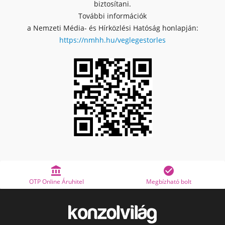
biztosítani.
További információk
a Nemzeti Média- és Hírközlési Hatóság honlapján:
https://nmhh.hu/veglegestorles


tfizetés
OTP Online Áruhitel
Megbízható b