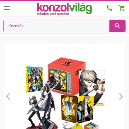





