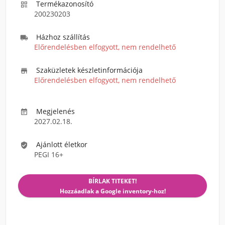
Termékazonosító

200230203
Házhoz szállítás

Előrendelésben elfogyott, nem rendelhető
Szaküzletek készletinformációja

Előrendelésben elfogyott, nem rendelhető
Megjelenés

2027.02.18.
Ajánlott életkor

PEGI 16+
BÍRLAK TITEKET!
Hozzáadlak a Google inventory-hoz!