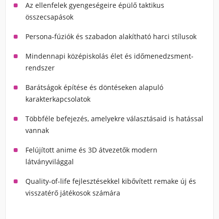
Az ellenfelek gyengeségeire épülő taktikus
összecsapások
Persona-fúziók és szabadon alakítható harci stílusok
Mindennapi középiskolás élet és időmenedzsment-
rendszer
Barátságok építése és döntéseken alapuló
karakterkapcsolatok
Többféle befejezés, amelyekre választásaid is hatással
vannak
Felújított anime és 3D átvezetők modern
látványvilággal
Quality-of-life fejlesztésekkel kibővített remake új és
visszatérő játékosok számára