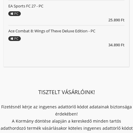
EA Sports FC 27 - PC
PC
25.890 Ft
Ace Combat 8: Wings of Theve Deluxe Edition - PC
PC
34.890 Ft
TISZTELT VÁSÁRLÓINK!
Fizetésnél kérje az ingyenes adattörlő kódot adatainak biztonsága
érdekében!
A Kormány döntése alapján a kereskedő minden tartós
adathordozó termék vásárlásakor köteles ingyenes adattörlő kódot