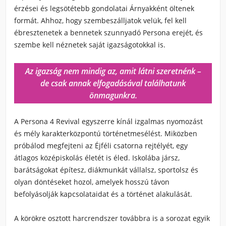
érzései és legsötétebb gondolatai Árnyakként öltenek
formát. Ahhoz, hogy szembeszálljatok velük, fel kell
ébresztenetek a bennetek szunnyadó Persona erejét, és
szembe kell néznetek saját igazságotokkal is.
Az igazság nem mindig az, amit látni szeretnénk –
de csak annak elfogadásával találhatunk
önmagunkra.
A Persona 4 Revival egyszerre kínál izgalmas nyomozást
és mély karakterközpontú történetmesélést. Miközben
próbálod megfejteni az Éjféli csatorna rejtélyét, egy
átlagos középiskolás életét is éled. Iskolába jársz,
barátságokat építesz, diákmunkát vállalsz, sportolsz és
olyan döntéseket hozol, amelyek hosszú távon
befolyásolják kapcsolataidat és a történet alakulását.
A körökre osztott harcrendszer továbbra is a sorozat egyik