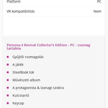
Platform
PC
VR kompatibilitás
Nem
Persona 4 Revival Collector's Edition - PC - csomag
tartalma
Gyűjtői csomagolás
A játék
SteelBook tok
Művészeti album
A protagonista & Izanagi szobra
Kulcstartó
Keycap