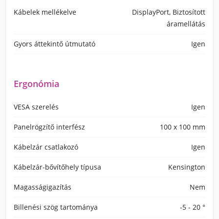
Kábelek mellékelve
DisplayPort, Biztosított
áramellátás
Gyors áttekintő útmutató
Igen
Ergonómia
VESA szerelés
Igen
Panelrögzítő interfész
100 x 100 mm
Kábelzár csatlakozó
Igen
Kábelzár-bővítőhely típusa
Kensington
Magasságigazítás
Nem
Billenési szög tartománya
-5 - 20 °