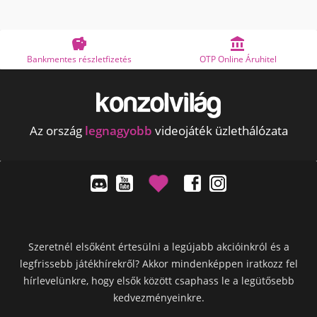


Bankmentes részletfizetés
OTP Online Áruhitel
Az ország
legnagyobb
videojáték üzlethálózata
Szeretnél elsőként értesülni a legújabb akcióinkról és a
legfrissebb játékhírekről? Akkor mindenképpen iratkozz fel
hírlevelünkre, hogy elsők között csaphass le a legütősebb
kedvezményeinkre.