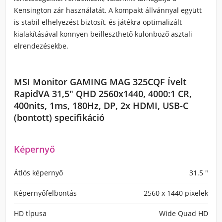
Kensington zár használatát. A kompakt állvánnyal együtt
is stabil elhelyezést biztosít, és játékra optimalizált
kialakításával könnyen beilleszthető különböző asztali
elrendezésekbe.
MSI Monitor GAMING MAG 325CQF Ívelt
RapidVA 31,5" QHD 2560x1440, 4000:1 CR,
400nits, 1ms, 180Hz, DP, 2x HDMI, USB-C
(bontott) specifikáció
Képernyő
Átlós képernyő
31.5 "
Képernyőfelbontás
2560 x 1440 pixelek
HD típusa
Wide Quad HD