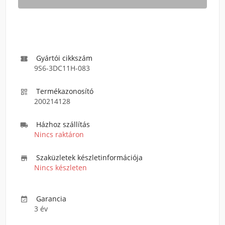
Gyártói cikkszám

9S6-3DC11H-083
Termékazonosító

200214128
Házhoz szállítás

Nincs raktáron
Szaküzletek készletinformációja

Nincs készleten
Garancia

3 év