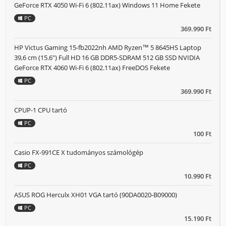
GeForce RTX 4050 Wi-Fi 6 (802.11ax) Windows 11 Home Fekete
PC
369.990 Ft
HP Victus Gaming 15-fb2022nh AMD Ryzen™ 5 8645HS Laptop
39,6 cm (15.6") Full HD 16 GB DDR5-SDRAM 512 GB SSD NVIDIA
GeForce RTX 4060 Wi-Fi 6 (802.11ax) FreeDOS Fekete
PC
369.990 Ft
CPUP-1 CPU tartó
PC
100 Ft
Casio FX-991CE X tudományos számológép
PC
10.990 Ft
ASUS ROG Herculx XH01 VGA tartó (90DA0020-B09000)
PC
15.190 Ft