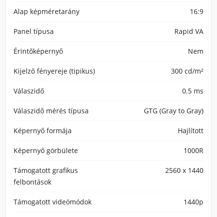
Alap képméretarány
16:9
Panel típusa
Rapid VA
Érintőképernyő
Nem
Kijelző fényereje (tipikus)
300 cd/m²
Válaszidő
0.5 ms
Válaszidő mérés típusa
GTG (Gray to Gray)
Képernyő formája
Hajlított
Képernyő görbülete
1000R
Támogatott grafikus
2560 x 1440
felbontások
Támogatott videómódok
1440p