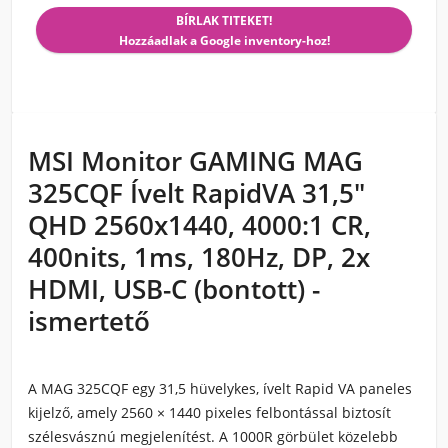
BÍRLAK TITEKET!
Hozzáadlak a Google inventory-hoz!
MSI Monitor GAMING MAG
325CQF Ívelt RapidVA 31,5"
QHD 2560x1440, 4000:1 CR,
400nits, 1ms, 180Hz, DP, 2x
HDMI, USB-C (bontott) -
ismertető
A MAG 325CQF egy 31,5 hüvelykes, ívelt Rapid VA paneles
kijelző, amely 2560 × 1440 pixeles felbontással biztosít
szélesvásznú megjelenítést. A 1000R görbület közelebb