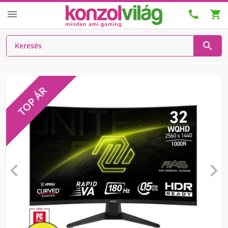




TOP ÁR

