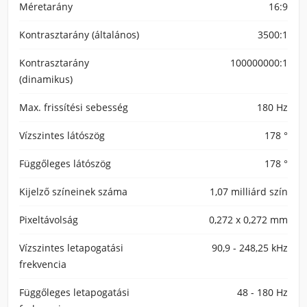
Méretarány
16:9
Kontrasztarány (általános)
3500:1
Kontrasztarány
100000000:1
(dinamikus)
Max. frissítési sebesség
180 Hz
Vízszintes látószög
178 °
Függőleges látószög
178 °
Kijelző színeinek száma
1,07 milliárd szín
Pixeltávolság
0,272 x 0,272 mm
Vízszintes letapogatási
90,9 - 248,25 kHz
frekvencia
Függőleges letapogatási
48 - 180 Hz