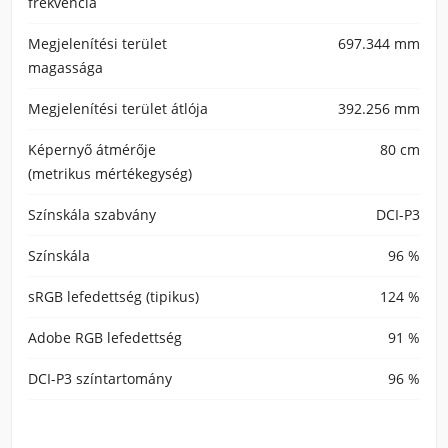
frekvencia
Megjelenítési terület
697.344 mm
magassága
Megjelenítési terület átlója
392.256 mm
Képernyő átmérője
80 cm
(metrikus mértékegység)
Színskála szabvány
DCI-P3
Színskála
96 %
sRGB lefedettség (tipikus)
124 %
Adobe RGB lefedettség
91 %
DCI-P3 színtartomány
96 %