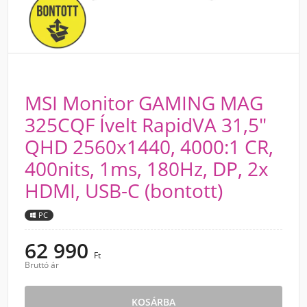
MSI Monitor GAMING MAG
325CQF Ívelt RapidVA 31,5"
QHD 2560x1440, 4000:1 CR,
400nits, 1ms, 180Hz, DP, 2x
HDMI, USB-C (bontott)
PC
62 990
Ft
Bruttó ár
KOSÁRBA