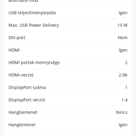
alternatív mód
USB teljesítményleadás
Igen
Max. USB Power Delivery
15 W
DVI-port
Nem
HDMI
Igen
HDMI portok mennyisége
2
HDMI-verzió
2.0b
DisplayPort száma
1
DisplayPort verzió
1.4
Hangbemenet
Nincs
Hangkimenet
Igen