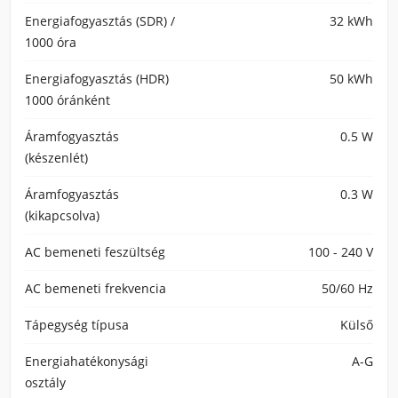
Energiafogyasztás (SDR) /
32 kWh
1000 óra
Energiafogyasztás (HDR)
50 kWh
1000 óránként
Áramfogyasztás
0.5 W
(készenlét)
Áramfogyasztás
0.3 W
(kikapcsolva)
AC bemeneti feszültség
100 - 240 V
AC bemeneti frekvencia
50/60 Hz
Tápegység típusa
Külső
Energiahatékonysági
A-G
osztály