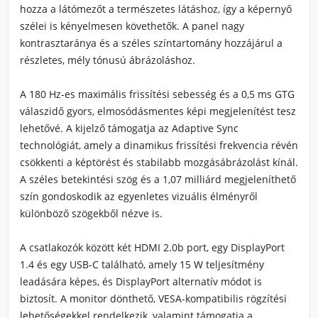
hozza a látómezőt a természetes látáshoz, így a képernyő
szélei is kényelmesen követhetők. A panel nagy
kontrasztaránya és a széles színtartomány hozzájárul a
részletes, mély tónusú ábrázoláshoz.
A 180 Hz-es maximális frissítési sebesség és a 0,5 ms GTG
válaszidő gyors, elmosódásmentes képi megjelenítést tesz
lehetővé. A kijelző támogatja az Adaptive Sync
technológiát, amely a dinamikus frissítési frekvencia révén
csökkenti a képtörést és stabilabb mozgásábrázolást kínál.
A széles betekintési szög és a 1,07 milliárd megjeleníthető
szín gondoskodik az egyenletes vizuális élményről
különböző szögekből nézve is.
A csatlakozók között két HDMI 2.0b port, egy DisplayPort
1.4 és egy USB-C található, amely 15 W teljesítmény
leadására képes, és DisplayPort alternatív módot is
biztosít. A monitor dönthető, VESA-kompatibilis rögzítési
lehetőségekkel rendelkezik, valamint támogatja a