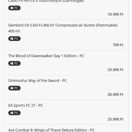
Casio FX-991CE X tudományos számológép
PC
10.990 Ft
Gembird CK-CAD-FL400-01 Compressed air duster (flammable)
400 ml
PC
799 Ft
The Blood of Dawnwalker Day 1 Edition - PC
PC
23.890 Ft
Onimusha: Way of the Sword - PC
PC
26.890 Ft
EA Sports FC 27 - PC
PC
25.890 Ft
Ace Combat 8: Wings of Theve Deluxe Edition - PC