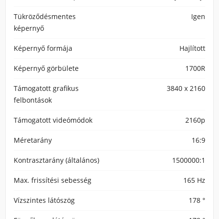
Tükröződésmentes
Igen
képernyő
Képernyő formája
Hajlított
Képernyő görbülete
1700R
Támogatott grafikus
3840 x 2160
felbontások
Támogatott videómódok
2160p
Méretarány
16:9
Kontrasztarány (általános)
1500000:1
Max. frissítési sebesség
165 Hz
Vízszintes látószög
178 °