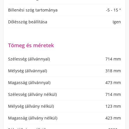
Billenési szög tartománya
-5 - 15 °
Dőlésszög beállítása
Igen
Tömeg és méretek
Szélesség (állvánnyal)
714 mm
Mélység (állvánnyal)
318 mm
Magasság (állvánnyal)
473 mm
Szélesség (állvány nélkül)
714 mm
Mélység (állvány nélkül)
123 mm
Magasság (állvány nélkül)
423 mm