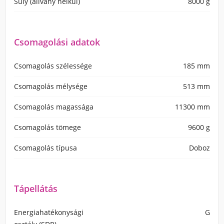
Súly (állvány nélkül)
8000 g
Csomagolási adatok
Csomagolás szélessége
185 mm
Csomagolás mélysége
513 mm
Csomagolás magassága
11300 mm
Csomagolás tömege
9600 g
Csomagolás típusa
Doboz
Tápellátás
Energiahatékonysági
G