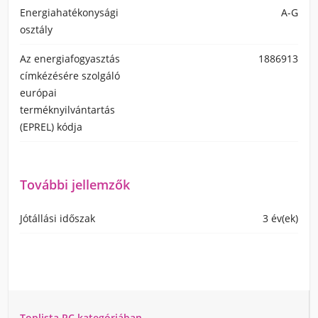
Energiahatékonysági
A-G
osztály
Az energiafogyasztás
1886913
címkézésére szolgáló
európai
terméknyilvántartás
(EPREL) kódja
További jellemzők
Jótállási időszak
3 év(ek)
Toplista PC kategóriában