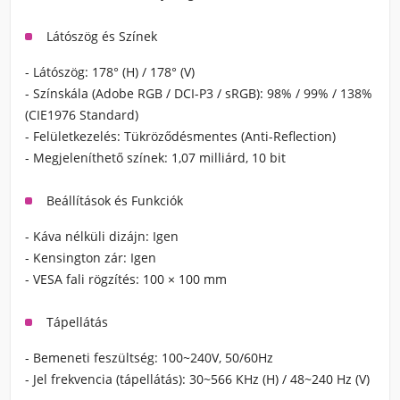
Látószög és Színek
- Látószög:
178° (H) / 178° (V)
- Színskála (Adobe RGB / DCI-P3 / sRGB):
98% / 99% / 138%
(CIE1976 Standard)
- Felületkezelés:
Tükröződésmentes (Anti-Reflection)
- Megjeleníthető színek:
1,07 milliárd, 10 bit
Beállítások és Funkciók
- Káva nélküli dizájn:
Igen
- Kensington zár:
Igen
- VESA fali rögzítés:
100 × 100 mm
Tápellátás
- Bemeneti feszültség:
100~240V, 50/60Hz
- Jel frekvencia (tápellátás):
30~566 KHz (H) / 48~240 Hz (V)