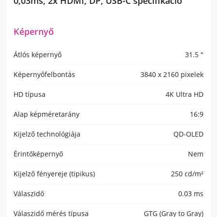
0,03ms, 2x HDMI, DP, USB-C specifikáció
Képernyő
Átlós képernyő
31.5 "
Képernyőfelbontás
3840 x 2160 pixelek
HD típusa
4K Ultra HD
Alap képméretarány
16:9
Kijelző technológiája
QD-OLED
Érintőképernyő
Nem
Kijelző fényereje (tipikus)
250 cd/m²
Válaszidő
0.03 ms
Válaszidő mérés típusa
GTG (Gray to Gray)