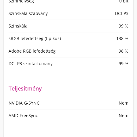
Színmélység
10 bit
Színskála szabvány
DCI-P3
Színskála
99 %
sRGB lefedettség (tipikus)
138 %
Adobe RGB lefedettség
98 %
DCI-P3 színtartomány
99 %
Teljesítmény
NVIDIA G-SYNC
Nem
AMD FreeSync
Nem