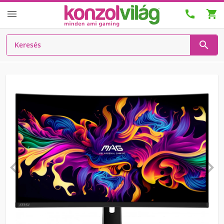





