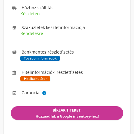
Házhoz szállítás

Készleten
Szaküzletek készletinformációja

Rendelésre
Bankmentes részletfizetés

További információk
Hitelinformációk, részletfizetés

Hitelkalkulátor
Garancia


BÍRLAK TITEKET!
Hozzáadlak a Google inventory-hoz!