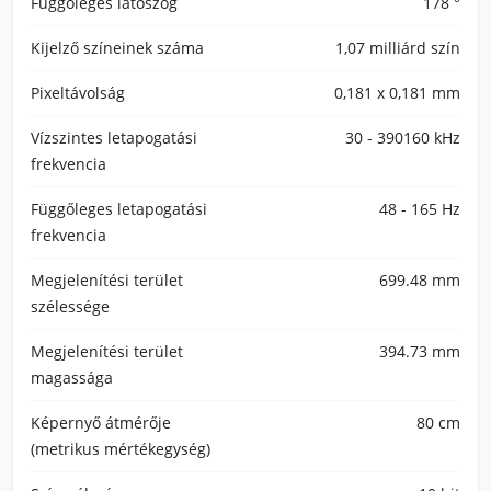
Függőleges látószög
178 °
Kijelző színeinek száma
1,07 milliárd szín
Pixeltávolság
0,181 x 0,181 mm
Vízszintes letapogatási
30 - 390160 kHz
frekvencia
Függőleges letapogatási
48 - 165 Hz
frekvencia
Megjelenítési terület
699.48 mm
szélessége
Megjelenítési terület
394.73 mm
magassága
Képernyő átmérője
80 cm
(metrikus mértékegység)