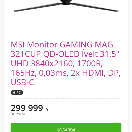
MSI Monitor GAMING MAG
321CUP QD-OLED Ívelt 31,5"
UHD 3840x2160, 1700R,
165Hz, 0,03ms, 2x HDMI, DP,
USB-C
PC
299 999
Ft
Bruttó ár
KOSÁRBA