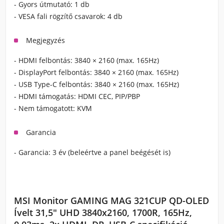
- Gyors útmutató:
1 db
- VESA fali rögzítő csavarok:
4 db
Megjegyzés
- HDMI felbontás:
3840 × 2160 (max. 165Hz)
- DisplayPort felbontás:
3840 × 2160 (max. 165Hz)
- USB Type-C felbontás:
3840 × 2160 (max. 165Hz)
- HDMI támogatás:
HDMI CEC, PIP/PBP
- Nem támogatott:
KVM
Garancia
- Garancia:
3 év (beleértve a panel beégését is)
MSI Monitor GAMING MAG 321CUP QD-OLED
Ívelt 31,5" UHD 3840x2160, 1700R, 165Hz,