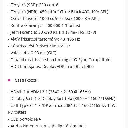
- Fényerő (SDR):
250 cd/m²
- Fényerő (HDR):
450 cd/m² (True Black 400, 10% APL)
- Csúcs fényerő:
1000 cd/m² (Peak 1000, 3% APL)
- Kontrasztarány:
1 500 000:1 (tipikus)
- Jel frekvencia:
30~390 KHz (H) / 48~165 Hz (V)
- Aktív frissítési tartomány:
48~165 Hz
- Képfrissítési frekvencia:
165 Hz
- Válaszidő:
0.03 ms (GtG)
- Dinamikus frissítési technológia:
G-Sync Compatible
- HDR támogatás:
DisplayHDR True Black 400
Csatlakozók
- HDMI:
1 × HDMI 2.1 (3840 × 2160 @165Hz)
- DisplayPort:
1 × DisplayPort 1.4a (3840 × 2160 @165Hz)
- USB Type-C:
1 × (DP alt mód, 3840 × 2160 @165Hz, 15W
PD töltés)
- USB portok:
N/A
- Audio kimenet:
1 × Fejhallgató kimenet