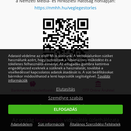
a Nemzeti Média- és Hírközlési Hatóság honlapján:
https://nmhh.hu/veglegestorles
Adataid védelme az első! Mi is sütizünk! A weboldalunkon sütiket
használunk azért, hogy biztosítsuk a hibamentes működést és a
tökéletes felhasználói élményt. Az elfogadás gombra kattintva
engedélyezed ezeknek a sütiknek a használatát, továbbá a
viselkedéssel kapcsolatos adatok átadását is. A süti beállításokat
bármikor módosíthatod a lenti kapcsolók segítségével.
További
információk


Elutasítás
s
OTP Online Áruhitel
Megbízható bolt
Személyre szabás
ELFOGADÁS
Az ország
legnagyobb
videojáték üzlethálózata
Adatvédelem
Süti információk
Általános Szerződési Feltételek