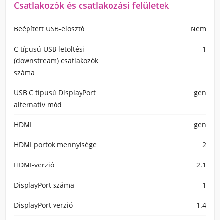
Csatlakozók és csatlakozási felületek
Beépített USB-elosztó
Nem
C típusú USB letöltési
1
(downstream) csatlakozók
száma
USB C típusú DisplayPort
Igen
alternatív mód
HDMI
Igen
HDMI portok mennyisége
2
HDMI-verzió
2.1
DisplayPort száma
1
DisplayPort verzió
1.4