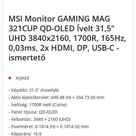
MSI Monitor GAMING MAG
321CUP QD-OLED Ívelt 31,5"
UHD 3840x2160, 1700R, 165Hz,
0,03ms, 2x HDMI, DP, USB-C -
ismertető
Kijelző
- Képátló:
31.5" (hüvelyk)
- Aktív kijelzőterület:
699.48 (H) × 394.73 (V) mm
- Íveltség:
1700R ívelt (Curve)
- Panel típusa:
QD-OLED
- Felbontás:
3840 × 2160 (UHD)
- Pixelméret:
0.1814 (H) × 0.1814 (V) mm
- Képarány:
16:9