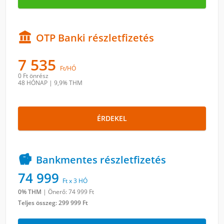

OTP Banki részletfizetés
7 535
Ft/HÓ
0 Ft
önrész
48 HÓNAP
|
9,9% THM
ÉRDEKEL

Bankmentes részletfizetés
74 999
Ft x 3 HÓ
0% THM
|
Önerő: 74 999
Ft
Teljes összeg:
299 999 Ft