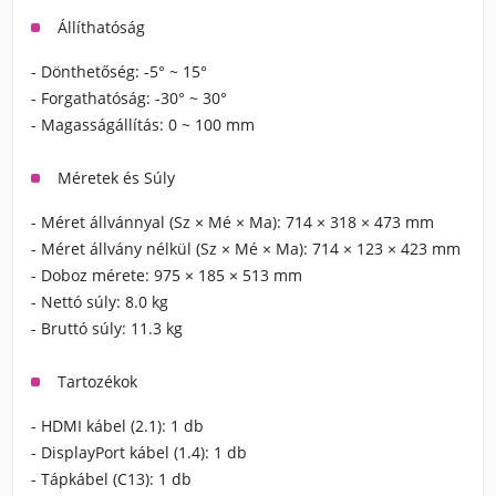
Állíthatóság
- Dönthetőség:
-5° ~ 15°
- Forgathatóság:
-30° ~ 30°
- Magasságállítás:
0 ~ 100 mm
Méretek és Súly
- Méret állvánnyal (Sz × Mé × Ma):
714 × 318 × 473 mm
- Méret állvány nélkül (Sz × Mé × Ma):
714 × 123 × 423 mm
- Doboz mérete:
975 × 185 × 513 mm
- Nettó súly:
8.0 kg
- Bruttó súly:
11.3 kg
Tartozékok
- HDMI kábel (2.1):
1 db
- DisplayPort kábel (1.4):
1 db
- Tápkábel (C13):
1 db