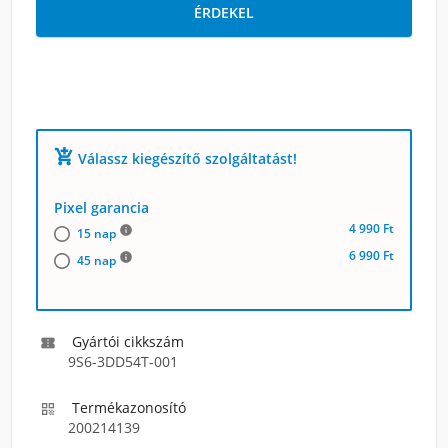
ÉRDEKEL
add_shopping_cart
Válassz kiegészítő szolgáltatást!
Pixel garancia
4 990 Ft
info
15 nap
6 990 Ft
info
45 nap
Gyártói cikkszám

9S6-3DD54T-001
Termékazonosító

200214139