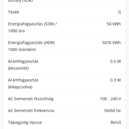
osztály (SDR)
Tévék
G
Energiafogyasztás (SDR) /
50 kWh
1000 óra
Energiafogyasztás (HDR)
5076 kWh
1000 óránként
Áramfogyasztás
0.5 W
(készenlét)
Áramfogyasztás
0.3 W
(kikapcsolva)
AC bemeneti feszültség
100 - 240 V
AC bemeneti frekvencia
50/60 Hz
Tápegység típusa
Belső