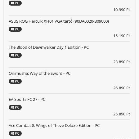
PC
10.990 Ft
ASUS ROG Herculx XH01 VGA tartó (90DA0020-B09000)
PC
15.190 Ft
The Blood of Dawnwalker Day 1 Edition - PC
PC
23.890 Ft
Onimusha: Way of the Sword - PC
PC
26.890 Ft
EA Sports FC 27 - PC
PC
25.890 Ft
Ace Combat 8: Wings of Theve Deluxe Edition - PC
PC