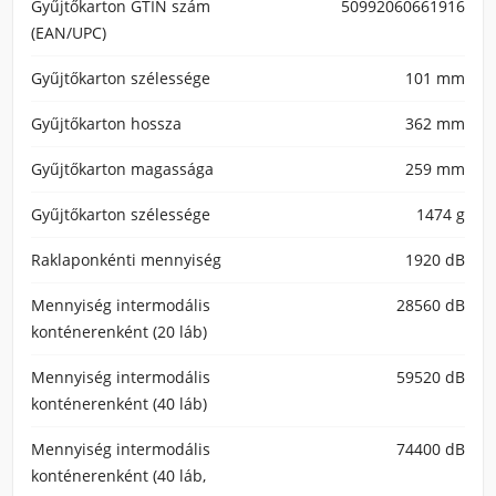
Gyűjtőkarton GTIN szám
50992060661916
(EAN/UPC)
Gyűjtőkarton szélessége
101 mm
Gyűjtőkarton hossza
362 mm
Gyűjtőkarton magassága
259 mm
Gyűjtőkarton szélessége
1474 g
Raklaponkénti mennyiség
1920 dB
Mennyiség intermodális
28560 dB
konténerenként (20 láb)
Mennyiség intermodális
59520 dB
konténerenként (40 láb)
Mennyiség intermodális
74400 dB
konténerenként (40 láb,