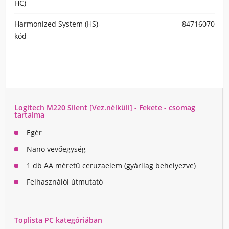
HC)
Harmonized System (HS)-
84716070
kód
Logitech M220 Silent [Vez.nélküli] - Fekete - csomag
tartalma
Egér
Nano vevőegység
1 db AA méretű ceruzaelem (gyárilag behelyezve)
Felhasználói útmutató
Toplista PC kategóriában