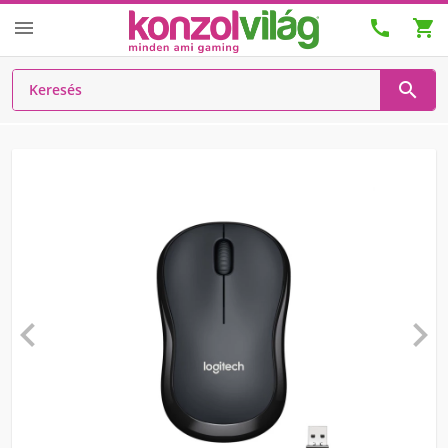





