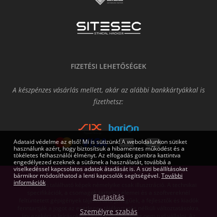
FIZETÉSI LEHETŐSÉGEK
A készpénzes vásárlás mellett, akár az alábbi bankkártyákkal is
fizethetsz:
Adataid védelme az első! Mi is sütizünk! A weboldalunkon sütiket
használunk azért, hogy biztosítsuk a hibamentes működést és a
tökéletes felhasználói élményt. Az elfogadás gombra kattintva
engedélyezed ezeknek a sütiknek a használatát, továbbá a
viselkedéssel kapcsolatos adatok átadását is. A süti beállításokat
bármikor módosíthatod a lenti kapcsolók segítségével.
További
információk
Az oldalon található képek némelyike csak illusztráció. A technikai
specifikációk, a csomagok tartalmi elemei és a szoftvereknél
Elutasítás
feltüntetett gépigények tájékoztató jellegűek, a fejlesztők és kiadók
fenntartják a jogot az esetleges tájékoztatás nélküli változtatásokra,
Személyre szabás
így ezekért a leírásokért cégünk felelősséget nem tud vállalni. Az