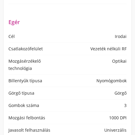
Egér
Cél
Irodai
Csatlakozófelület
Vezeték nélküli RF
Mozgásérzékelő
Optikai
technológia
Billentyűk típusa
Nyomógombok
Görgő típusa
Görgő
Gombok száma
3
Mozgási felbontás
1000 DPI
Javasolt felhasználás
Univerzális