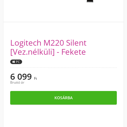
Logitech M220 Silent
[Vez.nélküli] - Fekete
PC
6 099
Ft
Bruttó ár
KOSÁRBA