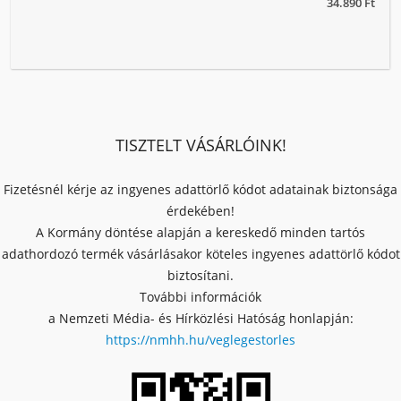
34.890 Ft
TISZTELT VÁSÁRLÓINK!
Fizetésnél kérje az ingyenes adattörlő kódot adatainak biztonsága
érdekében!
A Kormány döntése alapján a kereskedő minden tartós
adathordozó termék vásárlásakor köteles ingyenes adattörlő kódot
biztosítani.
További információk
a Nemzeti Média- és Hírközlési Hatóság honlapján:
https://nmhh.hu/veglegestorles