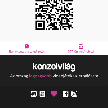


ankmentes részletfizetés
OTP Online Áruhitel
Az ország
legnagyobb
videojáték üzlethálózata