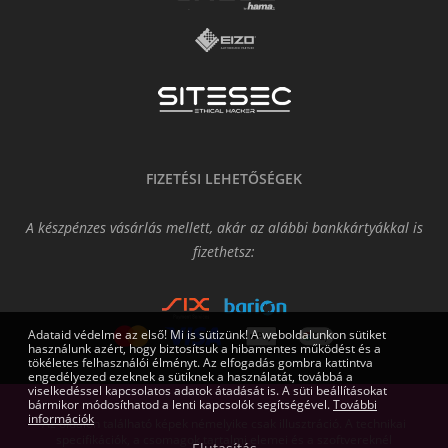
FIZETÉSI LEHETŐSÉGEK
A készpénzes vásárlás mellett, akár az alábbi bankkártyákkal is
fizethetsz:
Adataid védelme az első! Mi is sütizünk! A weboldalunkon sütiket
használunk azért, hogy biztosítsuk a hibamentes működést és a
tökéletes felhasználói élményt. Az elfogadás gombra kattintva
engedélyezed ezeknek a sütiknek a használatát, továbbá a
viselkedéssel kapcsolatos adatok átadását is. A süti beállításokat
bármikor módosíthatod a lenti kapcsolók segítségével.
További
információk
Az oldalon található képek némelyike csak illusztráció. A technikai
specifikációk, a csomagok tartalmi elemei és a szoftvereknél