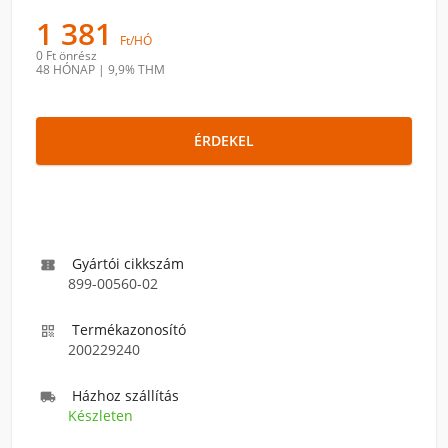
1 381
Ft/HÓ
0 Ft
önrész
48 HÓNAP
|
9,9% THM
ÉRDEKEL
Gyártói cikkszám

899-00560-02
Termékazonosító

200229240
Házhoz szállítás

Készleten