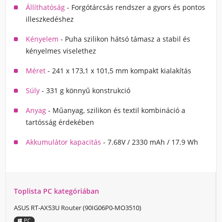
Állíthatóság
- Forgótárcsás rendszer a gyors és pontos
illeszkedéshez
Kényelem
- Puha szilikon hátsó támasz a stabil és
kényelmes viselethez
Méret
- 241 x 173,1 x 101,5 mm kompakt kialakítás
Súly
- 331 g könnyű konstrukció
Anyag
- Műanyag, szilikon és textil kombináció a
tartósság érdekében
Akkumulátor kapacitás
- 7.68V / 2330 mAh / 17.9 Wh
Toplista PC kategóriában
ASUS RT-AX53U Router (90IG06P0-MO3510)
PC