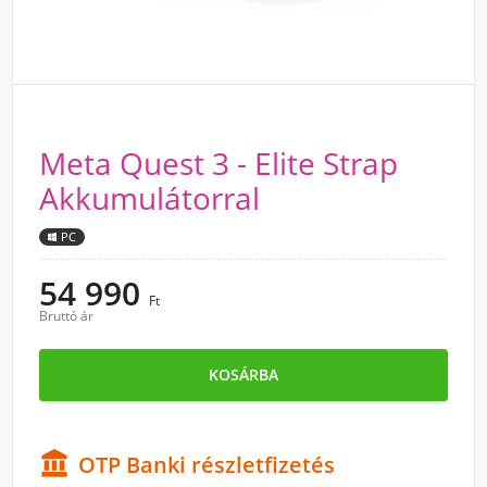
Meta Quest 3 - Elite Strap
Akkumulátorral
PC
54 990
Ft
Bruttó ár
KOSÁRBA

OTP Banki részletfizetés