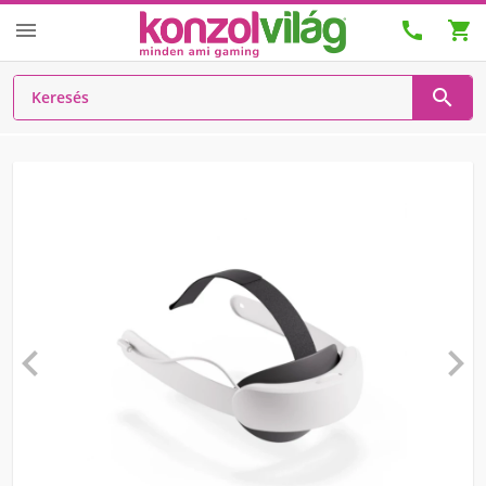





