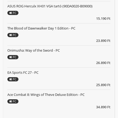
ASUS ROG Herculx XH01 VGA tartó (90DA0020-B09000)
PC
15.190 Ft
The Blood of Dawnwalker Day 1 Edition - PC
PC
23.890 Ft
Onimusha: Way of the Sword - PC
PC
26.890 Ft
EA Sports FC 27 - PC
PC
25.890 Ft
Ace Combat 8: Wings of Theve Deluxe Edition - PC
PC
34.890 Ft