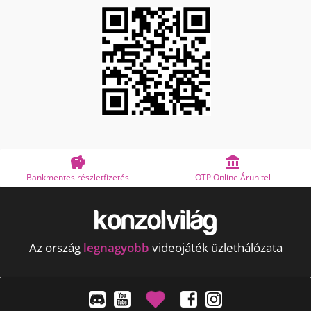


Bankmentes részletfizetés
OTP Online Áruhitel
Az ország
legnagyobb
videojáték üzlethálózata