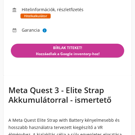
Hitelinformációk, részletfizetés

Hitelkalkulátor
Garancia


BÍRLAK TITEKET!
Hozzáadlak a Google inventory-hoz!
Meta Quest 3 - Elite Strap
Akkumulátorral - ismertető
A Meta Quest Elite Strap with Battery kényelmesebb és
hosszabb használatra tervezett kiegészítő a VR
élményhez. A kialakítás célja a súly egyenletes elosztása,