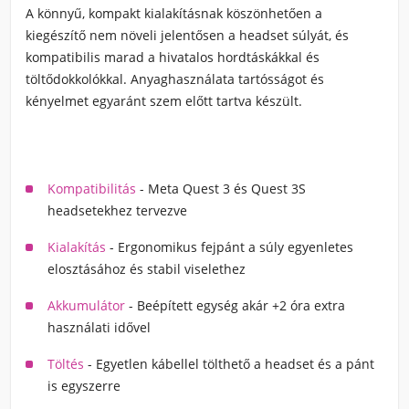
A könnyű, kompakt kialakításnak köszönhetően a
kiegészítő nem növeli jelentősen a headset súlyát, és
kompatibilis marad a hivatalos hordtáskákkal és
töltődokkolókkal. Anyaghasználata tartósságot és
kényelmet egyaránt szem előtt tartva készült.
Kompatibilitás
- Meta Quest 3 és Quest 3S
headsetekhez tervezve
Kialakítás
- Ergonomikus fejpánt a súly egyenletes
elosztásához és stabil viselethez
Akkumulátor
- Beépített egység akár +2 óra extra
használati idővel
Töltés
- Egyetlen kábellel tölthető a headset és a pánt
is egyszerre