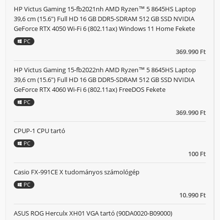
HP Victus Gaming 15-fb2021nh AMD Ryzen™ 5 8645HS Laptop
39,6 cm (15.6") Full HD 16 GB DDR5-SDRAM 512 GB SSD NVIDIA
GeForce RTX 4050 Wi-Fi 6 (802.11ax) Windows 11 Home Fekete
PC
369.990 Ft
HP Victus Gaming 15-fb2022nh AMD Ryzen™ 5 8645HS Laptop
39,6 cm (15.6") Full HD 16 GB DDR5-SDRAM 512 GB SSD NVIDIA
GeForce RTX 4060 Wi-Fi 6 (802.11ax) FreeDOS Fekete
PC
369.990 Ft
CPUP-1 CPU tartó
PC
100 Ft
Casio FX-991CE X tudományos számológép
PC
10.990 Ft
ASUS ROG Herculx XH01 VGA tartó (90DA0020-B09000)