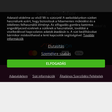
FIZETÉSI LEHETŐSÉGEK
Adataid védelme az első! Mi is sütizünk! A weboldalunkon sütiket
használunk azért, hogy biztosítsuk a hibamentes működést és a
tökéletes felhasználói élményt. Az elfogadás gombra kattintva
A készpénzes vásárlás mellett, akár az alábbi bankkártyákkal is
engedélyezed ezeknek a sütiknek a használatát, továbbá a
viselkedéssel kapcsolatos adatok átadását is. A süti beállításokat
fizethetsz:
bármikor módosíthatod a lenti kapcsolók segítségével.
További
információk
Elutasítás
Személyre szabás
ELFOGADÁS
Az oldalon található képek némelyike csak illusztráció. A technikai
Adatvédelem
Süti információk
Általános Szerződési Feltételek
specifikációk, a csomagok tartalmi elemei és a szoftvereknél
feltüntetett gépigények tájékoztató jellegűek, a fejlesztők és kiadók
fenntartják a jogot az esetleges tájékoztatás nélküli változtatásokra,
így ezekért a leírásokért cégünk felelősséget nem tud vállalni. Az
árváltoztatás jogát fenntartjuk! Az itt megjelent írásos anyagok a
Gamers.eu Kft. tulajdonát képezik.