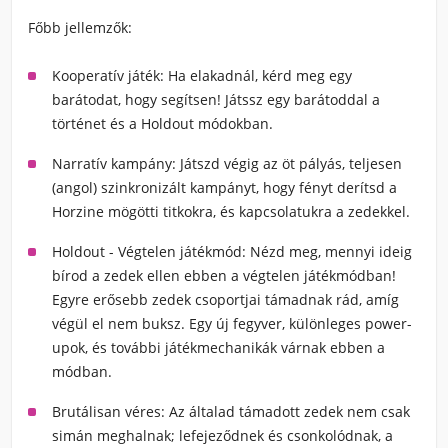
Főbb jellemzők:
Kooperatív játék
: Ha elakadnál, kérd meg egy
barátodat, hogy segítsen! Játssz egy barátoddal a
történet és a Holdout módokban.
Narratív kampány
: Játszd végig az öt pályás, teljesen
(angol) szinkronizált kampányt, hogy fényt derítsd a
Horzine mögötti titkokra, és kapcsolatukra a zedekkel.
Holdout - Végtelen játékmód
: Nézd meg, mennyi ideig
bírod a zedek ellen ebben a végtelen játékmódban!
Egyre erősebb zedek csoportjai támadnak rád, amíg
végül el nem buksz. Egy új fegyver, különleges power-
upok, és további játékmechanikák várnak ebben a
módban.
Brutálisan véres
: Az általad támadott zedek nem csak
simán meghalnak; lefejeződnek és csonkolódnak, a