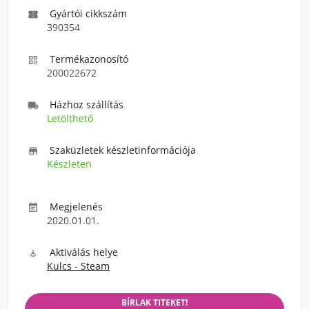
Gyártói cikkszám

390354
Termékazonosító

200022672
Házhoz szállítás

Letölthető
Szaküzletek készletinformációja

Készleten
Megjelenés

2020.01.01.
Aktiválás helye

Kulcs - Steam
BÍRLAK TITEKET!