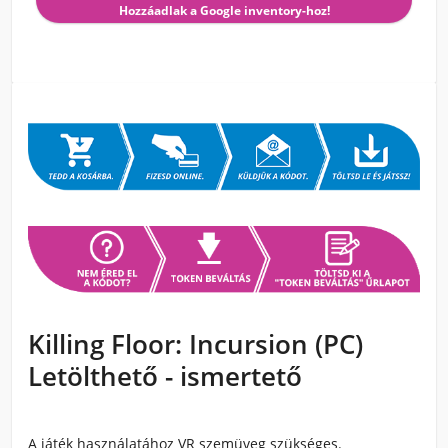
Hozzáadlak a Google inventory-hoz!
Killing Floor: Incursion (PC)
Letölthető - ismertető
A játék használatához VR szemüveg szükséges.