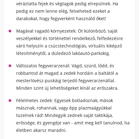
véráztatta fejek és végtagok pedig elrepülnek. Ha
pedig ez nem lenne elég, felveheted ezeket a
darabokat, hogy fegyverként használd őket!
Magával ragadó környezetek
: Öt különböző, saját
veszélyekkel és történettel rendelkező, felfedezésre
váró helyszín a csúcstechnológiás, virtuális kiképző
létesítménytől, a düledező lakóautó-parkokig.
Változatos fegyverarzenál
: Vágd, szúrd, lődd, és
robbantsd át magad a zedek hordáin a baltától a
mesterlövész-puskáig terjedő fegyverarzenállal.
Minden szint új lehetőségeket kínál az erőszakra.
Félelmetes zedek
: Egyesek botladoznak, mások
másznak, rohannak, vagy épp plazmaágyúkkal
tüzelnek rád! Mindegyik zednek saját taktikája,
erőssége, és gyengéje van - amit meg kell tanulnod, ha
életben akarsz maradni.