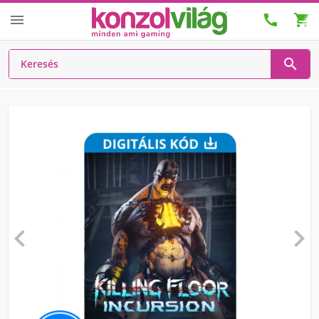





