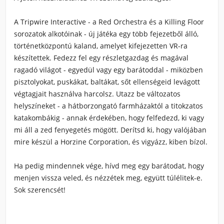
A Tripwire Interactive - a Red Orchestra és a Killing Floor
sorozatok alkotóinak - új játéka egy több fejezetből álló,
történetközpontú kaland, amelyet kifejezetten VR-ra
készítettek. Fedezz fel egy részletgazdag és magával
ragadó világot - egyedül vagy egy barátoddal - miközben
pisztolyokat, puskákat, baltákat, sőt ellenségeid levágott
végtagjait használva harcolsz. Utazz be változatos
helyszíneket - a hátborzongató farmházaktól a titokzatos
katakombákig - annak érdekében, hogy felfedezd, ki vagy
mi áll a zed fenyegetés mögött. Derítsd ki, hogy valójában
mire készül a Horzine Corporation, és vigyázz, kiben bízol.
Ha pedig mindennek vége, hívd meg egy barátodat, hogy
menjen vissza veled, és nézzétek meg, együtt túlélitek-e.
Sok szerencsét!