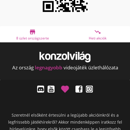


8 üzlet országszerte
Heti akciók
Az ország
legnagyobb
videojáték üzlethálózata
Szeretnél elsőként értesülni a legújabb akcióinkról és a
legfrissebb játékhírekről? Akkor mindenképpen iratkozz fel
hírlevelünkre, hogy elsők között csaphass le a legütősebb