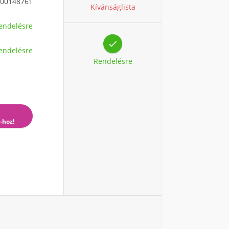
00148761
Kívánságlista
endelésre

endelésre
Rendelésre
-hoz!