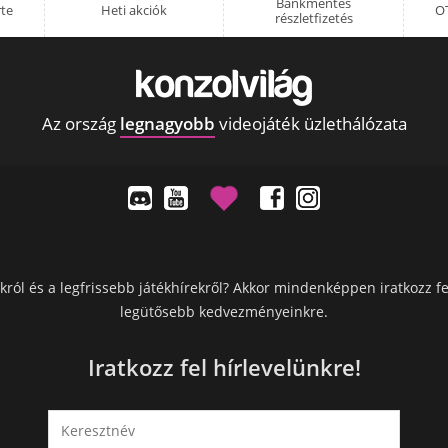
Bankmentes
rte
Heti akciók
OT
részletfizetés
Az ország
legnagyobb
videojáték üzlethálózata
król és a legfrissebb játékhírekről? Akkor mindenképpen iratkozz fe
legütősebb kedvezményeinkre.
Iratkozz fel hírlevelünkre!