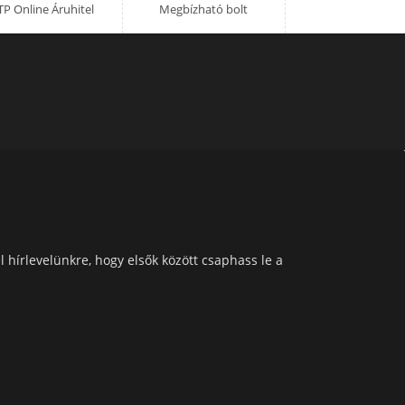
P Online Áruhitel
Megbízható bolt
l hírlevelünkre, hogy elsők között csaphass le a