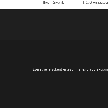
Eredményeink
8 üzlet országsze
Szeretnél elsőként értesülni a legújabb akcióin