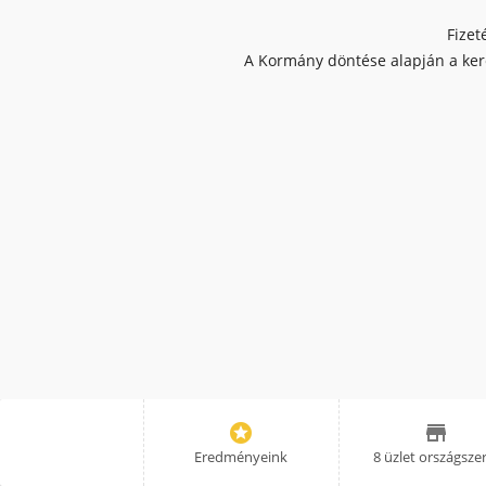
Fizet
A Kormány döntése alapján a kere


Eredményeink
8 üzlet országsze