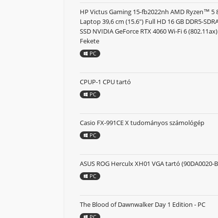
HP Victus Gaming 15-fb2022nh AMD Ryzen™ 5
Laptop 39,6 cm (15.6") Full HD 16 GB DDR5-SD
SSD NVIDIA GeForce RTX 4060 Wi-Fi 6 (802.11ax
Fekete
PC
CPUP-1 CPU tartó
PC
Casio FX-991CE X tudományos számológép
PC
ASUS ROG Herculx XH01 VGA tartó (90DA0020-B
PC
The Blood of Dawnwalker Day 1 Edition - PC
PC