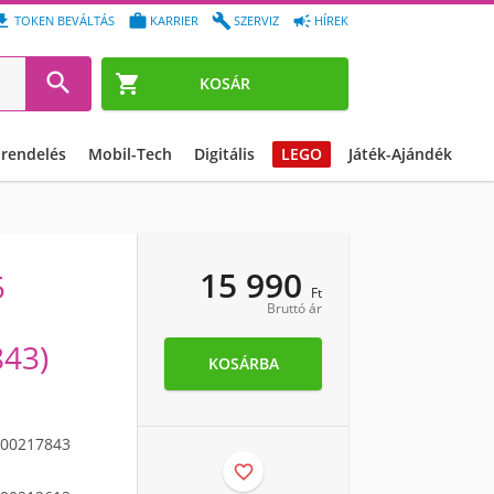




TOKEN BEVÁLTÁS
KARRIER
SZERVIZ
HÍREK


KOSÁR
őrendelés
Mobil-Tech
Digitális
LEGO
Játék-Ajándék
15 990
5
Ft
Bruttó ár
843)
KOSÁRBA
00217843
