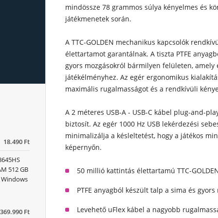
mindössze 78 grammos súlya kényelmes és kön
játékmenetek során.
A TTC-GOLDEN mechanikus kapcsolók rendkívül t
élettartamot garantálnak. A tiszta PTFE anyagb
gyors mozgásokról bármilyen felületen, amely
játékélményhez. Az egér ergonomikus kialakítás
maximális rugalmasságot és a rendkívüli kény
A 2 méteres USB-A - USB-C kábel plug-and-play
biztosít. Az egér 1000 Hz USB lekérdezési sebe
minimalizálja a késleltetést, hogy a játékos 
18.490 Ft
képernyőn.
 8645HS
RAM 512 GB
50 millió kattintás élettartamú TTC-GOLD
x) Windows
PTFE anyagból készült talp a sima és gyors
Levehető uFlex kábel a nagyobb rugalmassá
369.990 Ft