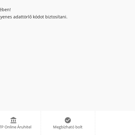
kében!
enes adattörlő kódot biztosítani.


P Online Áruhitel
Megbízható bolt