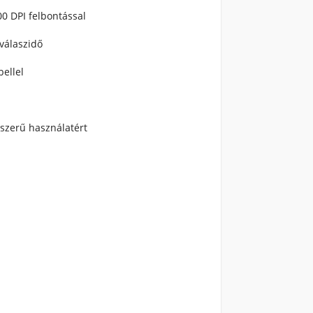
0 DPI felbontással
válaszidő
bellel
yszerű használatért