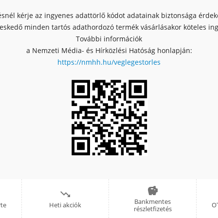
ésnél kérje az ingyenes adattörlő kódot adatainak biztonsága érde
skedő minden tartós adathordozó termék vásárlásakor köteles ingy
További információk
a Nemzeti Média- és Hírközlési Hatóság honlapján:
https://nmhh.hu/veglegestorles


Bankmentes
rte
Heti akciók
OT
részletfizetés