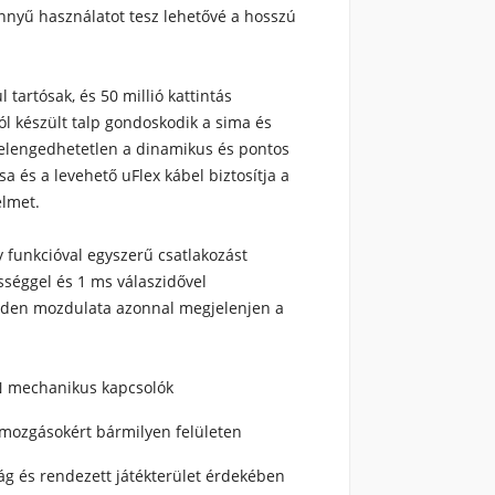
nyű használatot tesz lehetővé a hosszú
artósak, és 50 millió kattintás
ól készült talp gondoskodik a sima és
 elengedhetetlen a dinamikus és pontos
a és a levehető uFlex kábel biztosítja a
elmet.
 funkcióval egyszerű csatlakozást
sséggel és 1 ms válaszidővel
minden mozdulata azonnal megjelenjen a
EN mechanikus kapcsolók
 mozgásokért bármilyen felületen
g és rendezett játékterület érdekében