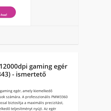
-hoz!
12000dpi gaming egér
43) - ismertető
 gaming egér, amely kiemelkedő
osok számára. A professzionális PMW3360
sal biztosítja a maximális precizitást,
elkedő teljesítményt nyújt. Az egér