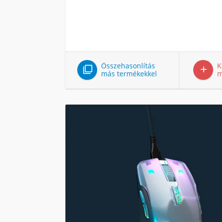
Összehasonlítás
K


más termékekkel
m