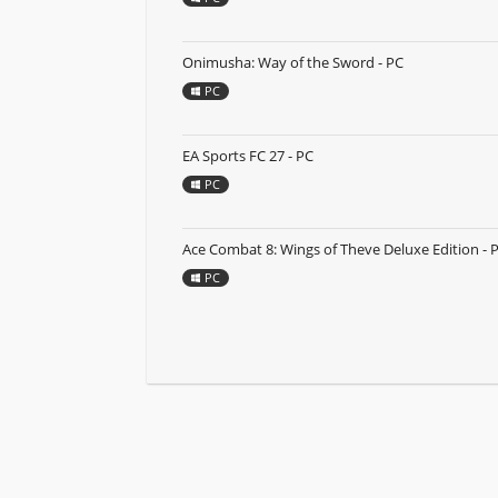
Onimusha: Way of the Sword - PC
PC
EA Sports FC 27 - PC
PC
Ace Combat 8: Wings of Theve Deluxe Edition - 
PC