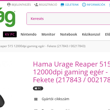




BEJELENTKEZÉS
REGISZTRÁCIÓ
ÜZLETEINK
INFORMÁCIÓK
KV PC
Nintendo
Monitor
Notebook
Kézikonzol
El
per 515 12000dpi gaming egér - Fekete (217843 / 00217843)
Hama Urage Reaper 51
12000dpi gaming egér -
Fekete (217843 / 00217
PC
Gyártói cikkszám
