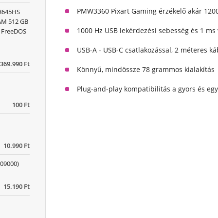
PMW3360 Pixart Gaming érzékelő akár 1200
 8645HS
RAM 512 GB
1000 Hz USB lekérdezési sebesség és 1 ms 
) FreeDOS
USB-A - USB-C csatlakozással, 2 méteres ká
369.990 Ft
Könnyű, mindössze 78 grammos kialakítás
Plug-and-play kompatibilitás a gyors és eg
100 Ft
10.990 Ft
09000)
15.190 Ft