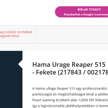
BÍRLAK TITEKET!
Hozzáadlak a Google inventory
apcsolódó termékek
egtekintése
Hama Urage Reaper 515 
- Fekete (217843 / 002178
A Hama uRage Reaper 515 egy professzionális
pontosságot és megbízhatóságot kínál a játék
Pixart Gaming érzékelő akár 12000 DPI felbontás
így a legintenzívebb játékhelyzetekben is kiem