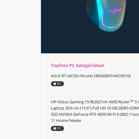
Toplista PC kategóriában
ASUS RT-AX53U Router (90IG06P0-MO3510)
PC
HP Victus Gaming 15-fb2021nh AMD Ryzen™ 5
Laptop 39,6 cm (15.6") Full HD 16 GB DDR5-SD
SSD NVIDIA GeForce RTX 4050 Wi-Fi 6 (802.11a
11 Home Fekete
PC