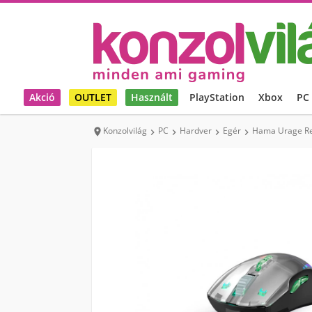
Akció
OUTLET
Használt
PlayStation
Xbox
PC
Konzolvilág
PC
Hardver
Egér
Hama Urage Rea




