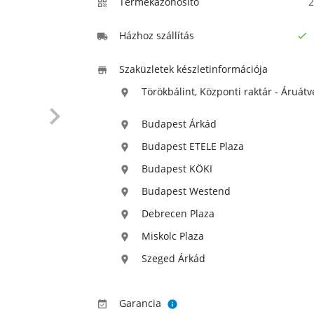
Termékazonosító
2

Házhoz szállítás


Szaküzletek készletinformációja

Törökbálint, Központi raktár - Áruátv


Budapest Árkád

Budapest ETELE Plaza

Budapest KÖKI

Budapest Westend

Debrecen Plaza

Miskolc Plaza

Szeged Árkád

Garancia

