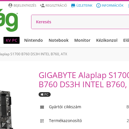




BEJELENTKEZÉS
REGISZTRÁCIÓ
ÜZLETEINK
INFORMÁCIÓK
KV PC
Nintendo
Notebook
Monitor
Kézikonzol
El
aplap S1700 B760 DS3H INTEL B760, ATX
GIGABYTE Alaplap S170
B760 DS3H INTEL B760,
PC
Gyártói cikkszám
B

Termékazonosító
2
