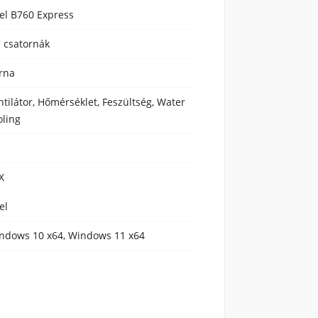
tel B760 Express
1 csatornák
rna
ntilátor, Hőmérséklet, Feszültség, Water
oling
X
el
ndows 10 x64, Windows 11 x64