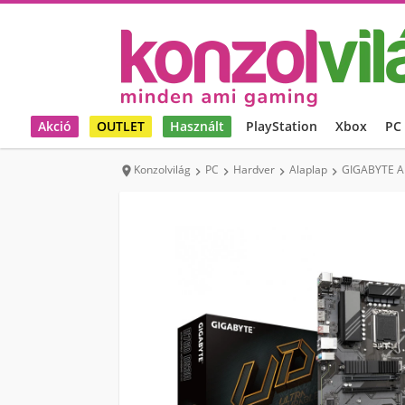
Akció
OUTLET
Használt
PlayStation
Xbox
PC
Konzolvilág
PC
Hardver
Alaplap
GIGABYTE Al




