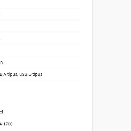
0
2
en
B A típus, USB C-típus
el
A 1700