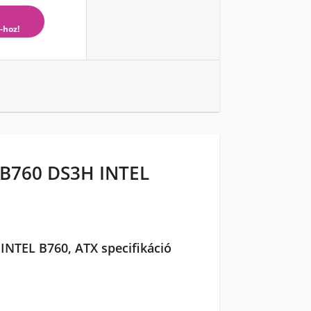
-hoz!
 B760 DS3H INTEL
NTEL B760, ATX specifikáció