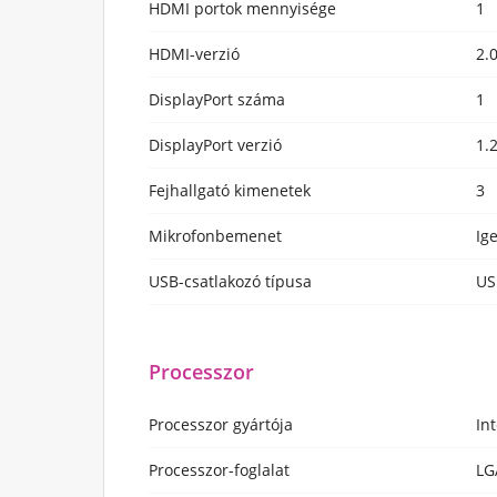
HDMI portok mennyisége
1
HDMI-verzió
2.
DisplayPort száma
1
DisplayPort verzió
1.
Fejhallgató kimenetek
3
Mikrofonbemenet
Ig
USB-csatlakozó típusa
US
Processzor
Processzor gyártója
Int
Processzor-foglalat
LG