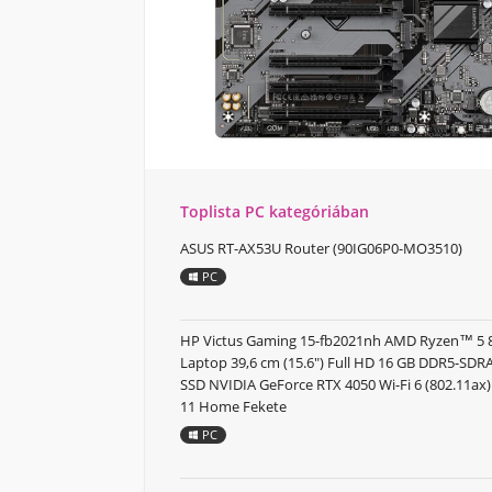
Toplista PC kategóriában
ASUS RT-AX53U Router (90IG06P0-MO3510)
PC
HP Victus Gaming 15-fb2021nh AMD Ryzen™ 5
Laptop 39,6 cm (15.6") Full HD 16 GB DDR5-SD
SSD NVIDIA GeForce RTX 4050 Wi-Fi 6 (802.11a
11 Home Fekete
PC