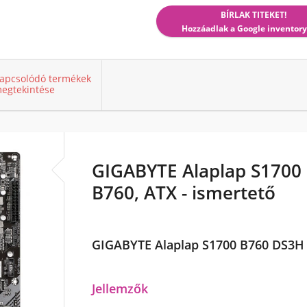
BÍRLAK TITEKET!
Hozzáadlak a Google inventory
apcsolódó termékek
egtekintése
GIGABYTE Alaplap S1700
B760, ATX - ismertető
GIGABYTE Alaplap S1700 B760 DS3H I
Jellemzők