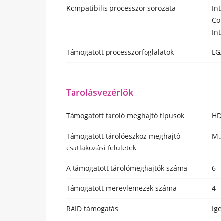
Kompatibilis processzor sorozata
In
Co
In
Támogatott processzorfoglalatok
LG
Tárolásvezérlők
Támogatott tároló meghajtó típusok
HD
Támogatott tárolóeszköz-meghajtó
M.
csatlakozási felületek
A támogatott tárolómeghajtók száma
6
Támogatott merevlemezek száma
4
RAID támogatás
Ig