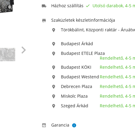
Házhoz szállítás
Utolsó darabok, 4-5


Szaküzletek készletinformációja

Törökbálint, Központi raktár - Áruátv

Budapest Árkád


Budapest ETELE Plaza

Rendelhető, 4-5
Budapest KÖKI
Rendelhető, 4-5

Budapest Westend
Rendelhető, 4-5

Debrecen Plaza
Rendelhető, 4-5

Miskolc Plaza
Rendelhető, 4-5

Szeged Árkád
Rendelhető, 4-5

Garancia

