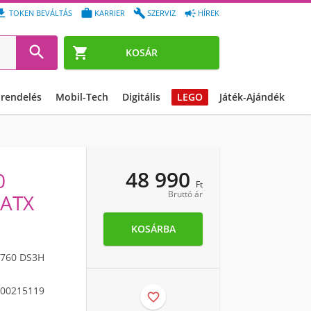




TOKEN BEVÁLTÁS
KARRIER
SZERVIZ
HÍREK


KOSÁR
őrendelés
Mobil-Tech
Digitális
LEGO
Játék-Ajándék
48 990
0
Ft
Bruttó ár
 ATX
KOSÁRBA
760 DS3H
00215119
