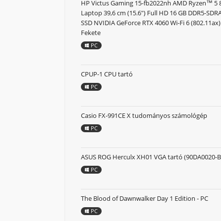
HP Victus Gaming 15-fb2022nh AMD Ryzen™ 5
Laptop 39,6 cm (15.6") Full HD 16 GB DDR5-SD
SSD NVIDIA GeForce RTX 4060 Wi-Fi 6 (802.11ax
Fekete
PC
CPUP-1 CPU tartó
PC
Casio FX-991CE X tudományos számológép
PC
ASUS ROG Herculx XH01 VGA tartó (90DA0020-B
PC
The Blood of Dawnwalker Day 1 Edition - PC
PC