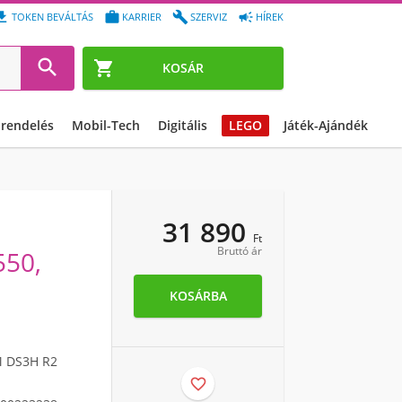




TOKEN BEVÁLTÁS
KARRIER
SZERVIZ
HÍREK


KOSÁR
őrendelés
Mobil-Tech
Digitális
LEGO
Játék-Ajándék
31 890
Ft
Bruttó ár
50,
KOSÁRBA
 DS3H R2
