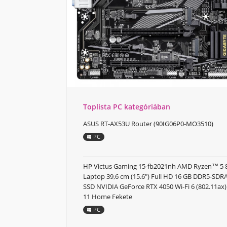
Toplista PC kategóriában
ASUS RT-AX53U Router (90IG06P0-MO3510)
PC
HP Victus Gaming 15-fb2021nh AMD Ryzen™ 5
Laptop 39,6 cm (15.6") Full HD 16 GB DDR5-SD
SSD NVIDIA GeForce RTX 4050 Wi-Fi 6 (802.11a
11 Home Fekete
PC