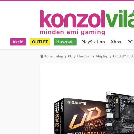
Akció
OUTLET
Használt
PlayStation
Xbox
PC
Konzolvilág
PC
Hardver
Alaplap
GIGABYTE A




