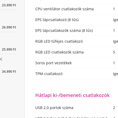
23.890 Ft
CPU ventilátor csatlakozók száma
1
EPS tápcsatlakozó (8 tűs)
Ig
26.890 Ft
EPS tápcsatlakozók száma (8 tűs)
1
RGB LED tűfejes csatlakozó
Ig
25.890 Ft
RGB LED csatlakozók száma
5
PC
Soros port vezetékek
1
34.890 Ft
TPM-csatlakozó
Ig
Hátlapi ki-/bemeneti csatlakozók
USB 2.0 portok száma
2