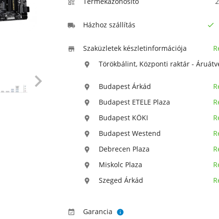
Termékazonosító
2

Házhoz szállítás


Szaküzletek készletinformációja
R

Törökbálint, Központi raktár - Áruátv


Budapest Árkád
R

Budapest ETELE Plaza
R

Budapest KÖKI
R

Budapest Westend
R

Debrecen Plaza
R

Miskolc Plaza
R

Szeged Árkád
R

Garancia

