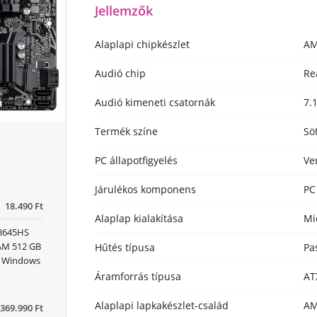
Jellemzők
Alaplapi chipkészlet
AM
Audió chip
Re
Audió kimeneti csatornák
7.
Termék színe
Sö
PC állapotfigyelés
Ve
Járulékos komponens
PC
18.490 Ft
Alaplap kialakítása
Mi
 8645HS
RAM 512 GB
Hűtés típusa
Pa
x) Windows
Áramforrás típusa
AT
Alaplapi lapkakészlet-család
A
369.990 Ft