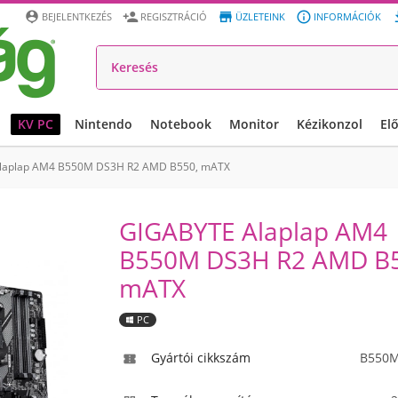




BEJELENTKEZÉS
REGISZTRÁCIÓ
ÜZLETEINK
INFORMÁCIÓK
KV PC
Nintendo
Notebook
Monitor
Kézikonzol
El
laplap AM4 B550M DS3H R2 AMD B550, mATX
GIGABYTE Alaplap AM4
B550M DS3H R2 AMD B5
mATX
PC
Gyártói cikkszám
B550M
