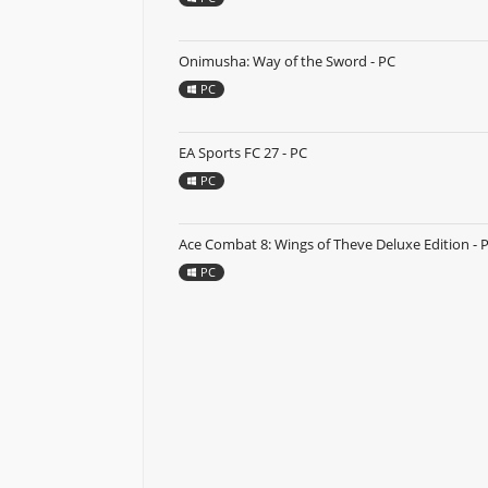
Onimusha: Way of the Sword - PC
PC
EA Sports FC 27 - PC
PC
Ace Combat 8: Wings of Theve Deluxe Edition - 
PC