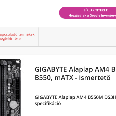
BÍRLAK TITEKET!
Hozzáadlak a Google inventory
apcsolódó termékek
egtekintése
GIGABYTE Alaplap AM4 
B550, mATX - ismertető
GIGABYTE Alaplap AM4 B550M DS3
specifikáció