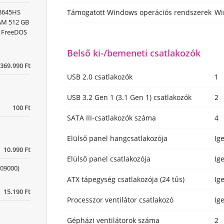
Támogatott Windows operációs rendszerek
Wi
 8645HS
RAM 512 GB
) FreeDOS
Belső ki-/bemeneti csatlakozók
369.990 Ft
USB 2.0 csatlakozók
1
USB 3.2 Gen 1 (3.1 Gen 1) csatlakozók
2
100 Ft
SATA III-csatlakozók száma
4
Elülső panel hangcsatlakozója
Ig
10.990 Ft
Elülső panel csatlakozója
Ig
09000)
ATX tápegység csatlakozója (24 tűs)
Ig
15.190 Ft
Processzor ventilátor csatlakozó
Ig
Gépházi ventilátorok száma
2