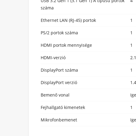
USB 3.2 Gen 1 (3.1 Gen 1) A típusú portok
4
száma
Ethernet LAN (RJ-45) portok
1
PS/2 portok száma
1
HDMI portok mennyisége
1
HDMI-verzió
2.
DisplayPort száma
1
DisplayPort verzió
1.
Bemenő vonal
Ig
Fejhallgató kimenetek
1
Mikrofonbemenet
Ig