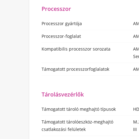
Processzor
Processzor gyártója
A
Processzor-foglalat
AM
Kompatibilis processzor sorozata
AM
Se
Támogatott processzorfoglalatok
AM
Tárolásvezérlők
Támogatott tároló meghajtó típusok
HD
Támogatott tárolóeszköz-meghajtó
M.
csatlakozási felületek
III