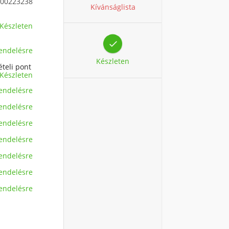
00223238
Kívánságlista
Készleten

endelésre
Készleten
ételi pont
Készleten
endelésre
endelésre
endelésre
endelésre
endelésre
endelésre
endelésre