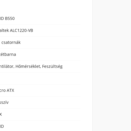
D B550
altek ALC1220-VB
1 csatornák
tétbarna
ntilátor, Hőmérséklet, Feszültség
cro ATX
sszív
X
MD