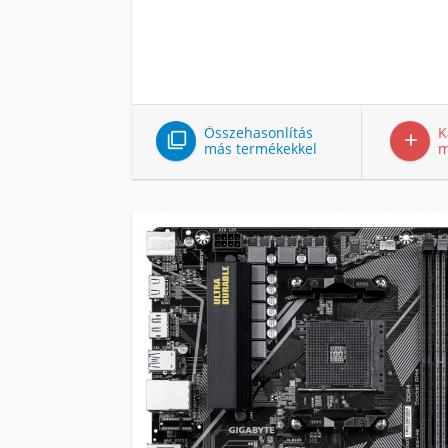
Összehasonlítás
K


más termékekkel
m