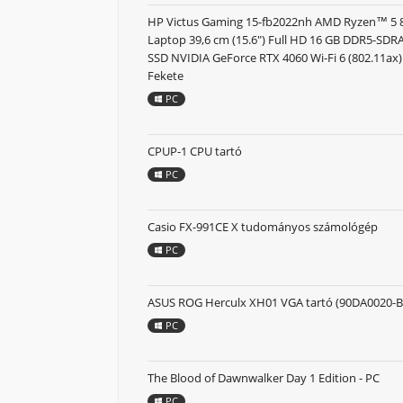
HP Victus Gaming 15-fb2022nh AMD Ryzen™ 5
Laptop 39,6 cm (15.6") Full HD 16 GB DDR5-SD
SSD NVIDIA GeForce RTX 4060 Wi-Fi 6 (802.11ax
Fekete
PC
CPUP-1 CPU tartó
PC
Casio FX-991CE X tudományos számológép
PC
ASUS ROG Herculx XH01 VGA tartó (90DA0020-B
PC
The Blood of Dawnwalker Day 1 Edition - PC
PC