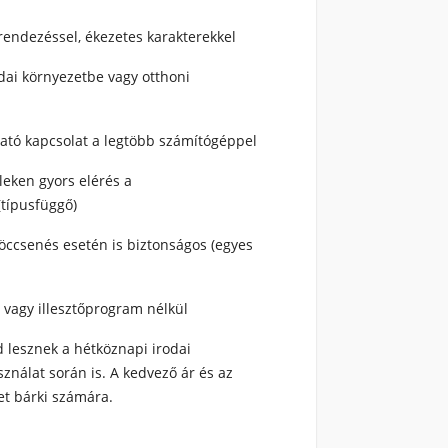
endezéssel, ékezetes karakterekkel
odai környezetbe vagy otthoni
ató kapcsolat a legtöbb számítógéppel
eken gyors elérés a
típusfüggő)
röccsenés esetén is biztonságos (egyes
 vagy illesztőprogram nélkül
d lesznek a
hétköznapi irodai
sználat során
is. A kedvező ár és az
et bárki számára.