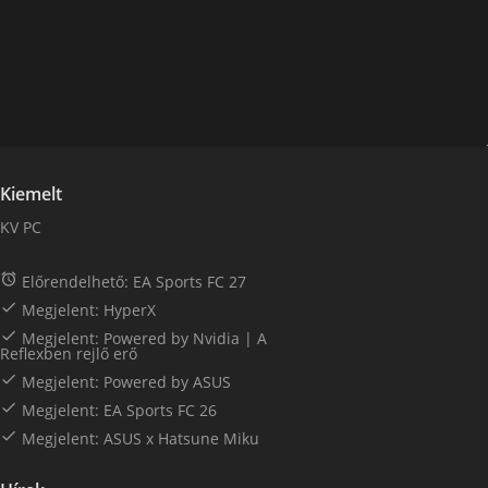
Kiemelt
KV PC

Előrendelhető: EA Sports FC 27

Megjelent: HyperX

Megjelent: Powered by Nvidia | A
Reflexben rejlő erő

Megjelent: Powered by ASUS

Megjelent: EA Sports FC 26

Megjelent: ASUS x Hatsune Miku