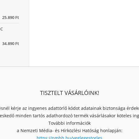
25.890 Ft
PC
34.890 Ft
TISZTELT VÁSÁRLÓINK!
ésnél kérje az ingyenes adattörlő kódot adatainak biztonsága érde
skedő minden tartós adathordozó termék vásárlásakor köteles ingy
További információk
a Nemzeti Média- és Hírközlési Hatóság honlapján:
https://nmhh.hu/veglegestorles