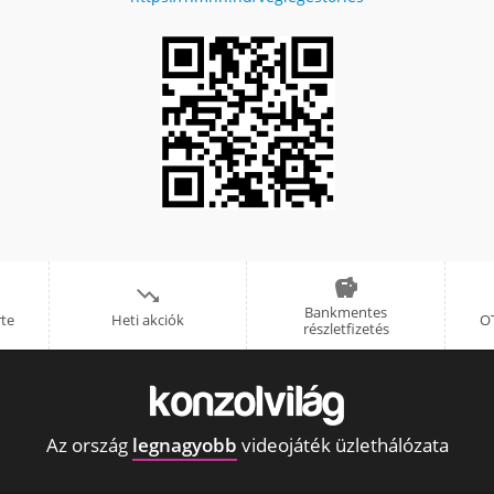


Bankmentes
rte
Heti akciók
OT
részletfizetés
Az ország
legnagyobb
videojáték üzlethálózata