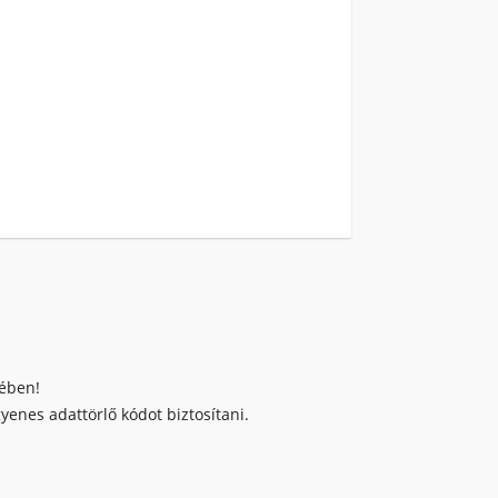
kében!
enes adattörlő kódot biztosítani.