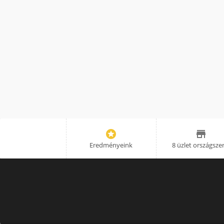


Eredményeink
8 üzlet országsze