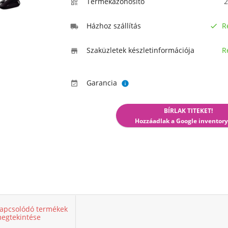
Termékazonosító
2

Házhoz szállítás
R


Szaküzletek készletinformációja
R

Garancia


BÍRLAK TITEKET!
Hozzáadlak a Google inventory
apcsolódó termékek
egtekintése