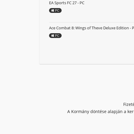
EA Sports FC 27 - PC
PC
Ace Combat 8: Wings of Theve Deluxe Edition - 
PC
Fizet
A Kormány döntése alapján a kere