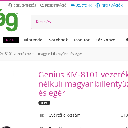




BEJELENTKEZÉS
REGISZTRÁCIÓ
ÜZLETEINK
INFORMÁCIÓK
KV PC
Nintendo
Notebook
Monitor
Kézikonzol
El
M-8101 vezeték nélküli magyar billentyűzet és egér
Genius KM-8101 vezeté
nélküli magyar billentyű
és egér
PC
Gyártói cikkszám
313
