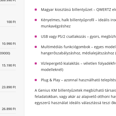
369.990 Ft
Magyar kiosztású billentyűzet
– QWERTZ elr
Kényelmes, halk billentyűprofil
– ideális ir
100 Ft
munkavégzéshez
USB vagy PS/2 csatlakozás
– gyors, megbízh
10.990 Ft
Multimédiás funkciógombok
– egyes modell
hangerőszabályzáshoz, médialejátszáshoz (
09000)
Vízlepergető kialakítás
– véletlen folyadékf
15.190 Ft
modelleknél)
Plug & Play
– azonnal használható telepítés
23.890 Ft
A Genius KM billentyűzetek megbízható társai
feladatokban
, vagy akár az
alapvető otthoni ha
egyszerű használat ideális választássá teszi ők
26.890 Ft