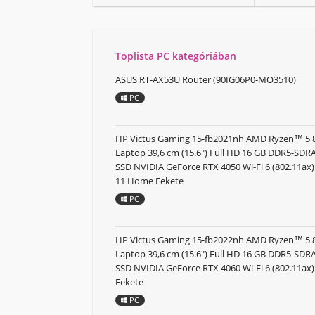
Toplista PC kategóriában
ASUS RT-AX53U Router (90IG06P0-MO3510)
PC
HP Victus Gaming 15-fb2021nh AMD Ryzen™ 5
Laptop 39,6 cm (15.6") Full HD 16 GB DDR5-SD
SSD NVIDIA GeForce RTX 4050 Wi-Fi 6 (802.11a
11 Home Fekete
PC
HP Victus Gaming 15-fb2022nh AMD Ryzen™ 5
Laptop 39,6 cm (15.6") Full HD 16 GB DDR5-SD
SSD NVIDIA GeForce RTX 4060 Wi-Fi 6 (802.11ax
Fekete
PC