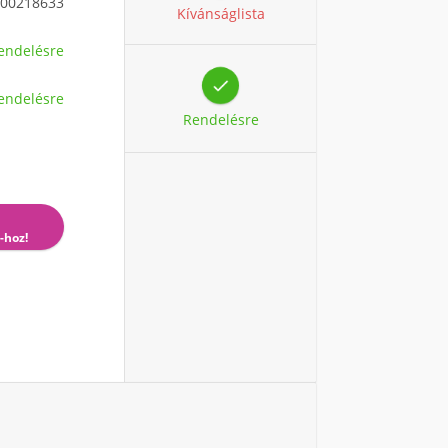
00218633
Kívánságlista
endelésre

endelésre
Rendelésre
-hoz!