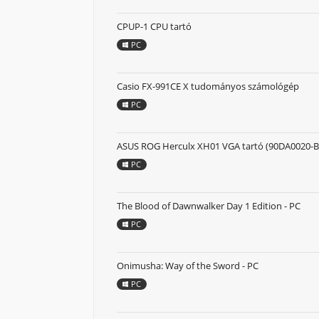
CPUP-1 CPU tartó
PC
Casio FX-991CE X tudományos számológép
PC
ASUS ROG Herculx XH01 VGA tartó (90DA0020-B
PC
The Blood of Dawnwalker Day 1 Edition - PC
PC
Onimusha: Way of the Sword - PC
PC