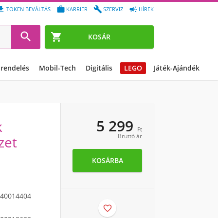




TOKEN BEVÁLTÁS
KARRIER
SZERVIZ
HÍREK


KOSÁR
őrendelés
Mobil-Tech
Digitális
LEGO
Játék-Ajándék
5 299
k
Ft
Bruttó ár
zet
KOSÁRBA
40014404
