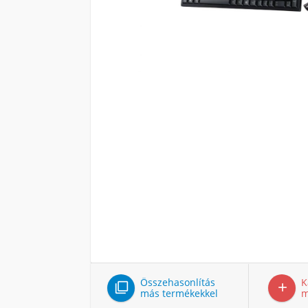
Összehasonlítás
K


más termékekkel
m