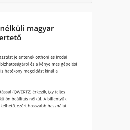
nélküli magyar
mertető
asztást jelentenek otthoni és irodai
bízhatóságáról
és a
kényelmes gépelési
gis hatékony megoldást kínál a
tással
(QWERTZ) érkezik, így teljes
ülön beállítás nélkül. A billentyűk
ékelhető, ezért hosszabb használat