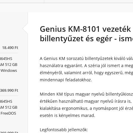
Genius KM-8101 vezeték 
billentyűzet és egér - is
18.490 Ft
A
Genius KM sorozatú billentyűzetek
kiváló vál
 8645HS
RAM 512 GB
használatra egyaránt. A széria jól ismert a
meg
x) Windows
élményéről
, valamint arról, hogy egyszerű, mé
mindennapi feladatokhoz.
369.990 Ft
Minden KM típus
magyar nyelvű billentyűkiosz
értékűen használható magyar nyelvű írásra is, k
 8645HS
RAM 512 GB
kialakítása ergonomikus, a nyomáspont jól érz
) FreeDOS
esetén is kényelmes marad.
Legfontosabb jellemzők: