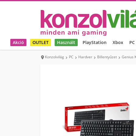
Akció
OUTLET
Használt
PlayStation
Xbox
PC
Konzolvilág
PC
Hardver
Billentyűzet
Genius K




