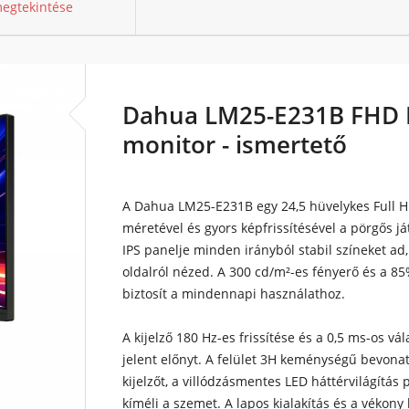
egtekintése
Dahua LM25-E231B FHD 
monitor - ismertető
A Dahua LM25-E231B egy 24,5 hüvelykes Full 
méretével és gyors képfrissítésével a pörgős já
IPS panelje minden irányból stabil színeket ad,
oldalról nézed. A 300 cd/m²-es fényerő és a 8
biztosít a mindennapi használathoz.
A kijelző 180 Hz-es frissítése és a 0,5 ms-os vá
jelent előnyt. A felület 3H keménységű bevonat
kijelzőt, a villódzásmentes LED háttérvilágítás
kíméli a szemet. A lapos kialakítás és a vékon