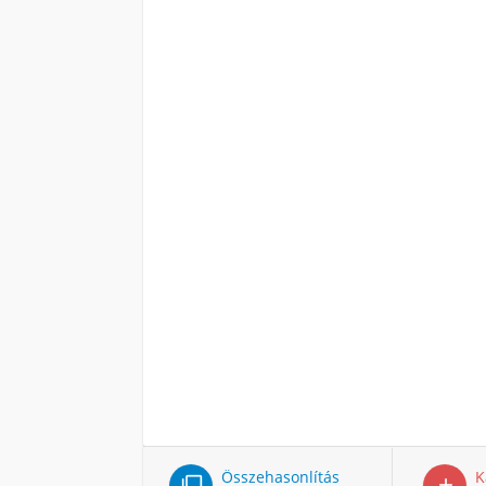
Összehasonlítás
K

