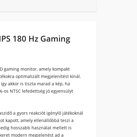
IPS 180 Hz Gaming
HD gaming monitor, amely kompakt
tékokra optimalizált megjelenítést kínál.
 így akkor is tiszta marad a kép, ha
5%-os NTSC lefedettség jó egyensúlyt
laszidő a gyors reakciót igénylő játékoknál
ot kapott, amely ellenállóbbá teszi a
 pedig hosszabb használat mellett is
y keret modern megjelenést ad a