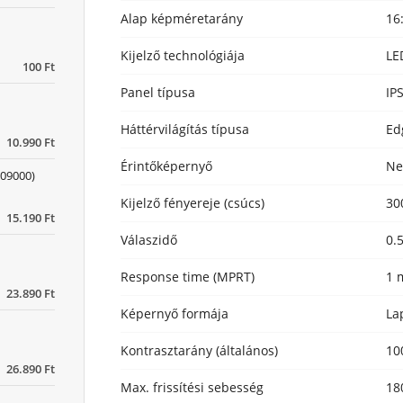
Alap képméretarány
16
Kijelző technológiája
LE
100 Ft
Panel típusa
IP
Háttérvilágítás típusa
Ed
10.990 Ft
Érintőképernyő
N
09000)
Kijelző fényereje (csúcs)
30
15.190 Ft
Válaszidő
0.
Response time (MPRT)
1 
23.890 Ft
Képernyő formája
La
Kontrasztarány (általános)
10
26.890 Ft
Max. frissítési sebesség
18