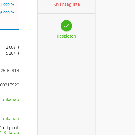
Kívánságlista
4 990 Ft
6 990 Ft

Készleten
2 668 Ft
5 267 Ft
25-E231B
00217920
 munkanap
 munkanap
ételi pont
1-3 darab