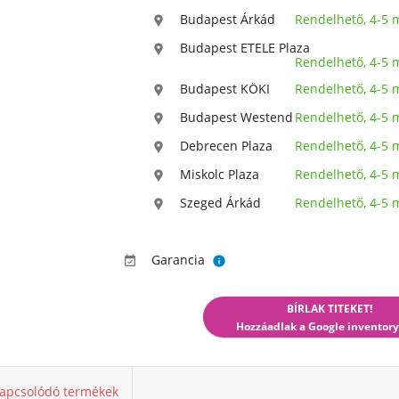
Budapest Árkád
Rendelhető, 4-5

Budapest ETELE Plaza

Rendelhető, 4-5
Budapest KÖKI
Rendelhető, 4-5

Budapest Westend
Rendelhető, 4-5

Debrecen Plaza
Rendelhető, 4-5

Miskolc Plaza
Rendelhető, 4-5

Szeged Árkád
Rendelhető, 4-5

Garancia


BÍRLAK TITEKET!
Hozzáadlak a Google inventory
apcsolódó termékek