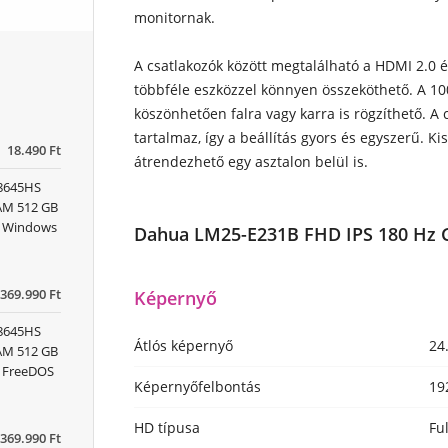
monitornak.
A csatlakozók között megtalálható a HDMI 2.0 és
többféle eszközzel könnyen összeköthető. A 1
köszönhetően falra vagy karra is rögzíthető. A
tartalmaz, így a beállítás gyors és egyszerű. K
18.490 Ft
átrendezhető egy asztalon belül is.
 8645HS
RAM 512 GB
x) Windows
Dahua LM25-E231B FHD IPS 180 Hz G
369.990 Ft
Képernyő
 8645HS
Átlós képernyő
24
RAM 512 GB
) FreeDOS
Képernyőfelbontás
19
HD típusa
Fu
369.990 Ft