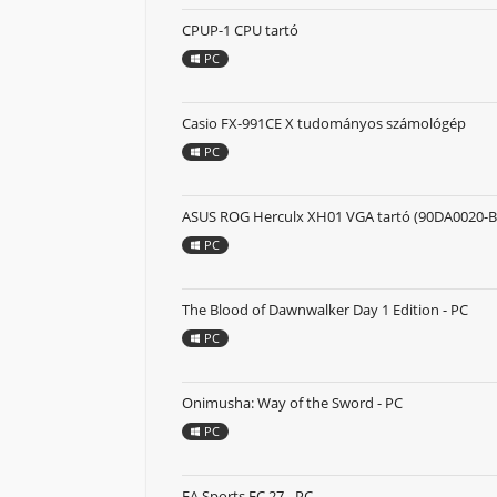
CPUP-1 CPU tartó
PC
Casio FX-991CE X tudományos számológép
PC
ASUS ROG Herculx XH01 VGA tartó (90DA0020-B
PC
The Blood of Dawnwalker Day 1 Edition - PC
PC
Onimusha: Way of the Sword - PC
PC
EA Sports FC 27 - PC