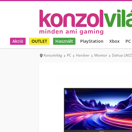
Akció
OUTLET
Használt
PlayStation
Xbox
PC
Konzolvilág
PC
Hardver
Monitor
Dahua LM25




