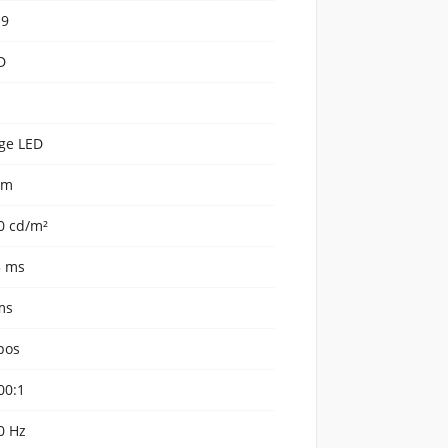
:9
D
S
ge LED
em
0 cd/m²
5 ms
ms
pos
00:1
0 Hz