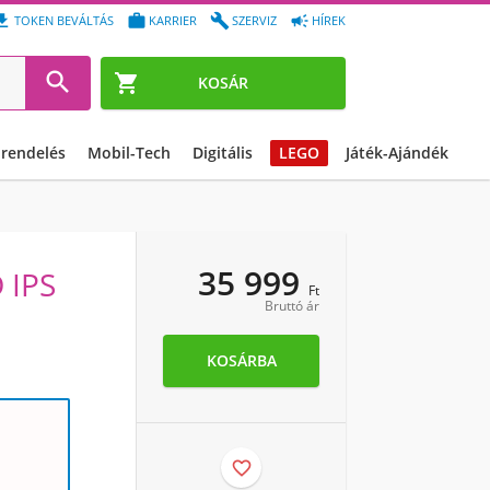




TOKEN BEVÁLTÁS
KARRIER
SZERVIZ
HÍREK


KOSÁR
őrendelés
Mobil-Tech
Digitális
LEGO
Játék-Ajándék
35 999
 IPS
Ft
Bruttó ár
KOSÁRBA
