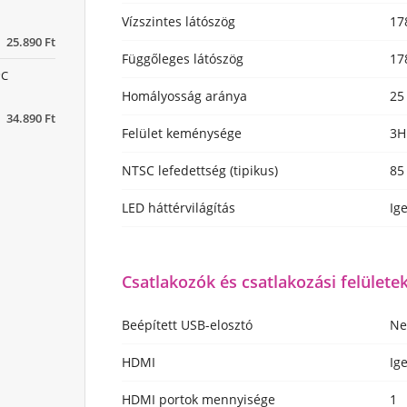
Vízszintes látószög
17
25.890 Ft
Függőleges látószög
17
PC
Homályosság aránya
25
34.890 Ft
Felület keménysége
3H
NTSC lefedettség (tipikus)
85
LED háttérvilágítás
Ig
Csatlakozók és csatlakozási felülete
Beépített USB-elosztó
N
HDMI
Ig
HDMI portok mennyisége
1