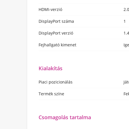
HDMI-verzió
2.
DisplayPort száma
1
DisplayPort verzió
1.
Fejhallgató kimenet
Ig
Kialakítás
Piaci pozicionálás
Já
Termék színe
Fe
Csomagolás tartalma