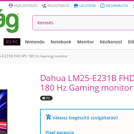




BEJELENTKEZÉS
REGISZTRÁCIÓ
ÜZLETEINK
INFORMÁCIÓK
KV PC
Nintendo
Notebook
Monitor
Kézikonzol
El
-E231B FHD IPS 180 Hz Gaming monitor
Dahua LM25-E231B FHD
180 Hz Gaming monitor
PC
add_shopping_cart
Válassz kiegészítő szolgáltatást!
Pixel garancia