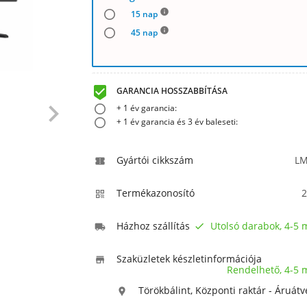
info
15 nap
info
45 nap

GARANCIA HOSSZABBÍTÁSA

+ 1 év garancia:
+ 1 év garancia és 3 év baleseti:
Gyártói cikkszám
LM

Termékazonosító
2

Házhoz szállítás
Utolsó darabok, 4-5


Szaküzletek készletinformációja

Rendelhető, 4-5
Törökbálint, Központi raktár - Áruátv
