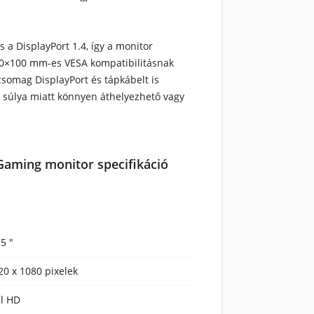
 a DisplayPort 1.4, így a monitor
00×100 mm-es VESA kompatibilitásnak
 csomag DisplayPort és tápkábelt is
is súlya miatt könnyen áthelyezhető vagy
aming monitor specifikáció
.5 "
20 x 1080 pixelek
ll HD