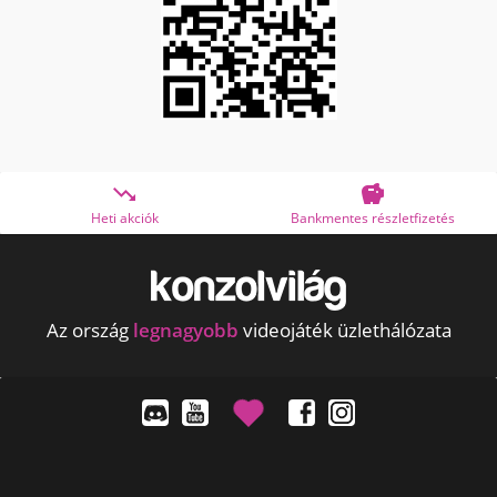


Bankmentes részletfizetés
OTP Online Áruhitel
Az ország
legnagyobb
videojáték üzlethálózata