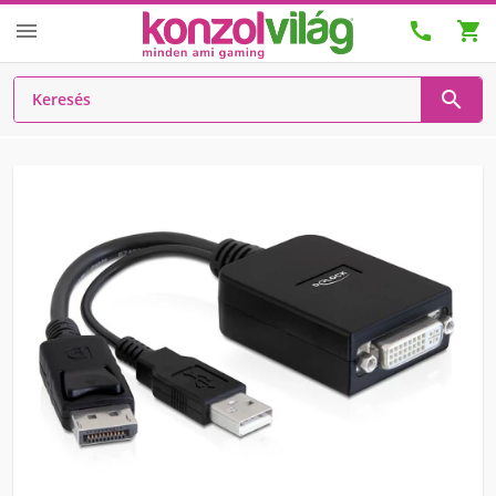



