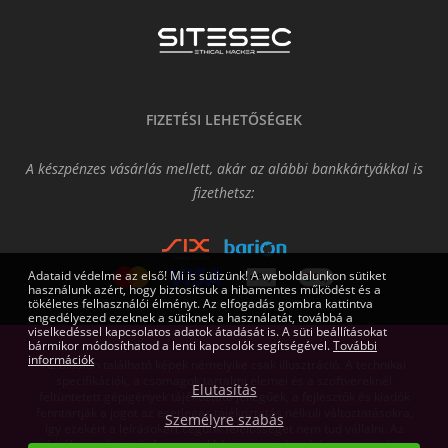
FIZETÉSI LEHETŐSÉGEK
A készpénzes vásárlás mellett, akár az alábbi bankkártyákkal is
fizethetsz:
Adataid védelme az első! Mi is sütizünk! A weboldalunkon sütiket
használunk azért, hogy biztosítsuk a hibamentes működést és a
tökéletes felhasználói élményt. Az elfogadás gombra kattintva
engedélyezed ezeknek a sütiknek a használatát, továbbá a
viselkedéssel kapcsolatos adatok átadását is. A süti beállításokat
bármikor módosíthatod a lenti kapcsolók segítségével.
További
információk
Az oldalon található képek némelyike csak illusztráció. A technikai
specifikációk, a csomagok tartalmi elemei és a szoftvereknél
Elutasítás
feltüntetett gépigények tájékoztató jellegűek, a fejlesztők és kiadók
fenntartják a jogot az esetleges tájékoztatás nélküli változtatásokra,
Személyre szabás
így ezekért a leírásokért cégünk felelősséget nem tud vállalni. Az
árváltoztatás jogát fenntartjuk! Az itt megjelent írásos anyagok a