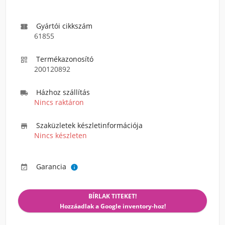
Gyártói cikkszám

61855
Termékazonosító

200120892
Házhoz szállítás

Nincs raktáron
Szaküzletek készletinformációja

Nincs készleten
Garancia


BÍRLAK TITEKET!
Hozzáadlak a Google inventory-hoz!