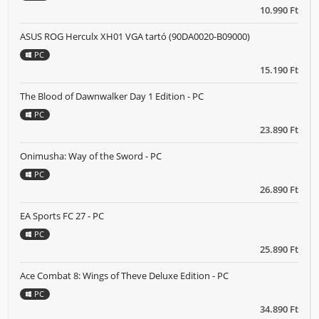
10.990 Ft
ASUS ROG Herculx XH01 VGA tartó (90DA0020-B09000)
PC
15.190 Ft
The Blood of Dawnwalker Day 1 Edition - PC
PC
23.890 Ft
Onimusha: Way of the Sword - PC
PC
26.890 Ft
EA Sports FC 27 - PC
PC
25.890 Ft
Ace Combat 8: Wings of Theve Deluxe Edition - PC
PC
34.890 Ft