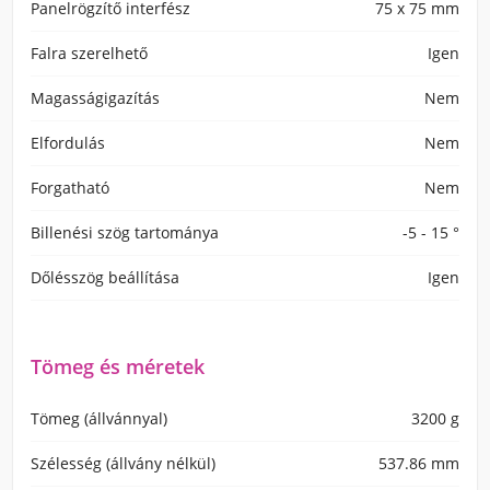
Panelrögzítő interfész
75 x 75 mm
Falra szerelhető
Igen
Magasságigazítás
Nem
Elfordulás
Nem
Forgatható
Nem
Billenési szög tartománya
-5 - 15 °
Dőlésszög beállítása
Igen
Tömeg és méretek
Tömeg (állvánnyal)
3200 g
Szélesség (állvány nélkül)
537.86 mm