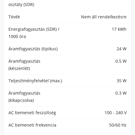
osztály (SDR)
Tévék
Nem áll rendelkezésre
Energiafogyasztás (SDR) /
17 kWh
1000 óra
Áramfogyasztás (tipikus)
24 W
Áramfogyasztás
0.5 W
(készenlét)
Teljesítményfelvétel (max.)
35 W
Áramfogyasztás
0.3 W
(kikapcsolva)
AC bemeneti feszültség
100 - 240 V
AC bemeneti frekvencia
50/60 Hz