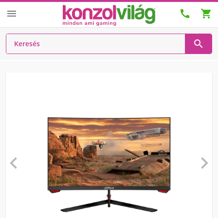





