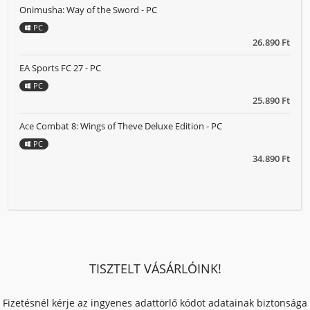
Onimusha: Way of the Sword - PC
PC
26.890 Ft
EA Sports FC 27 - PC
PC
25.890 Ft
Ace Combat 8: Wings of Theve Deluxe Edition - PC
PC
34.890 Ft
TISZTELT VÁSÁRLÓINK!
Fizetésnél kérje az ingyenes adattörlő kódot adatainak biztonsága