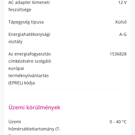
AC adapter kimeneti
12 V
feszültsége
Tápegység típusa
Külső
Energiahatékonysági
A-G
osztály
Az energiafogyasztás
1536828
címkézésére szolgáló
európai
terméknyilvántartás
(EPREL) kódja
Üzemi körülmények
Üzemi
0 - 40 °C
hőmérséklettartomány (T-