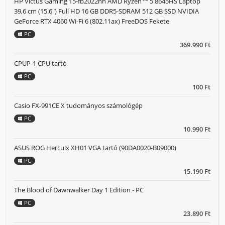
HP Victus Gaming 15-fb2022nh AMD Ryzen™ 5 8645HS Laptop
39,6 cm (15.6") Full HD 16 GB DDR5-SDRAM 512 GB SSD NVIDIA
GeForce RTX 4060 Wi-Fi 6 (802.11ax) FreeDOS Fekete
PC
369.990 Ft
CPUP-1 CPU tartó
PC
100 Ft
Casio FX-991CE X tudományos számológép
PC
10.990 Ft
ASUS ROG Herculx XH01 VGA tartó (90DA0020-B09000)
PC
15.190 Ft
The Blood of Dawnwalker Day 1 Edition - PC
PC
23.890 Ft