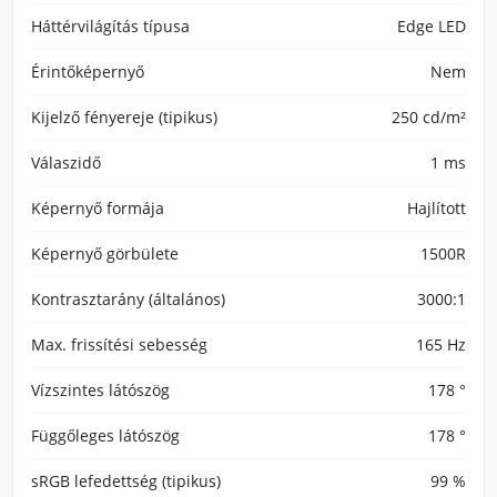
Háttérvilágítás típusa
Edge LED
Érintőképernyő
Nem
Kijelző fényereje (tipikus)
250 cd/m²
Válaszidő
1 ms
Képernyő formája
Hajlított
Képernyő görbülete
1500R
Kontrasztarány (általános)
3000:1
Max. frissítési sebesség
165 Hz
Vízszintes látószög
178 °
Függőleges látószög
178 °
sRGB lefedettség (tipikus)
99 %