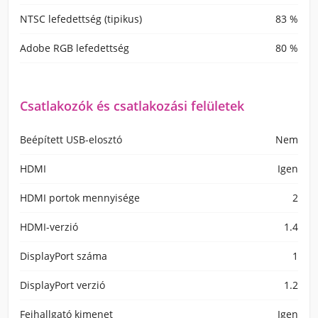
NTSC lefedettség (tipikus)
83 %
Adobe RGB lefedettség
80 %
Csatlakozók és csatlakozási felületek
Beépített USB-elosztó
Nem
HDMI
Igen
HDMI portok mennyisége
2
HDMI-verzió
1.4
DisplayPort száma
1
DisplayPort verzió
1.2
Fejhallgató kimenet
Igen