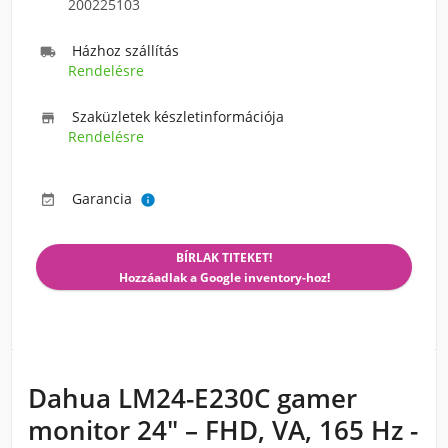
200225103
Házhoz szállítás

Rendelésre
Szaküzletek készletinformációja

Rendelésre
Garancia


BÍRLAK TITEKET!
Hozzáadlak a Google inventory-hoz!
Dahua LM24-E230C gamer
monitor 24" – FHD, VA, 165 Hz -