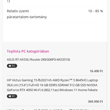
T)
Relatív üzemi
10 - 85 %
páratartalom-tartomány
Toplista PC kategóriában
ASUS RT-AX53U Router (90IG06P0-MO3510)
PC
18.490 Ft
HP Victus Gaming 15-fb2021nh AMD Ryzen™ 5 8645HS Laptop
39,6 cm (15.6") Full HD 16 GB DDR5-SDRAM 512 GB SSD NVIDIA
GeForce RTX 4050 Wi-Fi 6 (802.11ax) Windows 11 Home Fekete
PC
369.990 Ft