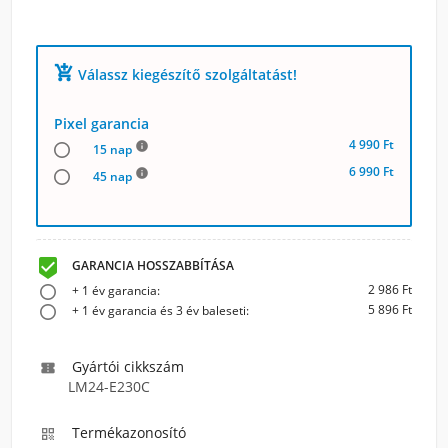
add_shopping_cart
Válassz kiegészítő szolgáltatást!
Pixel garancia
4 990 Ft
info
15 nap
6 990 Ft
info
45 nap

GARANCIA HOSSZABBÍTÁSA
2 986 Ft
+ 1 év garancia:
5 896 Ft
+ 1 év garancia és 3 év baleseti:
Gyártói cikkszám

LM24-E230C
Termékazonosító
