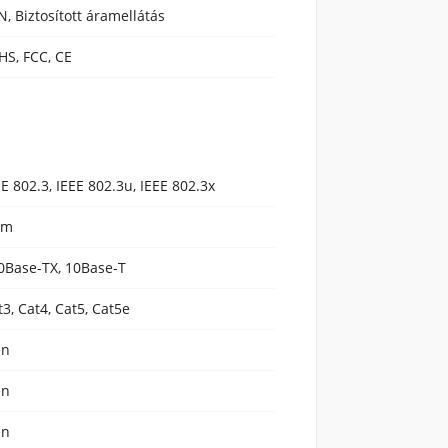
N, Biztosított áramellátás
HS, FCC, CE
EE 802.3, IEEE 802.3u, IEEE 802.3x
em
0Base-TX, 10Base-T
t3, Cat4, Cat5, Cat5e
en
en
en