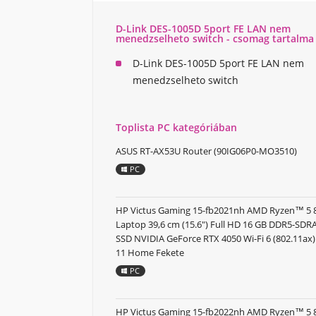
D-Link DES-1005D 5port FE LAN nem
menedzselheto switch - csomag tartalma
D-Link DES-1005D 5port FE LAN nem
menedzselheto switch
Toplista PC kategóriában
ASUS RT-AX53U Router (90IG06P0-MO3510)
PC
HP Victus Gaming 15-fb2021nh AMD Ryzen™ 5
Laptop 39,6 cm (15.6") Full HD 16 GB DDR5-SD
SSD NVIDIA GeForce RTX 4050 Wi-Fi 6 (802.11a
11 Home Fekete
PC
HP Victus Gaming 15-fb2022nh AMD Ryzen™ 5