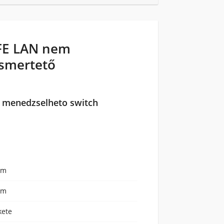
 FE LAN nem
ismertető
 menedzselheto switch
em
em
kete