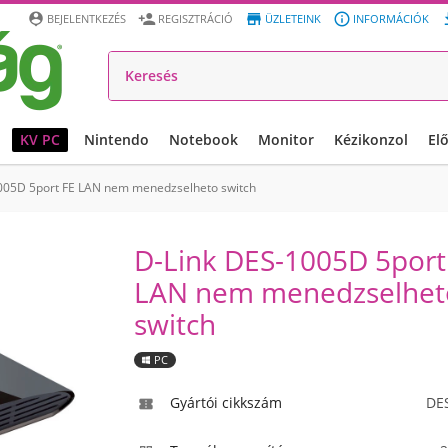




BEJELENTKEZÉS
REGISZTRÁCIÓ
ÜZLETEINK
INFORMÁCIÓK
KV PC
Nintendo
Notebook
Monitor
Kézikonzol
El
005D 5port FE LAN nem menedzselheto switch
D-Link DES-1005D 5port
LAN nem menedzselhet
switch
PC
Gyártói cikkszám
DE
