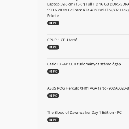
Laptop 39,6 cm (15.6") Full HD 16 GB DDR5-SD
SSD NVIDIA GeForce RTX 4060 Wi-Fi 6 (802.11ax
Fekete
PC
CPUP-1 CPU tartó
PC
Casio FX-991CE X tudományos számológép
PC
ASUS ROG Herculx XH01 VGA tartó (90DA0020-B
PC
The Blood of Dawnwalker Day 1 Edition - PC
PC