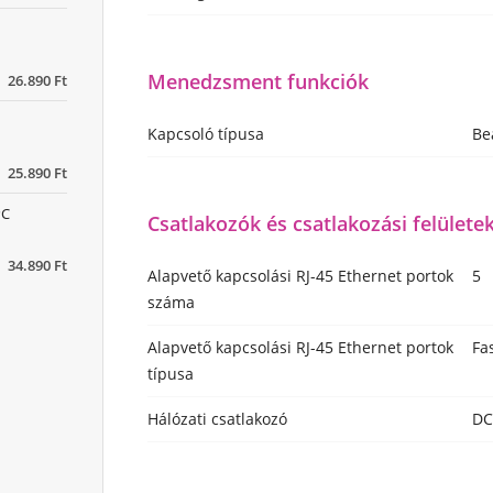
Menedzsment funkciók
26.890 Ft
Kapcsoló típusa
Be
25.890 Ft
PC
Csatlakozók és csatlakozási felülete
34.890 Ft
Alapvető kapcsolási RJ-45 Ethernet portok
5
száma
Alapvető kapcsolási RJ-45 Ethernet portok
Fa
típusa
Hálózati csatlakozó
DC