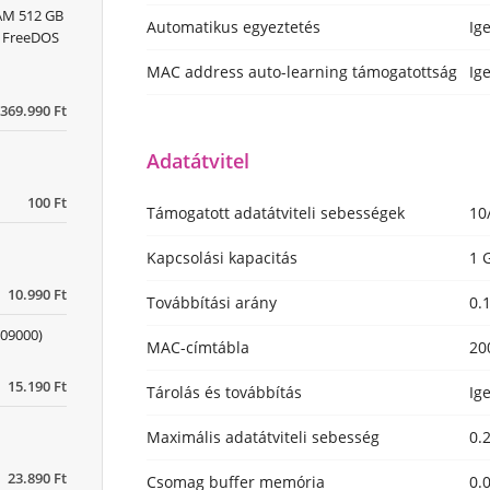
RAM 512 GB
Automatikus egyeztetés
Ig
) FreeDOS
MAC address auto-learning támogatottság
Ig
369.990 Ft
Adatátvitel
100 Ft
Támogatott adatátviteli sebességek
10
Kapcsolási kapacitás
1 
10.990 Ft
Továbbítási arány
0.
09000)
MAC-címtábla
20
15.190 Ft
Tárolás és továbbítás
Ig
Maximális adatátviteli sebesség
0.
23.890 Ft
Csomag buffer memória
0.