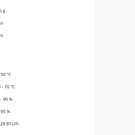
0 g
en
en
- 50 °C
0 - 70 °C
 - 90 %
- 90 %
528 BTU/h