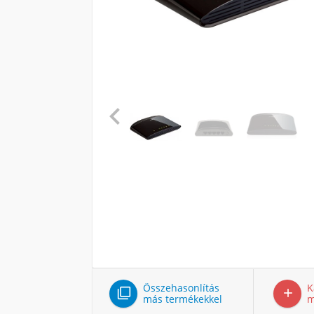

Összehasonlítás
K


más termékekkel
m