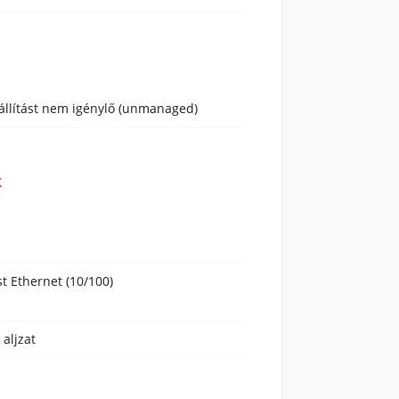
állítást nem igénylő (unmanaged)
k
st Ethernet (10/100)
 aljzat