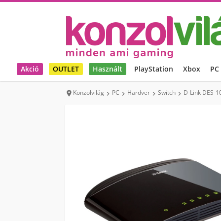
Akció
OUTLET
Használt
PlayStation
Xbox
PC
Konzolvilág
PC
Hardver
Switch
D-Link DES-1




