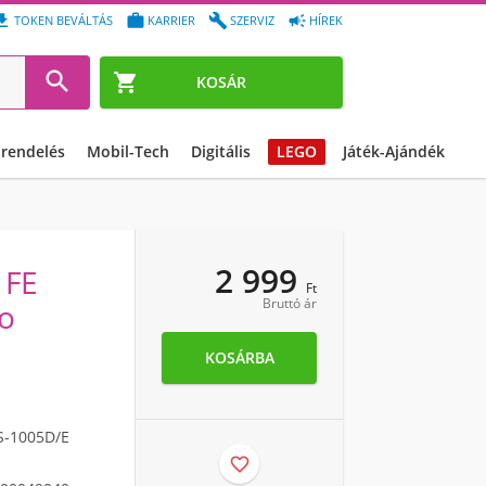




TOKEN BEVÁLTÁS
KARRIER
SZERVIZ
HÍREK


KOSÁR
őrendelés
Mobil-Tech
Digitális
LEGO
Játék-Ajándék
2 999
 FE
Ft
Bruttó ár
o
KOSÁRBA
S-1005D/E
