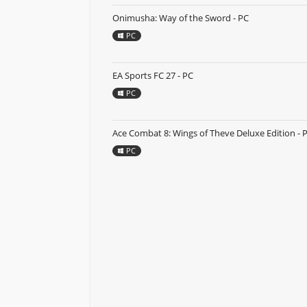
Onimusha: Way of the Sword - PC
PC
EA Sports FC 27 - PC
PC
Ace Combat 8: Wings of Theve Deluxe Edition - 
PC