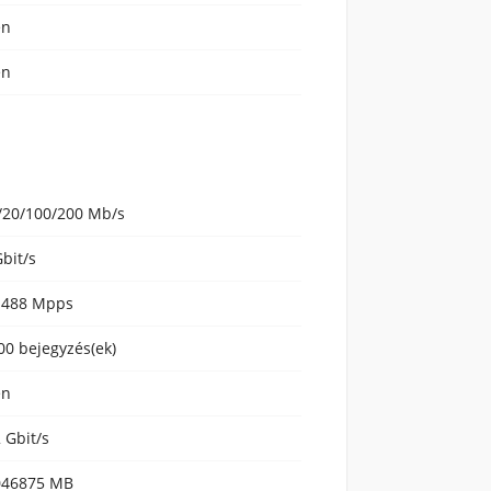
en
en
/20/100/200 Mb/s
Gbit/s
1488 Mpps
00 bejegyzés(ek)
en
2 Gbit/s
046875 MB