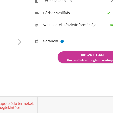
Termékazonosító
2

Házhoz szállítás


Szaküzletek készletinformációja
R


Garancia


BÍRLAK TITEKET!
Hozzáadlak a Google inventory
apcsolódó termékek
egtekintése