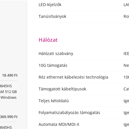
LED-kijelzők
LA
Tanúsítványok
Ro
Hálózat
Hálózati szabvány
IE
10G támogatás
N
18.490 Ft
Réz ethernet kábelezési technológia
10
 8645HS
Támogatott kábeltípusok
Ca
RAM 512 GB
x) Windows
Teljes kétoldalú
Ig
Folyamatszabályozás támogatás
Ig
369.990 Ft
Automata MDI/MDI-X
Ig
 8645HS