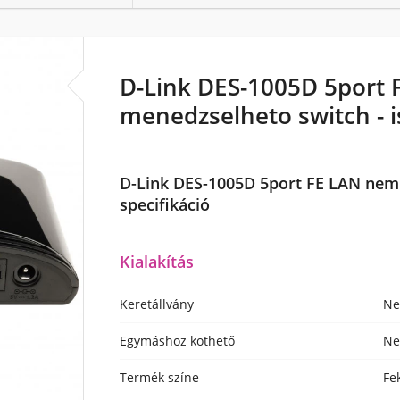
D-Link DES-1005D 5port
menedzselheto switch - 
D-Link DES-1005D 5port FE LAN nem
specifikáció
Kialakítás
Keretállvány
N
Egymáshoz köthető
N
Termék színe
Fe