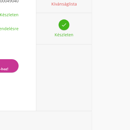
00049040
Kívánságlista
Készleten

endelésre
Készleten
-hoz!