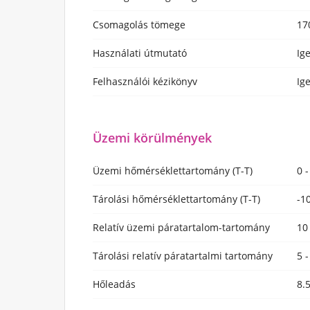
Csomagolás tömege
17
Használati útmutató
Ig
Felhasználói kézikönyv
Ig
Üzemi körülmények
Üzemi hőmérséklettartomány (T-T)
0 
Tárolási hőmérséklettartomány (T-T)
-1
Relatív üzemi páratartalom-tartomány
10
Tárolási relatív páratartalmi tartomány
5 
Hőleadás
8.