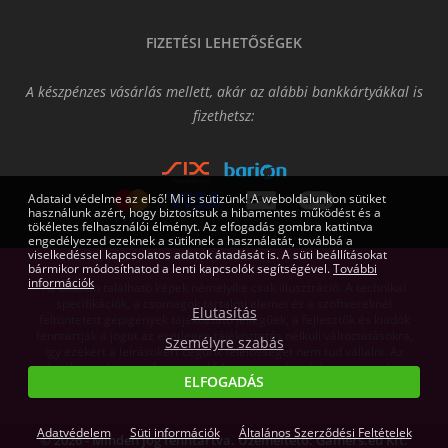
FIZETÉSI LEHETŐSÉGEK
A készpénzes vásárlás mellett, akár az alábbi bankkártyákkal is
fizethetsz:
Adataid védelme az első! Mi is sütizünk! A weboldalunkon sütiket
használunk azért, hogy biztosítsuk a hibamentes működést és a
tökéletes felhasználói élményt. Az elfogadás gombra kattintva
engedélyezed ezeknek a sütiknek a használatát, továbbá a
viselkedéssel kapcsolatos adatok átadását is. A süti beállításokat
bármikor módosíthatod a lenti kapcsolók segítségével.
További
információk
Az oldalon található képek némelyike csak illusztráció. A technikai
specifikációk, a csomagok tartalmi elemei és a szoftvereknél
Elutasítás
feltüntetett gépigények tájékoztató jellegűek, a fejlesztők és kiadók
fenntartják a jogot az esetleges tájékoztatás nélküli változtatásokra,
Személyre szabás
így ezekért a leírásokért cégünk felelősséget nem tud vállalni. Az
árváltoztatás jogát fenntartjuk! Az itt megjelent írásos anyagok a
ELFOGADÁS
Gamers.eu Kft. tulajdonát képezik.
Adatvédelem
Süti információk
Általános Szerződési Feltételek
© 2026 - Minden jog fenntartva. Üzemeltető: Gamers.eu Kft.