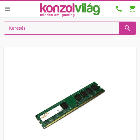



