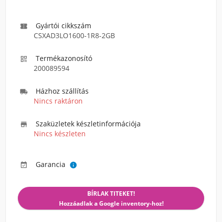
Gyártói cikkszám

CSXAD3LO1600-1R8-2GB
Termékazonosító

200089594
Házhoz szállítás

Nincs raktáron
Szaküzletek készletinformációja

Nincs készleten
Garancia


BÍRLAK TITEKET!
Hozzáadlak a Google inventory-hoz!