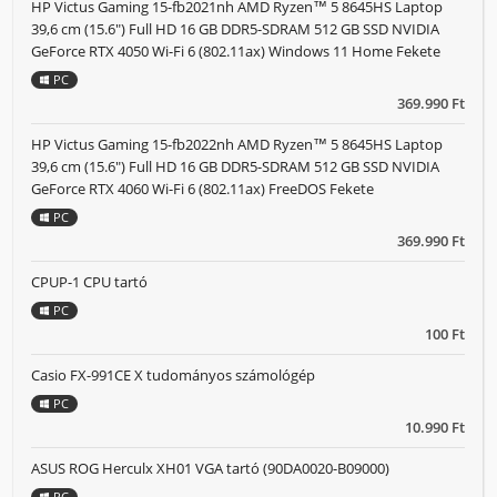
HP Victus Gaming 15-fb2021nh AMD Ryzen™ 5 8645HS Laptop
39,6 cm (15.6") Full HD 16 GB DDR5-SDRAM 512 GB SSD NVIDIA
GeForce RTX 4050 Wi-Fi 6 (802.11ax) Windows 11 Home Fekete
PC
369.990 Ft
HP Victus Gaming 15-fb2022nh AMD Ryzen™ 5 8645HS Laptop
39,6 cm (15.6") Full HD 16 GB DDR5-SDRAM 512 GB SSD NVIDIA
GeForce RTX 4060 Wi-Fi 6 (802.11ax) FreeDOS Fekete
PC
369.990 Ft
CPUP-1 CPU tartó
PC
100 Ft
Casio FX-991CE X tudományos számológép
PC
10.990 Ft
ASUS ROG Herculx XH01 VGA tartó (90DA0020-B09000)
PC