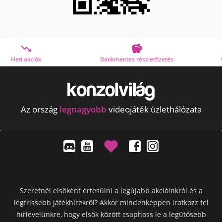


Bankmentes részletfizetés
OTP Online Áruhitel
Az ország
legnagyobb
videojáték üzlethálózata
Szeretnél elsőként értesülni a legújabb akcióinkról és a
legfrissebb játékhírekről? Akkor mindenképpen iratkozz fel
hírlevelünkre, hogy elsők között csaphass le a legütősebb