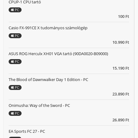
CPUP-1 CPU tartó
PC
100 Ft
Casio FX-991CE X tudományos számológép
PC
10.990 Ft
ASUS ROG Herculx XH01 VGA tartó (90DA0020-B09000)
PC
15.190 Ft
The Blood of Dawnwalker Day 1 Edition - PC
PC
23.890 Ft
Onimusha: Way of the Sword - PC
PC
26.890 Ft
EA Sports FC 27 - PC