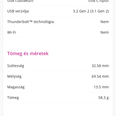
USB csatlakozó
USB C-típus
USB verziója
3.2 Gen 2 (3.1 Gen 2)
Thunderbolt™ technológia
Nem
Wi-Fi
Nem
Tömeg és méretek
Szélesség
32.58 mm
Mélység
69.54 mm
Magasság
13.5 mm
Tömeg
58.3 g