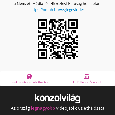
a Nemzeti Média- és Hírközlési Hatóság honlapján:
https://nmhh.hu/veglegestorles


Bankmentes részletfizetés
OTP Online Áruhitel
Az ország
legnagyobb
videojáték üzlethálózata