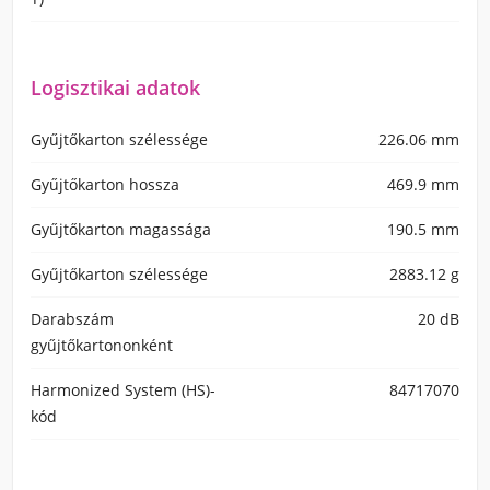
Logisztikai adatok
Gyűjtőkarton szélessége
226.06 mm
Gyűjtőkarton hossza
469.9 mm
Gyűjtőkarton magassága
190.5 mm
Gyűjtőkarton szélessége
2883.12 g
Darabszám
20 dB
gyűjtőkartononként
Harmonized System (HS)-
84717070
kód