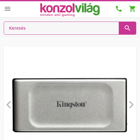





