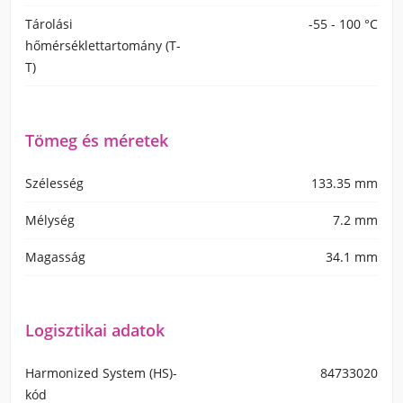
Tárolási
-55 - 100 °C
hőmérséklettartomány (T-
T)
Tömeg és méretek
Szélesség
133.35 mm
Mélység
7.2 mm
Magasság
34.1 mm
Logisztikai adatok
Harmonized System (HS)-
84733020
kód