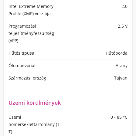
Intel Extreme Memory
2.0
Profile (XMP) verziója
Programozási
2.5 V
teljesítményfeszültség
(VPP)
Hűtés típusa
Hűtőborda
Ólombevonat
Arany
Származási ország
Tajvan
Üzemi körülmények
Üzemi
0 - 85 °C
hőmérséklettartomány (T-
T)