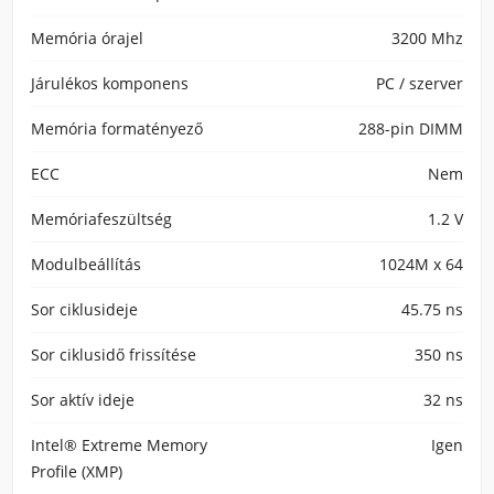
Memória órajel
3200 Mhz
Járulékos komponens
PC / szerver
Memória formatényező
288-pin DIMM
ECC
Nem
Memóriafeszültség
1.2 V
Modulbeállítás
1024M x 64
Sor ciklusideje
45.75 ns
Sor ciklusidő frissítése
350 ns
Sor aktív ideje
32 ns
Intel® Extreme Memory
Igen
Profile (XMP)