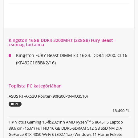
Kingston 16GB DDR4 3200MHz (2x8GB) Fury Beast -
csomag tartalma
Kingston FURY Beast DIMM kit 16GB, DDR4-3200, CL16
(KF432C16BBK2/16)
Toplista PC kategóriában
ASUS RT-AX53U Router (90IG06P0-MO3510)
PC
18.490 Ft
HP Victus Gaming 15-fb2021nh AMD Ryzen™ 5 8645HS Laptop
39,6 cm (15.6") Full HD 16 GB DDR5-SDRAM 512 GB SSD NVIDIA
GeForce RTX 4050 Wi-Fi 6 (802.11ax) Windows 11 Home Fekete