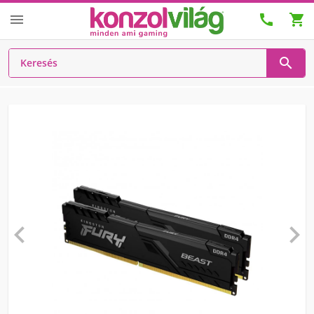





