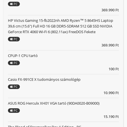
PC
369.990 Ft
HP Victus Gaming 15-fb2022nh AMD Ryzen™ 5 8645HS Laptop
39,6 cm (15.6") Full HD 16 GB DDR5-SDRAM 512 GB SSD NVIDIA
GeForce RTX 4060 Wi-Fi 6 (802.11ax) FreeDOS Fekete
PC
369.990 Ft
CPUP-1 CPU tartó
PC
100 Ft
Casio FX-991CE X tudományos számológép
PC
10.990 Ft
ASUS ROG Herculx XH01 VGA tartó (90DA0020-B09000)
PC
15.190 Ft