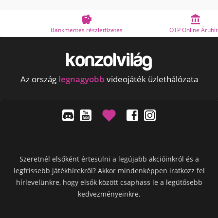


Bankmentes részletfizetés
OTP Online Áruhitel
Az ország
legnagyobb
videojáték üzlethálózata
Szeretnél elsőként értesülni a legújabb akcióinkról és a
legfrissebb játékhírekről? Akkor mindenképpen iratkozz fel
hírlevelünkre, hogy elsők között csaphass le a legütősebb
kedvezményeinkre.