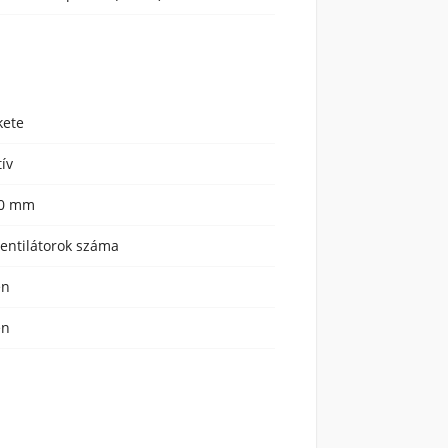
kete
tív
0 mm
ventilátorok száma
en
en