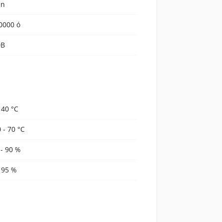
en
0000 ó
DB
- 40 °C
0 - 70 °C
 - 90 %
- 95 %