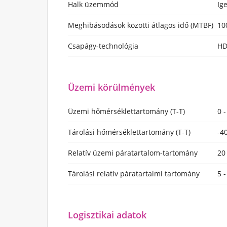
Halk üzemmód
Ig
Meghibásodások közötti átlagos idő (MTBF)
10
Csapágy-technológia
H
Üzemi körülmények
Üzemi hőmérséklettartomány (T-T)
0 
Tárolási hőmérséklettartomány (T-T)
-4
Relatív üzemi páratartalom-tartomány
20
Tárolási relatív páratartalmi tartomány
5 
Logisztikai adatok