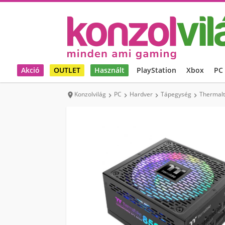
Akció
OUTLET
Használt
PlayStation
Xbox
PC
Konzolvilág
PC
Hardver
Tápegység
Thermalt




