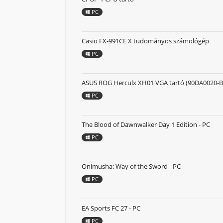
PC
Casio FX-991CE X tudományos számológép
PC
ASUS ROG Herculx XH01 VGA tartó (90DA0020-B
PC
The Blood of Dawnwalker Day 1 Edition - PC
PC
Onimusha: Way of the Sword - PC
PC
EA Sports FC 27 - PC
PC