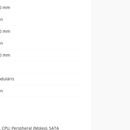
0 mm
en
0 mm
en
0 mm
duláris
en
, CPU, Peripheral (Molex), SATA