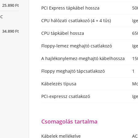
25.890 Ft
PCI Express tápkábel hossza
50
PC
CPU hálózati csatlakozó (4 + 4 tűs)
Ig
34.890 Ft
CPU tápkábel hossza
65
Floppy-lemez meghajtó csatlakozó
Ig
A hajlékonylemez-meghajtó kábelhossza
15
Floppy meghajtó tápcsatlakozó
1
Kábelezés típusa
Mo
PCI-expressz csatlakozó
Ig
Csomagolás tartalma
Kábelek mellékelve
AC