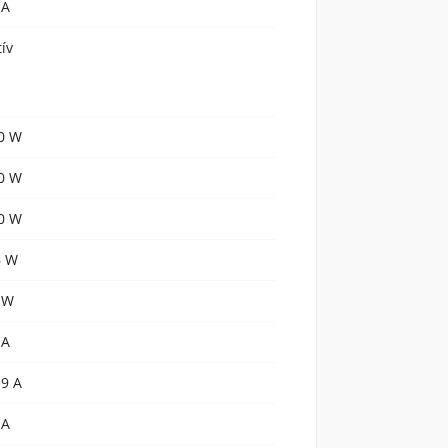
 A
tív
0 W
0 W
0 W
6 W
 W
 A
.9 A
 A