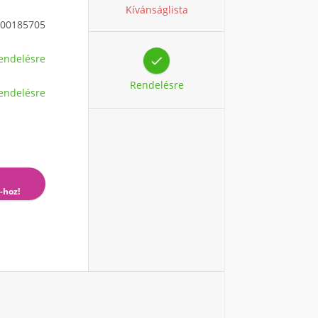
Kívánságlista
00185705
endelésre

Rendelésre
endelésre
-hoz!