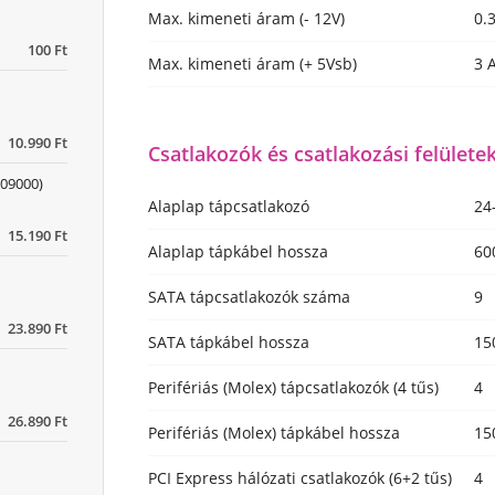
Max. kimeneti áram (- 12V)
0.
100 Ft
Max. kimeneti áram (+ 5Vsb)
3 
10.990 Ft
Csatlakozók és csatlakozási felülete
09000)
Alaplap tápcsatlakozó
24
15.190 Ft
Alaplap tápkábel hossza
60
SATA tápcsatlakozók száma
9
23.890 Ft
SATA tápkábel hossza
15
Perifériás (Molex) tápcsatlakozók (4 tűs)
4
26.890 Ft
Perifériás (Molex) tápkábel hossza
15
PCI Express hálózati csatlakozók (6+2 tűs)
4