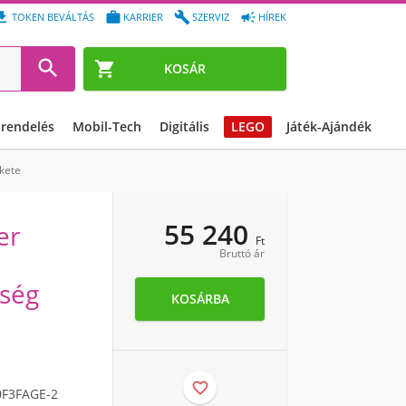




TOKEN BEVÁLTÁS
KARRIER
SZERVIZ
HÍREK


KOSÁR
őrendelés
Mobil-Tech
Digitális
LEGO
Játék-Ajándék
kete
55 240
er
Ft
Bruttó ár
ység
KOSÁRBA

0F3FAGE-2