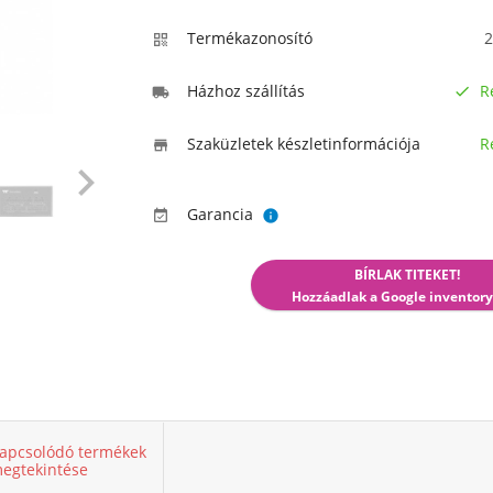
Termékazonosító
2

Házhoz szállítás
R


Szaküzletek készletinformációja
R


Garancia


BÍRLAK TITEKET!
Hozzáadlak a Google inventory
apcsolódó termékek
egtekintése