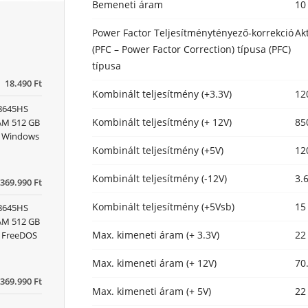
Bemeneti áram
10
Power Factor Teljesítménytényező-korrekció
Ak
(PFC – Power Factor Correction) típusa (PFC)
típusa
18.490 Ft
Kombinált teljesítmény (+3.3V)
12
 8645HS
Kombinált teljesítmény (+ 12V)
85
RAM 512 GB
x) Windows
Kombinált teljesítmény (+5V)
12
Kombinált teljesítmény (-12V)
3.
369.990 Ft
Kombinált teljesítmény (+5Vsb)
15
 8645HS
RAM 512 GB
Max. kimeneti áram (+ 3.3V)
22
) FreeDOS
Max. kimeneti áram (+ 12V)
70
369.990 Ft
Max. kimeneti áram (+ 5V)
22