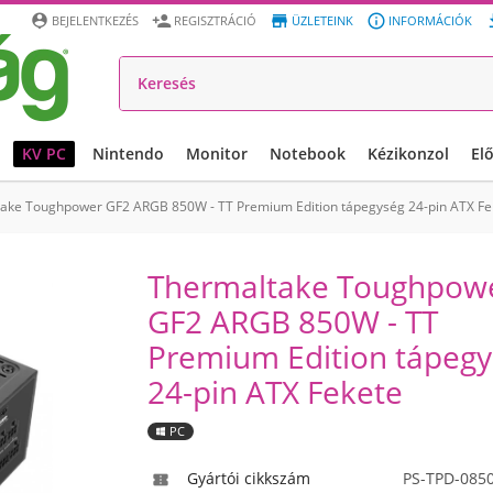




BEJELENTKEZÉS
REGISZTRÁCIÓ
ÜZLETEINK
INFORMÁCIÓK
KV PC
Nintendo
Monitor
Notebook
Kézikonzol
El
ake Toughpower GF2 ARGB 850W - TT Premium Edition tápegység 24-pin ATX Fe
Thermaltake Toughpow
GF2 ARGB 850W - TT
Premium Edition tápeg
24-pin ATX Fekete
PC
Gyártói cikkszám
PS-TPD-085
