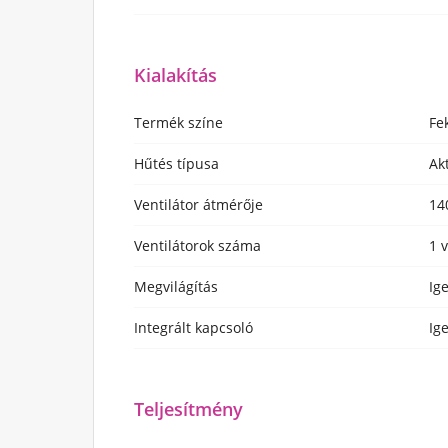
Kialakítás
Termék színe
Fe
Hűtés típusa
Ak
Ventilátor átmérője
14
Ventilátorok száma
1 
Megvilágítás
Ig
Integrált kapcsoló
Ig
Teljesítmény