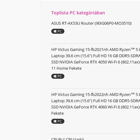
Toplista PC kategóriában
ASUS RT-AX53U Router (90IG06P0-MO3510)
PC
HP Victus Gaming 15-fb2021nh AMD Ryzen™ 5
Laptop 39,6 cm (15.6") Full HD 16 GB DDR5-SD
SSD NVIDIA GeForce RTX 4050 Wi-Fi 6 (802.11a
11 Home Fekete
PC
HP Victus Gaming 15-fb2022nh AMD Ryzen™ 5
Laptop 39,6 cm (15.6") Full HD 16 GB DDR5-SD
SSD NVIDIA GeForce RTX 4060 Wi-Fi 6 (802.11ax
Fekete
PC
CPUP-1 CPU tartó