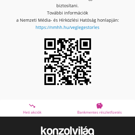
biztosítani.
További információk
a Nemzeti Média- és Hírközlési Hatóság honlapján:
https://nmhh.hu/veglegestorles


Bankmentes részletfizetés
OTP Online Áruhitel