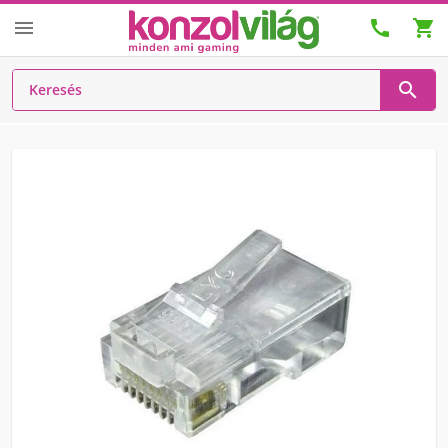



