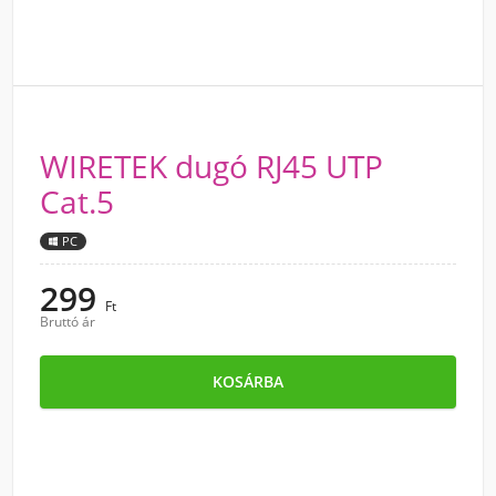
WIRETEK dugó RJ45 UTP
Cat.5
PC
299
Ft
Bruttó ár
KOSÁRBA