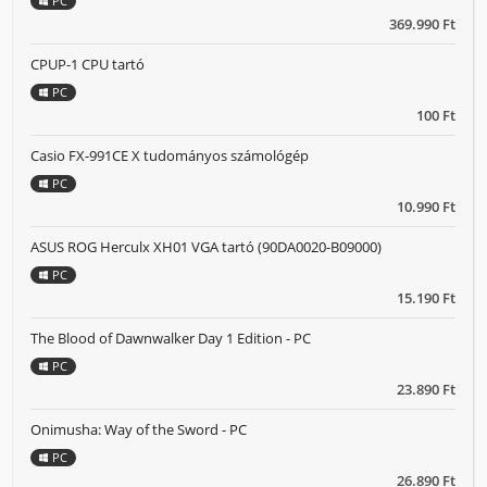
PC
369.990 Ft
CPUP-1 CPU tartó
PC
100 Ft
Casio FX-991CE X tudományos számológép
PC
10.990 Ft
ASUS ROG Herculx XH01 VGA tartó (90DA0020-B09000)
PC
15.190 Ft
The Blood of Dawnwalker Day 1 Edition - PC
PC
23.890 Ft
Onimusha: Way of the Sword - PC
PC
26.890 Ft