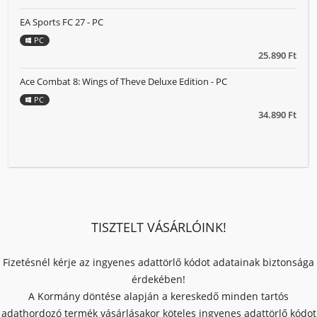
EA Sports FC 27 - PC
PC
25.890 Ft
Ace Combat 8: Wings of Theve Deluxe Edition - PC
PC
34.890 Ft
TISZTELT VÁSÁRLÓINK!
Fizetésnél kérje az ingyenes adattörlő kódot adatainak biztonsága
érdekében!
A Kormány döntése alapján a kereskedő minden tartós
adathordozó termék vásárlásakor köteles ingyenes adattörlő kódot