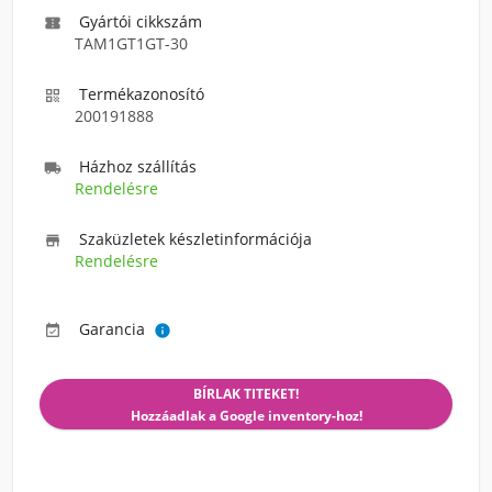
Gyártói cikkszám

TAM1GT1GT-30
Termékazonosító

200191888
Házhoz szállítás

Rendelésre
Szaküzletek készletinformációja

Rendelésre
Garancia


BÍRLAK TITEKET!
Hozzáadlak a Google inventory-hoz!