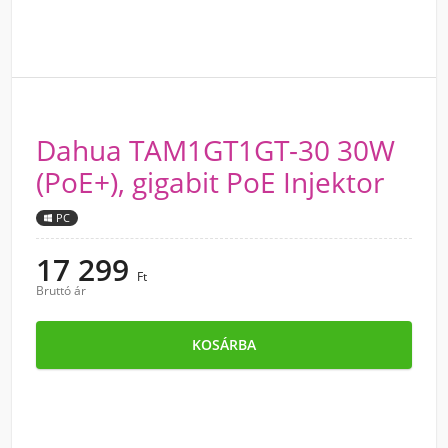
Dahua TAM1GT1GT-30 30W
(PoE+), gigabit PoE Injektor
PC
17 299
Ft
Bruttó ár
KOSÁRBA