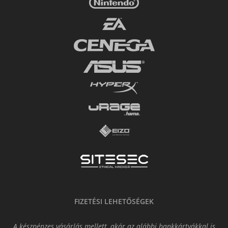
FIZETÉSI LEHETŐSÉGEK
A készpénzes vásárlás mellett, akár az alábbi bankkártyákkal is