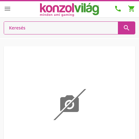



