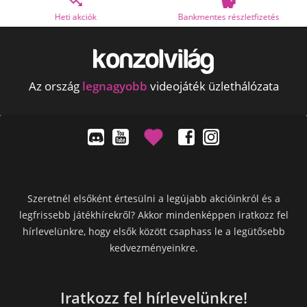


Bankmentes részletfizetés
OTP Online Áruhitel
Az ország
legnagyobb
videojáték üzlethálózata
Szeretnél elsőként értesülni a legújabb akcióinkról és a
legfrissebb játékhírekről? Akkor mindenképpen iratkozz fel
hírlevelünkre, hogy elsők között csaphass le a legütősebb
kedvezményeinkre.
Iratkozz fel hírlevelünkre!