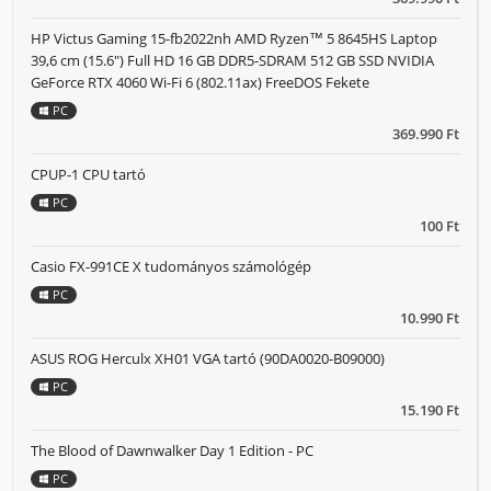
HP Victus Gaming 15-fb2022nh AMD Ryzen™ 5 8645HS Laptop
39,6 cm (15.6") Full HD 16 GB DDR5-SDRAM 512 GB SSD NVIDIA
GeForce RTX 4060 Wi-Fi 6 (802.11ax) FreeDOS Fekete
PC
369.990 Ft
CPUP-1 CPU tartó
PC
100 Ft
Casio FX-991CE X tudományos számológép
PC
10.990 Ft
ASUS ROG Herculx XH01 VGA tartó (90DA0020-B09000)
PC
15.190 Ft
The Blood of Dawnwalker Day 1 Edition - PC
PC