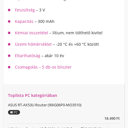
Feszültség
– 3 V
Kapacitás
– 300 mAh
Kémiai összetétel
– lítium, nem tölthető kivitel
Üzemi hőmérséklet
– -20 °C és +60 °C között
Eltarthatóság
– akár 10 év
Csomagolás – 5 db-os bliszter
Toplista PC kategóriában
ASUS RT-AX53U Router (90IG06P0-MO3510)
PC
18.490 Ft