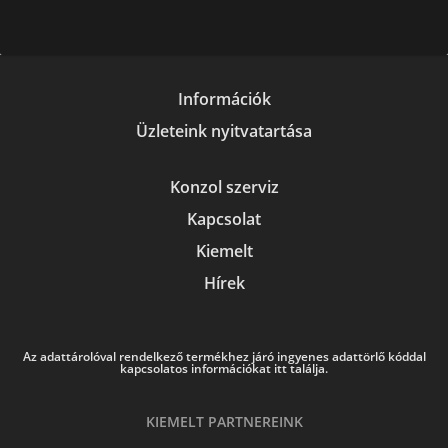
Információk
Üzleteink nyitvatartása
Konzol szerviz
Kapcsolat
Kiemelt
Hírek
Az adattárolóval rendelkező termékhez járó ingyenes adattörlő kóddal
kapcsolatos információkat itt találja.
KIEMELT PARTNEREINK