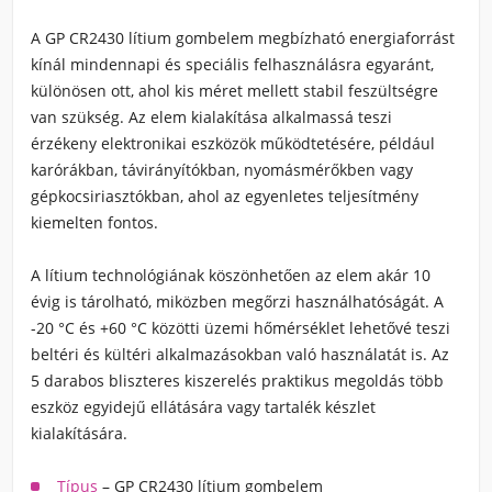
A GP CR2430 lítium gombelem megbízható energiaforrást
kínál mindennapi és speciális felhasználásra egyaránt,
különösen ott, ahol kis méret mellett stabil feszültségre
van szükség. Az elem kialakítása alkalmassá teszi
érzékeny elektronikai eszközök működtetésére, például
karórákban, távirányítókban, nyomásmérőkben vagy
gépkocsiriasztókban, ahol az egyenletes teljesítmény
kiemelten fontos.
A lítium technológiának köszönhetően az elem akár 10
évig is tárolható, miközben megőrzi használhatóságát. A
-20 °C és +60 °C közötti üzemi hőmérséklet lehetővé teszi
beltéri és kültéri alkalmazásokban való használatát is. Az
5 darabos bliszteres kiszerelés praktikus megoldás több
eszköz egyidejű ellátására vagy tartalék készlet
kialakítására.
Típus
– GP CR2430 lítium gombelem