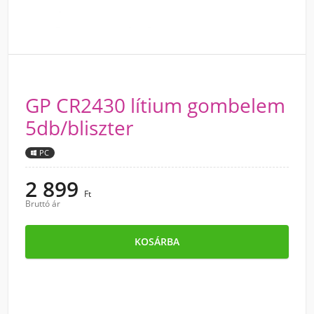
GP CR2430 lítium gombelem
5db/bliszter
PC
2 899
Ft
Bruttó ár
KOSÁRBA