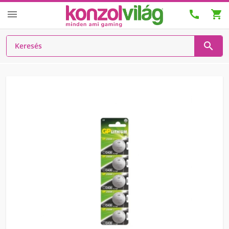



