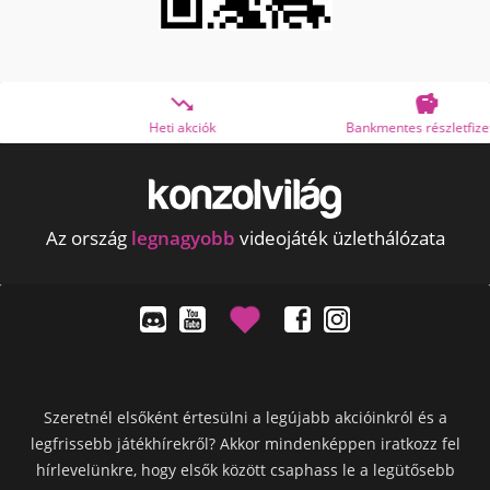


Heti akciók
Bankmentes részletfizetés
Az ország
legnagyobb
videojáték üzlethálózata
Szeretnél elsőként értesülni a legújabb akcióinkról és a
legfrissebb játékhírekről? Akkor mindenképpen iratkozz fel
hírlevelünkre, hogy elsők között csaphass le a legütősebb