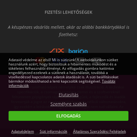
FIZETÉSI LEHETŐSÉGEK
A készpénzes vásárlás mellett, akár az alábbi bankkártyákkal is
fizethetsz:
Adataid védelme az első! Mi is sütizünk! A weboldalunkon sütiket
használunk azért, hogy biztosítsuk a hibamentes működést és a
tökéletes felhasználói élményt. Az elfogadás gombra kattintva
engedélyezed ezeknek a sütiknek a használatát, továbbá a
viselkedéssel kapcsolatos adatok átadását is. A süti beállításokat
bármikor módosíthatod a lenti kapcsolók segítségével.
További
információk
Az oldalon található képek némelyike csak illusztráció. A technikai
specifikációk, a csomagok tartalmi elemei és a szoftvereknél
Elutasítás
feltüntetett gépigények tájékoztató jellegűek, a fejlesztők és kiadók
fenntartják a jogot az esetleges tájékoztatás nélküli változtatásokra,
Személyre szabás
így ezekért a leírásokért cégünk felelősséget nem tud vállalni. Az
árváltoztatás jogát fenntartjuk! Az itt megjelent írásos anyagok a
ELFOGADÁS
Gamers.eu Kft. tulajdonát képezik.
Adatvédelem
Süti információk
Általános Szerződési Feltételek
© 2026 - Minden jog fenntartva. Üzemeltető: Gamers.eu Kft.