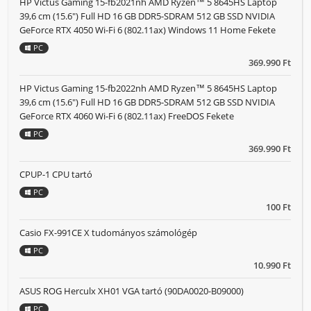
HP Victus Gaming 15-fb2021nh AMD Ryzen™ 5 8645HS Laptop
39,6 cm (15.6") Full HD 16 GB DDR5-SDRAM 512 GB SSD NVIDIA
GeForce RTX 4050 Wi-Fi 6 (802.11ax) Windows 11 Home Fekete
PC
369.990 Ft
HP Victus Gaming 15-fb2022nh AMD Ryzen™ 5 8645HS Laptop
39,6 cm (15.6") Full HD 16 GB DDR5-SDRAM 512 GB SSD NVIDIA
GeForce RTX 4060 Wi-Fi 6 (802.11ax) FreeDOS Fekete
PC
369.990 Ft
CPUP-1 CPU tartó
PC
100 Ft
Casio FX-991CE X tudományos számológép
PC
10.990 Ft
ASUS ROG Herculx XH01 VGA tartó (90DA0020-B09000)
PC