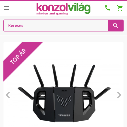




TOP ÁR

