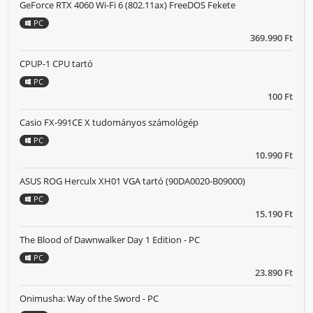
GeForce RTX 4060 Wi-Fi 6 (802.11ax) FreeDOS Fekete
PC
369.990 Ft
CPUP-1 CPU tartó
PC
100 Ft
Casio FX-991CE X tudományos számológép
PC
10.990 Ft
ASUS ROG Herculx XH01 VGA tartó (90DA0020-B09000)
PC
15.190 Ft
The Blood of Dawnwalker Day 1 Edition - PC
PC
23.890 Ft
Onimusha: Way of the Sword - PC