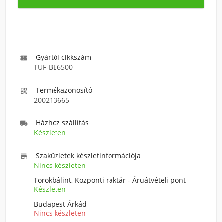
Gyártói cikkszám

TUF-BE6500
Termékazonosító

200213665
Házhoz szállítás

Készleten
Szaküzletek készletinformációja

Nincs készleten
Törökbálint, Központi raktár - Áruátvételi pont
Készleten
Budapest Árkád
Nincs készleten