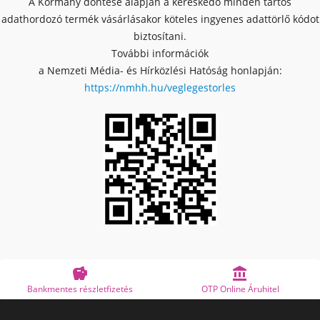
A Kormány döntése alapján a kereskedő minden tartós
adathordozó termék vásárlásakor köteles ingyenes adattörlő kódot
biztosítani.
További információk
a Nemzeti Média- és Hírközlési Hatóság honlapján:
https://nmhh.hu/veglegestorles


Bankmentes részletfizetés
OTP Online Áruhitel