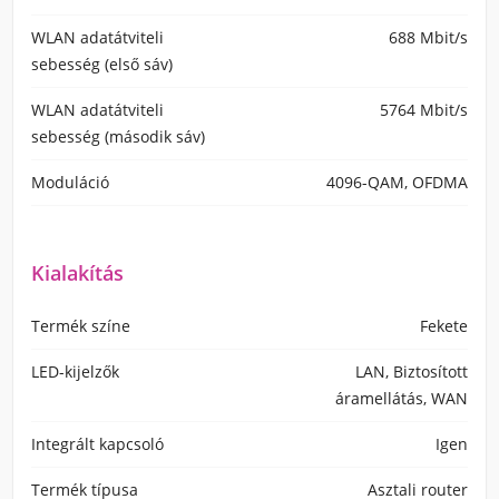
WLAN adatátviteli
688 Mbit/s
sebesség (első sáv)
WLAN adatátviteli
5764 Mbit/s
sebesség (második sáv)
Moduláció
4096-QAM, OFDMA
Kialakítás
Termék színe
Fekete
LED-kijelzők
LAN, Biztosított
áramellátás, WAN
Integrált kapcsoló
Igen
Termék típusa
Asztali router