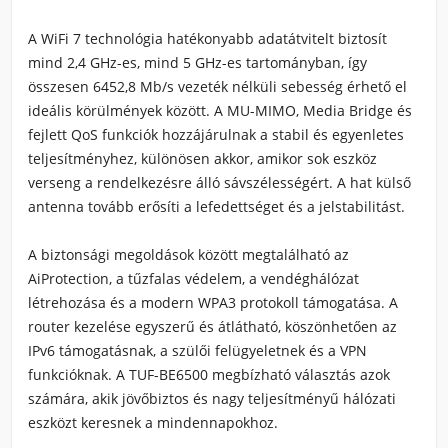
A WiFi 7 technológia hatékonyabb adatátvitelt biztosít
mind 2,4 GHz-es, mind 5 GHz-es tartományban, így
összesen 6452,8 Mb/s vezeték nélküli sebesség érhető el
ideális körülmények között. A MU-MIMO, Media Bridge és
fejlett QoS funkciók hozzájárulnak a stabil és egyenletes
teljesítményhez, különösen akkor, amikor sok eszköz
verseng a rendelkezésre álló sávszélességért. A hat külső
antenna tovább erősíti a lefedettséget és a jelstabilitást.
A biztonsági megoldások között megtalálható az
AiProtection, a tűzfalas védelem, a vendéghálózat
létrehozása és a modern WPA3 protokoll támogatása. A
router kezelése egyszerű és átlátható, köszönhetően az
IPv6 támogatásnak, a szülői felügyeletnek és a VPN
funkcióknak. A TUF-BE6500 megbízható választás azok
számára, akik jövőbiztos és nagy teljesítményű hálózati
eszközt keresnek a mindennapokhoz.