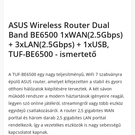
ASUS Wireless Router Dual
Band BE6500 1xWAN(2.5Gbps)
+ 3xLAN(2.5Gbps) + 1xUSB,
TUF-BE6500 - ismertető
A TUF-BE6500 egy nagy teljesítményű, WiFi 7 szabványra
épülő ASUS router, amelyet kifejezetten a stabil és gyors
otthoni hálózatok kiépítésére terveztek. A két sávon
működő rendszer a modern háztartások igényeire reagál,
legyen szó online játékról, streamingről vagy több eszköz
egyidejű csatlakozásáról. A router 2,5 gigabites WAN
porttal és három darab 2,5 gigabites LAN porttal
rendelkezik, így a vezetékes eszközök is nagy sebességű
kapcsolatot kapnak.