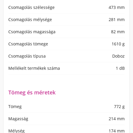
Csomagolás szélessége
473 mm
Csomagolás mélysége
281 mm
Csomagolás magassága
82 mm
Csomagolás tömege
1610 g
Csomagolás típusa
Doboz
Mellékelt termékek száma
1 dB
Tömeg és méretek
Tömeg
772 g
Magasság
214 mm
Mélység
174 mm