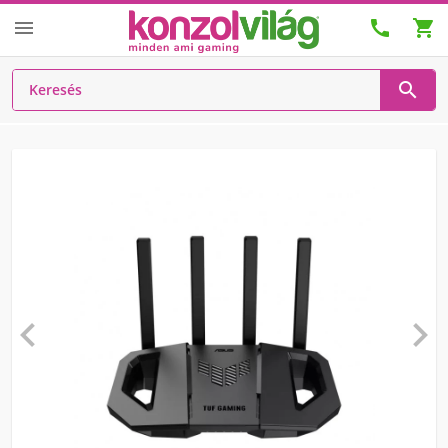





