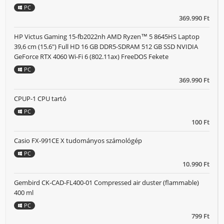
PC
369.990 Ft
HP Victus Gaming 15-fb2022nh AMD Ryzen™ 5 8645HS Laptop
39,6 cm (15.6") Full HD 16 GB DDR5-SDRAM 512 GB SSD NVIDIA
GeForce RTX 4060 Wi-Fi 6 (802.11ax) FreeDOS Fekete
PC
369.990 Ft
CPUP-1 CPU tartó
PC
100 Ft
Casio FX-991CE X tudományos számológép
PC
10.990 Ft
Gembird CK-CAD-FL400-01 Compressed air duster (flammable)
400 ml
PC
799 Ft