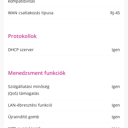
kompatibilitás
WAN csatlakozás típusa
RJ-45
Protokollok
DHCP szerver
Igen
Menedzsment funkciók
Szolgáltatási minőség
Igen
(QoS) támogatás
LAN-ébresztési funkció
Igen
Újraindító gomb
Igen