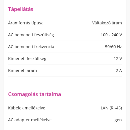
Tápellátás
Áramforrás típusa
Váltakozó áram
AC bemeneti feszültség
100 - 240 V
AC bemeneti frekvencia
50/60 Hz
Kimeneti feszültség
12 V
Kimeneti áram
2 A
Csomagolás tartalma
Kábelek mellékelve
LAN (RJ-45)
AC adapter mellékelve
Igen