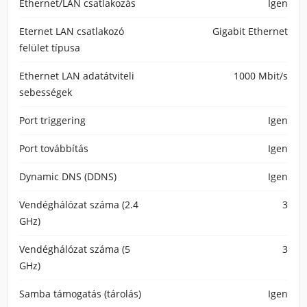
Ethernet/LAN csatlakozás
Igen
Eternet LAN csatlakozó
Gigabit Ethernet
felület típusa
Ethernet LAN adatátviteli
1000 Mbit/s
sebességek
Port triggering
Igen
Port továbbítás
Igen
Dynamic DNS (DDNS)
Igen
Vendéghálózat száma (2.4
3
GHz)
Vendéghálózat száma (5
3
GHz)
Samba támogatás (tárolás)
Igen