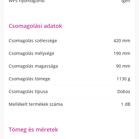
WPS nyomógomb
Igen
Csomagolási adatok
Csomagolás szélessége
420 mm
Csomagolás mélysége
190 mm
Csomagolás magassága
90 mm
Csomagolás tömege
1130 g
Csomagolás típusa
Doboz
Mellékelt termékek száma
1 dB
Tömeg és méretek