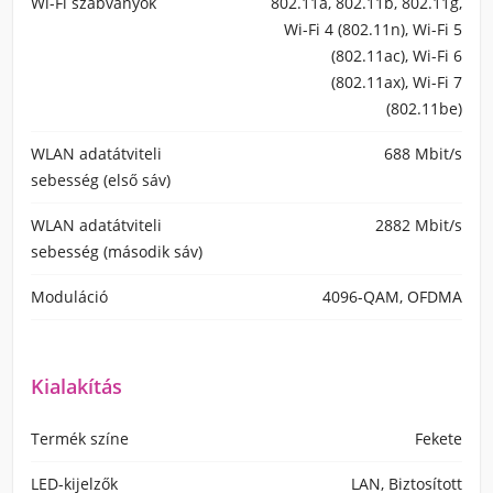
Wi-Fi szabványok
802.11a, 802.11b, 802.11g,
Wi-Fi 4 (802.11n), Wi-Fi 5
(802.11ac), Wi-Fi 6
(802.11ax), Wi-Fi 7
(802.11be)
WLAN adatátviteli
688 Mbit/s
sebesség (első sáv)
WLAN adatátviteli
2882 Mbit/s
sebesség (második sáv)
Moduláció
4096-QAM, OFDMA
Kialakítás
Termék színe
Fekete
LED-kijelzők
LAN, Biztosított