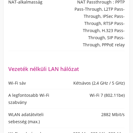
NAT-alkalmasság
NAT Passthrough : PPTP
Pass-Through, L2TP Pass-
Through, IPSec Pass-
Through, RTSP Pass-
Through, H.323 Pass-
Through, SIP Pass-
Through, PPPoE relay
Vezeték nélküli LAN hálózat
Wi-Fi sáv
Kétsávos (2,4 GHz / 5 GHz)
A legfontosabb Wi-Fi
Wi-Fi 7 (802.11be)
szabvány
WLAN adatátviteli
2882 Mbit/s
sebesség (max.)