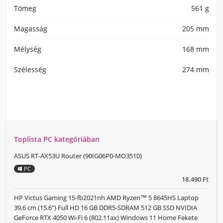
Tömeg
561 g
Magasság
205 mm
Mélység
168 mm
Szélesség
274 mm
Toplista PC kategóriában
ASUS RT-AX53U Router (90IG06P0-MO3510)
PC
18.490 Ft
HP Victus Gaming 15-fb2021nh AMD Ryzen™ 5 8645HS Laptop
39,6 cm (15.6") Full HD 16 GB DDR5-SDRAM 512 GB SSD NVIDIA
GeForce RTX 4050 Wi-Fi 6 (802.11ax) Windows 11 Home Fekete