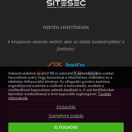
FIZETÉSI LEHETŐSÉGEK
A készpénzes vásárlás mellett, akár az alábbi bankkártyákkal is
fizethetsz:
Adataid védelme az első! Mi is sütizünk! A weboldalunkon sütiket
használunk azért, hogy biztosítsuk a hibamentes működést és a
tökéletes felhasználói élményt. Az elfogadás gombra kattintva
engedélyezed ezeknek a sütiknek a használatát, továbbá a
viselkedéssel kapcsolatos adatok átadását is. A süti beállításokat
bármikor módosíthatod a lenti kapcsolók segítségével.
További
információk
Az oldalon található képek némelyike csak illusztráció. A technikai
specifikációk, a csomagok tartalmi elemei és a szoftvereknél
Elutasítás
feltüntetett gépigények tájékoztató jellegűek, a fejlesztők és kiadók
fenntartják a jogot az esetleges tájékoztatás nélküli változtatásokra,
Személyre szabás
így ezekért a leírásokért cégünk felelősséget nem tud vállalni. Az
árváltoztatás jogát fenntartjuk! Az itt megjelent írásos anyagok a
ELFOGADÁS
Gamers.eu Kft. tulajdonát képezik.