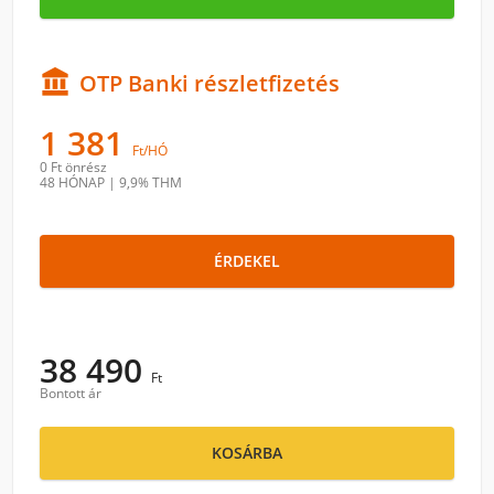

OTP Banki részletfizetés
1 381
Ft/HÓ
0 Ft
önrész
48 HÓNAP
|
9,9% THM
ÉRDEKEL
38 490
Ft
Bontott ár
KOSÁRBA