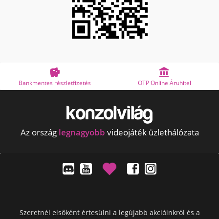


etés
OTP Online Áruhitel
Megbízható bolt
Az ország
legnagyobb
videojáték üzlethálózata
Szeretnél elsőként értesülni a legújabb akcióinkról és a