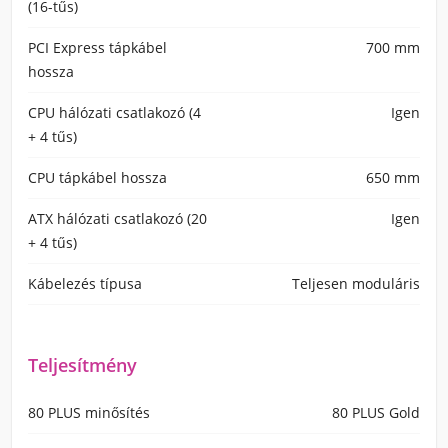
(16-tűs)
PCI Express tápkábel
700 mm
hossza
CPU hálózati csatlakozó (4
Igen
+ 4 tűs)
CPU tápkábel hossza
650 mm
ATX hálózati csatlakozó (20
Igen
+ 4 tűs)
Kábelezés típusa
Teljesen moduláris
Teljesítmény
80 PLUS minősítés
80 PLUS Gold