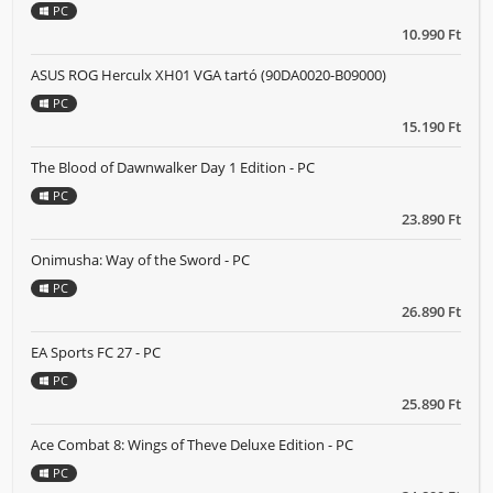
PC
10.990 Ft
ASUS ROG Herculx XH01 VGA tartó (90DA0020-B09000)
PC
15.190 Ft
The Blood of Dawnwalker Day 1 Edition - PC
PC
23.890 Ft
Onimusha: Way of the Sword - PC
PC
26.890 Ft
EA Sports FC 27 - PC
PC
25.890 Ft
Ace Combat 8: Wings of Theve Deluxe Edition - PC
PC