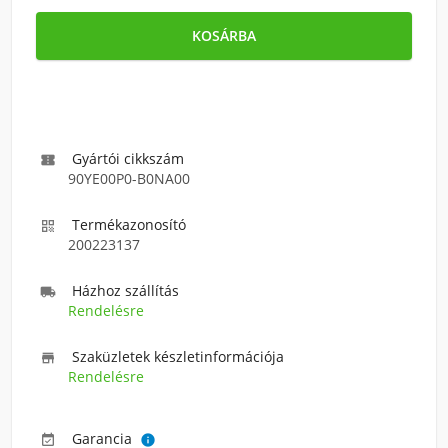
KOSÁRBA
Gyártói cikkszám

90YE00P0-B0NA00
Termékazonosító

200223137
Házhoz szállítás

Rendelésre
Szaküzletek készletinformációja

Rendelésre
Garancia

