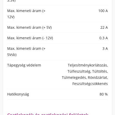
3.3V)
Max. kimeneti áram (+
100 A
12V)
Max. kimeneti áram (+ 5V)
22 A
Max. kimeneti áram (- 12V)
0.3 A
Max. kimeneti áram (+
3 A
5Vsb)
Tápegység védelem
Teljesítménykorlátozás,
Túlfeszültség, Túltöltés,
Túlmelegedés, Rövidzárlat,
Feszültségcsökkenés
Hatékonyság
80 %