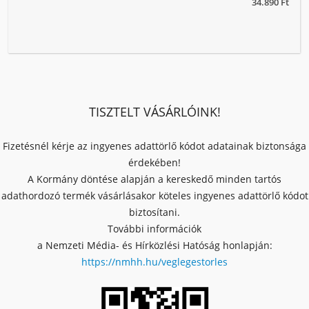
34.890 Ft
TISZTELT VÁSÁRLÓINK!
Fizetésnél kérje az ingyenes adattörlő kódot adatainak biztonsága
érdekében!
A Kormány döntése alapján a kereskedő minden tartós
adathordozó termék vásárlásakor köteles ingyenes adattörlő kódot
biztosítani.
További információk
a Nemzeti Média- és Hírközlési Hatóság honlapján:
https://nmhh.hu/veglegestorles