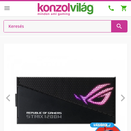





