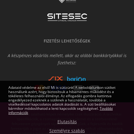
FIZETÉSI LEHETŐSÉGEK
A készpénzes vásárlás mellett, akár az alábbi bankkártyákkal is
fizethetsz:
Adataid védelme az első! Mi is sütizünk! A weboldalunkon sütiket
használunk azért, hogy biztosítsuk a hibamentes működést és a
tökéletes felhasználói élményt. Az elfogadás gombra kattintva
engedélyezed ezeknek a sütiknek a használatát, továbbá a
viselkedéssel kapcsolatos adatok átadását is. A süti beállításokat
bármikor módosíthatod a lenti kapcsolók segítségével.
További
információk
Az oldalon található képek némelyike csak illusztráció. A technikai
specifikációk, a csomagok tartalmi elemei és a szoftvereknél
Elutasítás
feltüntetett gépigények tájékoztató jellegűek, a fejlesztők és kiadók
fenntartják a jogot az esetleges tájékoztatás nélküli változtatásokra,
Személyre szabás
így ezekért a leírásokért cégünk felelősséget nem tud vállalni. Az