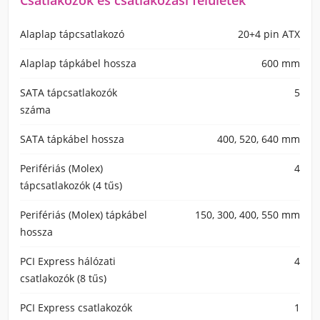
Csatlakozók és csatlakozási felületek
Alaplap tápcsatlakozó
20+4 pin ATX
Alaplap tápkábel hossza
600 mm
SATA tápcsatlakozók
5
száma
SATA tápkábel hossza
400, 520, 640 mm
Perifériás (Molex)
4
tápcsatlakozók (4 tűs)
Perifériás (Molex) tápkábel
150, 300, 400, 550 mm
hossza
PCI Express hálózati
4
csatlakozók (8 tűs)
PCI Express csatlakozók
1