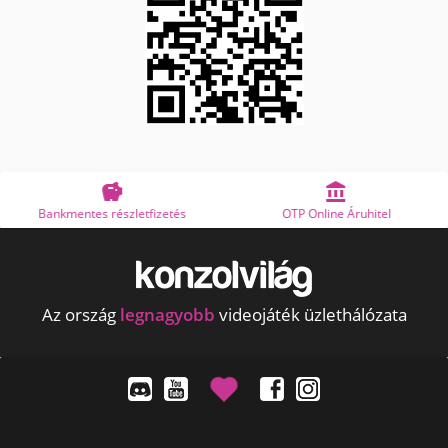


Bankmentes részletfizetés
OTP Online Áruhitel
Az ország
legnagyobb
videojáték üzlethálózata