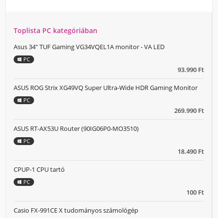
Toplista PC kategóriában
Asus 34" TUF Gaming VG34VQEL1A monitor - VA LED
PC
93.990 Ft
ASUS ROG Strix XG49VQ Super Ultra-Wide HDR Gaming Monitor
PC
269.990 Ft
ASUS RT-AX53U Router (90IG06P0-MO3510)
PC
18.490 Ft
CPUP-1 CPU tartó
PC
100 Ft
Casio FX-991CE X tudományos számológép