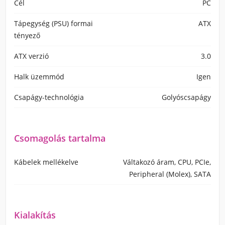
Cél
PC
Tápegység (PSU) formai
ATX
tényező
ATX verzió
3.0
Halk üzemmód
Igen
Csapágy-technológia
Golyóscsapágy
Csomagolás tartalma
Kábelek mellékelve
Váltakozó áram, CPU, PCIe,
Peripheral (Molex), SATA
Kialakítás