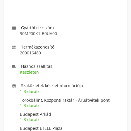
Gyártói cikkszám

90MP00K1-B0UA00
Termékazonosító

200016480
Házhoz szállítás

Készleten
Szaküzletek készletinformációja

1-3 darab
Törökbálint, Központi raktár - Áruátvételi pont
1-3 darab
Budapest Árkád
1-3 darab
Budapest ETELE Plaza