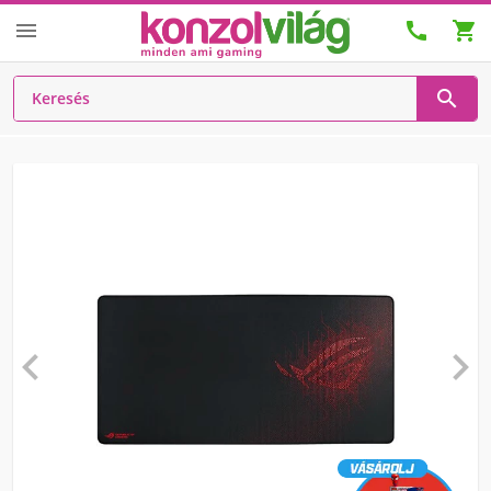





