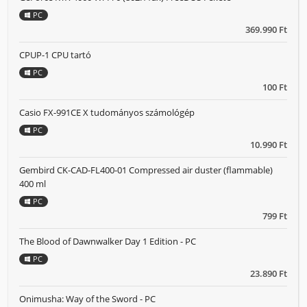
PC
369.990 Ft
CPUP-1 CPU tartó
PC
100 Ft
Casio FX-991CE X tudományos számológép
PC
10.990 Ft
Gembird CK-CAD-FL400-01 Compressed air duster (flammable)
400 ml
PC
799 Ft
The Blood of Dawnwalker Day 1 Edition - PC
PC
23.890 Ft
Onimusha: Way of the Sword - PC