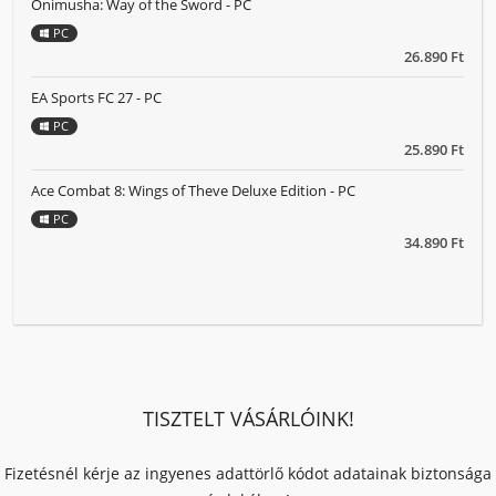
Onimusha: Way of the Sword - PC
PC
26.890 Ft
EA Sports FC 27 - PC
PC
25.890 Ft
Ace Combat 8: Wings of Theve Deluxe Edition - PC
PC
34.890 Ft
TISZTELT VÁSÁRLÓINK!
Fizetésnél kérje az ingyenes adattörlő kódot adatainak biztonsága