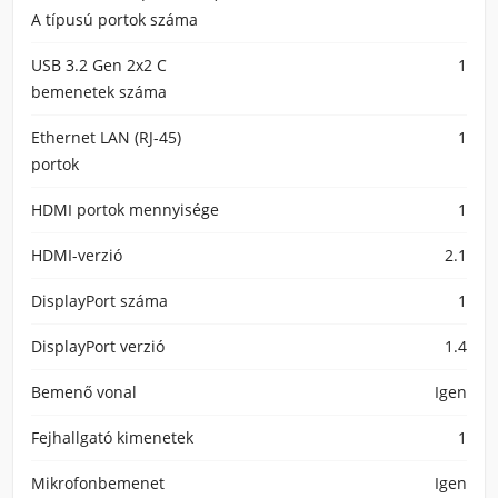
A típusú portok száma
USB 3.2 Gen 2x2 C
1
bemenetek száma
Ethernet LAN (RJ-45)
1
portok
HDMI portok mennyisége
1
HDMI-verzió
2.1
DisplayPort száma
1
DisplayPort verzió
1.4
Bemenő vonal
Igen
Fejhallgató kimenetek
1
Mikrofonbemenet
Igen