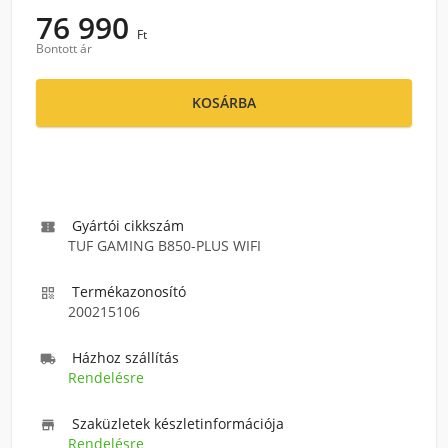
76 990
Ft
Bontott ár
KOSÁRBA
Gyártói cikkszám

TUF GAMING B850-PLUS WIFI
Termékazonosító

200215106
Házhoz szállítás

Rendelésre
Szaküzletek készletinformációja

Rendelésre