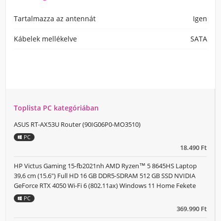
Tartalmazza az antennát
Igen
Kábelek mellékelve
SATA
Toplista PC kategóriában
ASUS RT-AX53U Router (90IG06P0-MO3510)
PC
18.490 Ft
HP Victus Gaming 15-fb2021nh AMD Ryzen™ 5 8645HS Laptop
39,6 cm (15.6") Full HD 16 GB DDR5-SDRAM 512 GB SSD NVIDIA
GeForce RTX 4050 Wi-Fi 6 (802.11ax) Windows 11 Home Fekete
PC
369.990 Ft