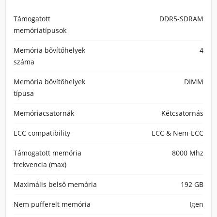
Támogatott
DDR5-SDRAM
memóriatípusok
Memória bővítőhelyek
4
száma
Memória bővítőhelyek
DIMM
típusa
Memóriacsatornák
Kétcsatornás
ECC сompatibility
ECC & Nem-ECC
Támogatott memória
8000 Mhz
frekvencia (max)
Maximális belső memória
192 GB
Nem pufferelt memória
Igen