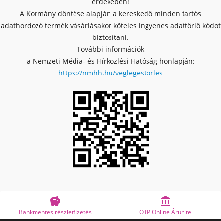
érdekében!
A Kormány döntése alapján a kereskedő minden tartós
adathordozó termék vásárlásakor köteles ingyenes adattörlő kódot
biztosítani.
További információk
a Nemzeti Média- és Hírközlési Hatóság honlapján:
https://nmhh.hu/veglegestorles


tés
OTP Online Áruhitel
Megbízható bolt