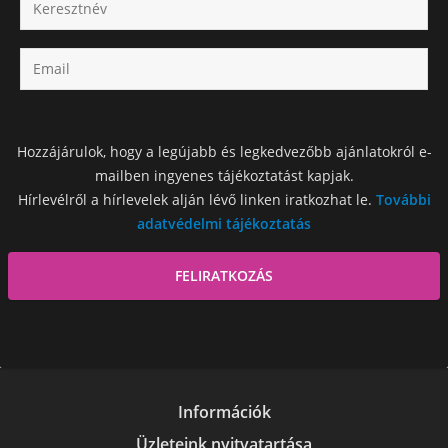
Hozzájárulok, hogy a legújabb és legkedvezőbb ajánlatokról e-
mailben ingyenes tájékoztatást kapjak.
Hírlevélről a hírlevelek alján lévő linken iratkozhat le.
További
adatvédelmi tájékoztatás
Információk
Üzleteink nyitvatartása