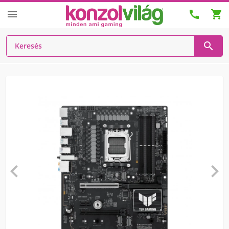





