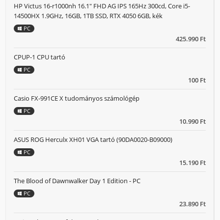
HP Victus 16-r1000nh 16.1" FHD AG IPS 165Hz 300cd, Core i5-
14500HX 1.9GHz, 16GB, 1TB SSD, RTX 4050 6GB, kék
PC
425.990 Ft
CPUP-1 CPU tartó
PC
100 Ft
Casio FX-991CE X tudományos számológép
PC
10.990 Ft
ASUS ROG Herculx XH01 VGA tartó (90DA0020-B09000)
PC
15.190 Ft
The Blood of Dawnwalker Day 1 Edition - PC
PC
23.890 Ft