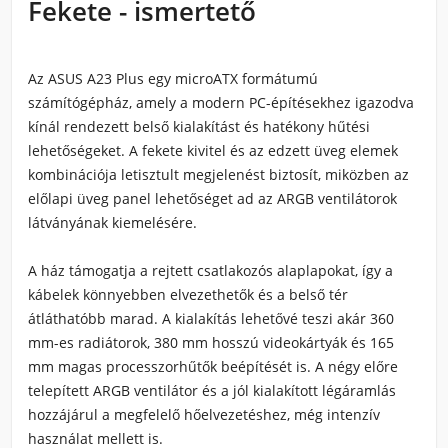
Fekete - ismertető
Az ASUS A23 Plus egy microATX formátumú
számítógépház, amely a modern PC-építésekhez igazodva
kínál rendezett belső kialakítást és hatékony hűtési
lehetőségeket. A fekete kivitel és az edzett üveg elemek
kombinációja letisztult megjelenést biztosít, miközben az
előlapi üveg panel lehetőséget ad az ARGB ventilátorok
látványának kiemelésére.
A ház támogatja a rejtett csatlakozós alaplapokat, így a
kábelek könnyebben elvezethetők és a belső tér
átláthatóbb marad. A kialakítás lehetővé teszi akár 360
mm-es radiátorok, 380 mm hosszú videokártyák és 165
mm magas processzorhűtők beépítését is. A négy előre
telepített ARGB ventilátor és a jól kialakított légáramlás
hozzájárul a megfelelő hőelvezetéshez, még intenzív
használat mellett is.