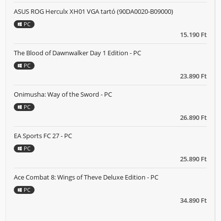
ASUS ROG Herculx XH01 VGA tartó (90DA0020-B09000)
PC
15.190 Ft
The Blood of Dawnwalker Day 1 Edition - PC
PC
23.890 Ft
Onimusha: Way of the Sword - PC
PC
26.890 Ft
EA Sports FC 27 - PC
PC
25.890 Ft
Ace Combat 8: Wings of Theve Deluxe Edition - PC
PC
34.890 Ft