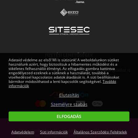
FIZETÉSI LEHETŐSÉGEK
Adataid védelme az első! Mi is sütizünk! A weboldalunkon sütiket
használunk azért, hogy biztosítsuk a hibamentes működést és a
tökéletes felhasználói élményt. Az elfogadás gombra kattintva
A készpénzes vásárlás mellett, akár az alábbi bankkártyákkal is
engedélyezed ezeknek a sütiknek a használatát, továbbá a
viselkedéssel kapcsolatos adatok átadását is. A süti beállításokat
fizethetsz:
bármikor módosíthatod a lenti kapcsolók segítségével.
További
információk
Elutasítás
Személyre szabás
ELFOGADÁS
Az oldalon található képek némelyike csak illusztráció. A technikai
Adatvédelem
Süti információk
Általános Szerződési Feltételek
specifikációk, a csomagok tartalmi elemei és a szoftvereknél