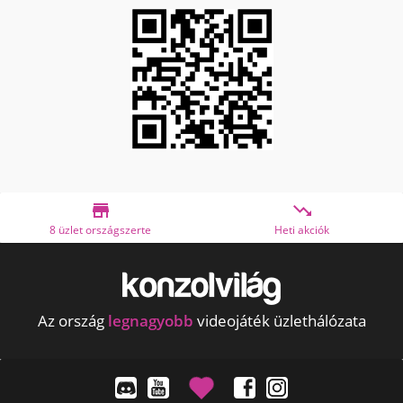


8 üzlet országszerte
Heti akciók
Az ország
legnagyobb
videojáték üzlethálózata