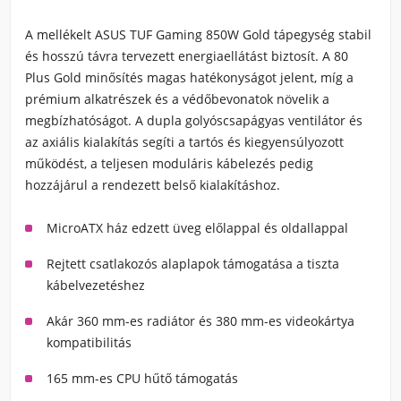
A mellékelt ASUS TUF Gaming 850W Gold tápegység stabil
és hosszú távra tervezett energiaellátást biztosít. A 80
Plus Gold minősítés magas hatékonyságot jelent, míg a
prémium alkatrészek és a védőbevonatok növelik a
megbízhatóságot. A dupla golyóscsapágyas ventilátor és
az axiális kialakítás segíti a tartós és kiegyensúlyozott
működést, a teljesen moduláris kábelezés pedig
hozzájárul a rendezett belső kialakításhoz.
MicroATX ház edzett üveg előlappal és oldallappal
Rejtett csatlakozós alaplapok támogatása a tiszta
kábelvezetéshez
Akár 360 mm-es radiátor és 380 mm-es videokártya
kompatibilitás
165 mm-es CPU hűtő támogatás