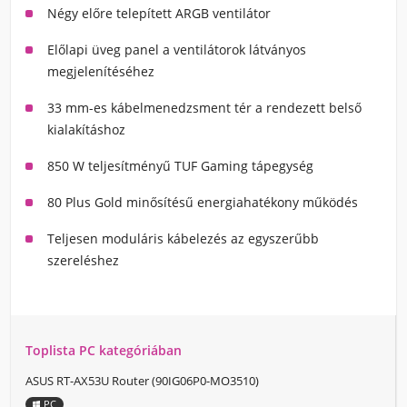
Négy előre telepített ARGB ventilátor
Előlapi üveg panel a ventilátorok látványos
megjelenítéséhez
33 mm-es kábelmenedzsment tér a rendezett belső
kialakításhoz
850 W teljesítményű TUF Gaming tápegység
80 Plus Gold minősítésű energiahatékony működés
Teljesen moduláris kábelezés az egyszerűbb
szereléshez
Toplista PC kategóriában
ASUS RT-AX53U Router (90IG06P0-MO3510)
PC