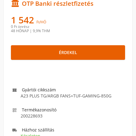

OTP Banki részletfizetés
1 542
Ft/HÓ
0 Ft
önrész
48 HÓNAP
|
9,9% THM
ÉRDEKEL
Gyártói cikkszám

A23 PLUS TG/ARGB FANS+TUF-GAMING-850G
Termékazonosító

200228693
Házhoz szállítás

Készleten