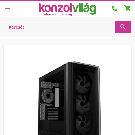



