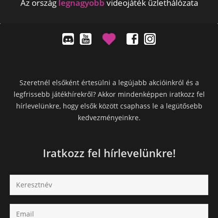
Az ország
legnagyobb
videojáték üzlethálózata
Szeretnél elsőként értesülni a legújabb akcióinkról és a
legfrissebb játékhírekről? Akkor mindenképpen iratkozz fel
hírlevelünkre, hogy elsők között csaphass le a legütősebb
kedvezményeinkre.
Iratkozz fel hírlevelünkre!