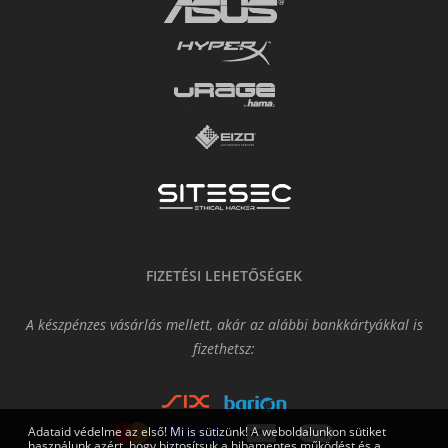
FIZETÉSI LEHETŐSÉGEK
A készpénzes vásárlás mellett, akár az alábbi bankkártyákkal is
fizethetsz:
Adataid védelme az első! Mi is sütizünk! A weboldalunkon sütiket
használunk azért, hogy biztosítsuk a hibamentes működést és a