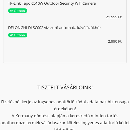
TP-Link Tapo C510W Outdoor Security Wifi Camera
Otthon
21.999 Ft
DELONGHI DLSC002 vízszurő automata kávéfőzőkhöz
Otthon
2.990 Ft
TISZTELT VÁSÁRLÓINK!
Fizetésnél kérje az ingyenes adattörlő kódot adatainak biztonsága
érdekében!
A Kormány döntése alapján a kereskedő minden tartós
adathordozó termék vásárlásakor köteles ingyenes adattörlő kódot
biztosítani.