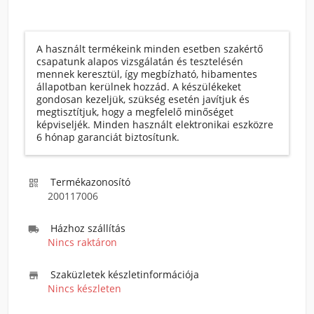
A használt termékeink minden esetben szakértő
csapatunk alapos vizsgálatán és tesztelésén
mennek keresztül, így megbízható, hibamentes
állapotban kerülnek hozzád. A készülékeket
gondosan kezeljük, szükség esetén javítjuk és
megtisztítjuk, hogy a megfelelő minőséget
képviseljék. Minden használt elektronikai eszközre
6 hónap garanciát biztosítunk.
Termékazonosító

200117006
Házhoz szállítás

Nincs raktáron
Szaküzletek készletinformációja

Nincs készleten