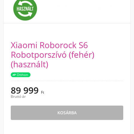
Xiaomi Roborock S6
Robotporszívó (fehér)
(használt)
Otthon
89 999
Ft
Bruttó ár
KOSÁRBA