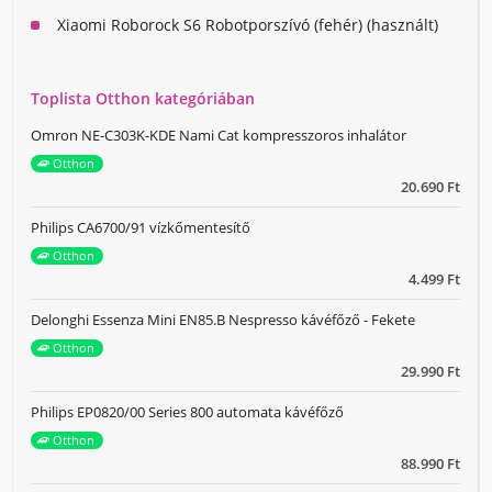
Xiaomi Roborock S6 Robotporszívó (fehér) (használt)
Toplista Otthon kategóriában
Omron NE-C303K-KDE Nami Cat kompresszoros inhalátor
Otthon
20.690 Ft
Philips CA6700/91 vízkőmentesítő
Otthon
4.499 Ft
Delonghi Essenza Mini EN85.B Nespresso kávéfőző - Fekete
Otthon
29.990 Ft
Philips EP0820/00 Series 800 automata kávéfőző
Otthon
88.990 Ft