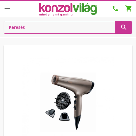



