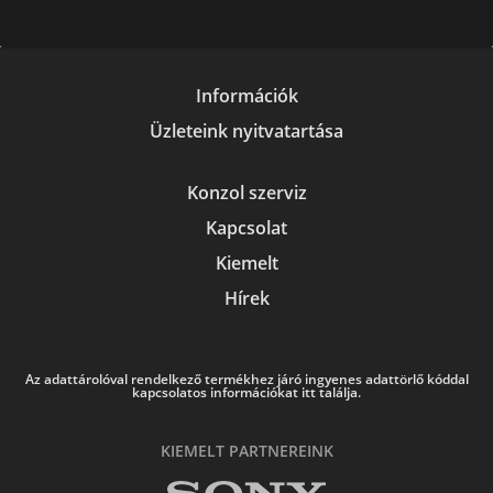
Információk
Üzleteink nyitvatartása
Konzol szerviz
Kapcsolat
Kiemelt
Hírek
Az adattárolóval rendelkező termékhez járó ingyenes adattörlő kóddal
kapcsolatos információkat itt találja.
KIEMELT PARTNEREINK