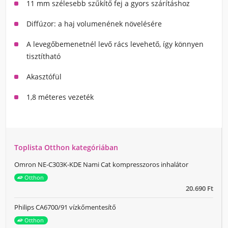
11 mm szélesebb szűkítő fej a gyors szárításhoz
Diffúzor: a haj volumenének növelésére
A levegőbemenetnél levő rács levehető, így könnyen
tisztítható
Akasztófül
1,8 méteres vezeték
Toplista Otthon kategóriában
Omron NE-C303K-KDE Nami Cat kompresszoros inhalátor
Otthon
20.690 Ft
Philips CA6700/91 vízkőmentesítő
Otthon