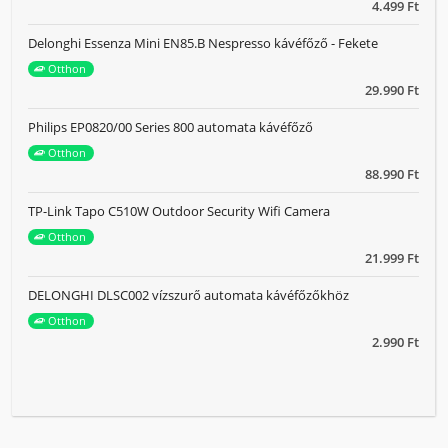
4.499 Ft
Delonghi Essenza Mini EN85.B Nespresso kávéfőző - Fekete
Otthon
29.990 Ft
Philips EP0820/00 Series 800 automata kávéfőző
Otthon
88.990 Ft
TP-Link Tapo C510W Outdoor Security Wifi Camera
Otthon
21.999 Ft
DELONGHI DLSC002 vízszurő automata kávéfőzőkhöz
Otthon
2.990 Ft