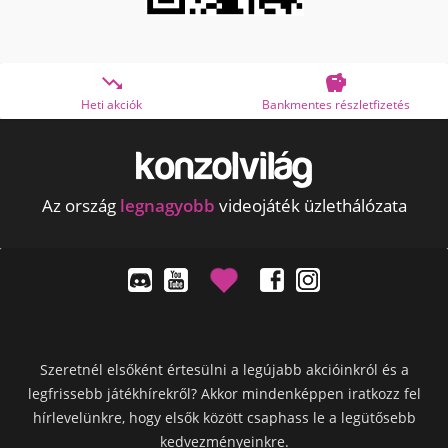


i akciók
Bankmentes részletfizetés
OTP Onl
Az ország
legnagyobb
videojáték üzlethálózata
Szeretnél elsőként értesülni a legújabb akcióinkról és a
legfrissebb játékhírekről? Akkor mindenképpen iratkozz fel
hírlevelünkre, hogy elsők között csaphass le a legütősebb
kedvezményeinkre.