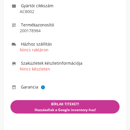
Gyártói cikkszám

AC8002
Termékazonosító

200178984
Házhoz szállítás

Nincs raktáron
Szaküzletek készletinformációja

Nincs készleten
Garancia


BÍRLAK TITEKET!
Hozzáadlak a Google inventory-hoz!