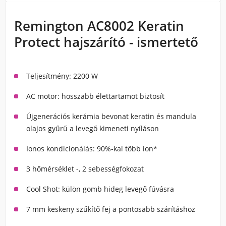
Remington AC8002 Keratin
Protect hajszárító - ismertető
Teljesítmény: 2200 W
AC motor: hosszabb élettartamot biztosít
Újgenerációs kerámia bevonat keratin és mandula
olajos gyűrű a levegő kimeneti nyíláson
Ionos kondicionálás: 90%-kal több ion*
3 hőmérséklet -, 2 sebességfokozat
Cool Shot: külön gomb hideg levegő fúvásra
7 mm keskeny szűkítő fej a pontosabb szárításhoz