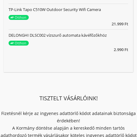
TP-Link Tapo C510W Outdoor Security Wifi Camera
Otthon
21.999 Ft
DELONGHI DLSC002 vízszurő automata kávéfőzőkhöz
Otthon
2.990 Ft
TISZTELT VÁSÁRLÓINK!
Fizetésnél kérje az ingyenes adattörlő kódot adatainak biztonsága
érdekében!
A Kormány döntése alapján a kereskedő minden tartós
adathordozó termék vásárlásakor köteles ingyenes adattörlő kódot