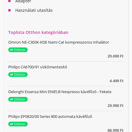
Adapter
Használati utasítás
Toplista Otthon kategóriában
Omron NE-C303K-KDE Nami Cat kompresszoros inhalátor
Otthon
20.690 Ft
Philips CA6700/91 vízkőmentesítő
Otthon
4.499 Ft
Delonghi Essenza Mini EN85.B Nespresso kávéfőző - Fekete
Otthon
29.990 Ft
Philips EP0820/00 Series 800 automata kávéfőző
Otthon
88.990 Ft