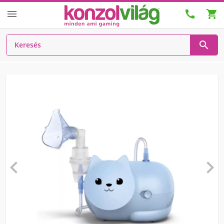





