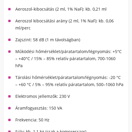
Aeroszol-kibocsátás (2 ml, 1% NaF): kb. 0,21 ml
Aeroszol kibocsátási arány (2 ml, 1% NaF): kb. 0,06
ml/perc
Zajszint: 58 dB (1 m távolságban)
Működési hőmérséklet/páratartalom/légnyomás: +5°C
– +40°C / 15% – 85% relatív páratartalom, 700-1060
hPa
Tárolási hőmérséklet/páratartalom/légnyomás: -20 °C
– +60 °C / 5% – 95% relatív páratartalom, 500–1060 hPa
Elektromos jellemzők: 230 V
Áramfogyasztás: 150 VA
Frekvencia: 50 Hz
Súly: kb. 1,1 kg (csak a kompresszor)