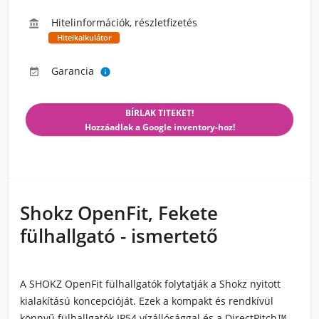
Hitelinformációk, részletfizetés

Hitelkalkulátor
Garancia


BÍRLAK TITEKET!
Hozzáadlak a Google inventory-hoz!
Shokz OpenFit, Fekete
fülhallgató - ismertető
A SHOKZ OpenFit fülhallgatók folytatják a Shokz nyitott
kialakítású koncepcióját. Ezek a kompakt és rendkívül
könnyű fülhallgatók IP54 vízállósággal és a DirectPitch™