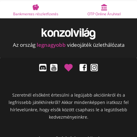


Bankmentes részletfizetés
OTP Online Áruhitel
Az ország
legnagyobb
videojáték üzlethálózata
Szeretnél elsőként értesülni a legújabb akcióinkról és a
legfrissebb játékhírekről? Akkor mindenképpen iratkozz fel
hírlevelünkre, hogy elsők között csaphass le a legütősebb
kedvezményeinkre.