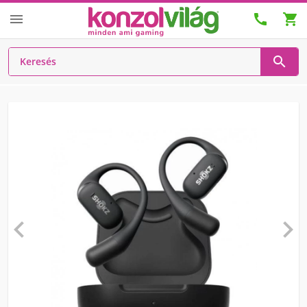





