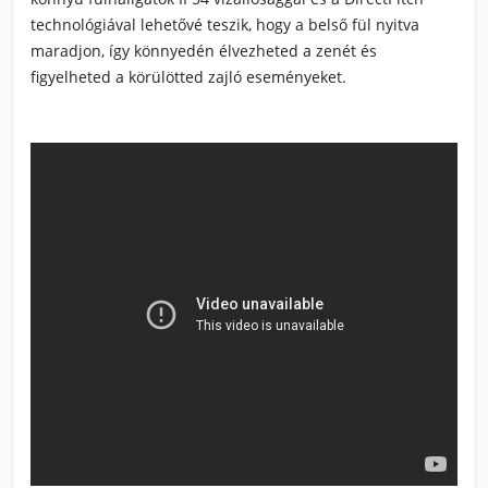
technológiával lehetővé teszik, hogy a belső fül nyitva
maradjon, így könnyedén élvezheted a zenét és
figyelheted a körülötted zajló eseményeket.