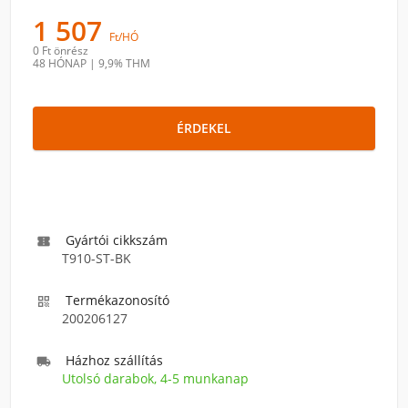
1 507
Ft/HÓ
0 Ft
önrész
48 HÓNAP
|
9,9% THM
ÉRDEKEL
Gyártói cikkszám

T910-ST-BK
Termékazonosító

200206127
Házhoz szállítás

Utolsó darabok, 4-5 munkanap