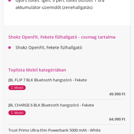
Gyors töltés: Igen, 5 perc töltés biztosít 1 óra
akkumulátor-üzemidőt (zenehallgatás)
Shokz OpenFit, Fekete fülhallgató - csomag tartalma
Shokz OpenFit, Fekete fülhallgató
Toplista Mobil kategóriában
JBL FLIP 7 BLK Bluetooth hangszóró - Fekete
Mobil
49.990 Ft
JBL CHARGE 6 BLK Bluetooth hangszóró - Fekete
Mobil
64.990 Ft
Trust Primo Ultra-thin Powerbank 5000 mAh - White