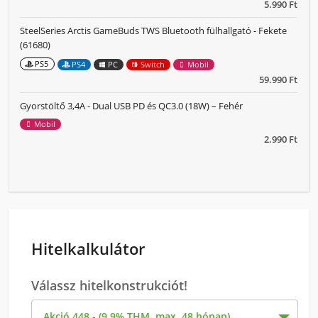
5.990 Ft
SteelSeries Arctis GameBuds TWS Bluetooth fülhallgató - Fekete
(61680)
PS5
PS4
PC
Switch
Mobil
59.990 Ft
Gyorstöltő 3,4A - Dual USB PD és QC3.0 (18W) – Fehér
Mobil
2.990 Ft
Hitelkalkulátor
Válassz hitelkonstrukciót!