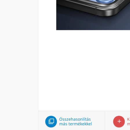
Összehasonlítás
K


más termékekkel
m