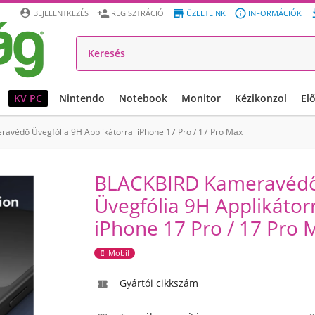




BEJELENTKEZÉS
REGISZTRÁCIÓ
ÜZLETEINK
INFORMÁCIÓK
KV PC
Nintendo
Notebook
Monitor
Kézikonzol
El
védő Üvegfólia 9H Applikátorral iPhone 17 Pro / 17 Pro Max
BLACKBIRD Kameravéd
Üvegfólia 9H Applikátor
iPhone 17 Pro / 17 Pro 
Mobil
Gyártói cikkszám
