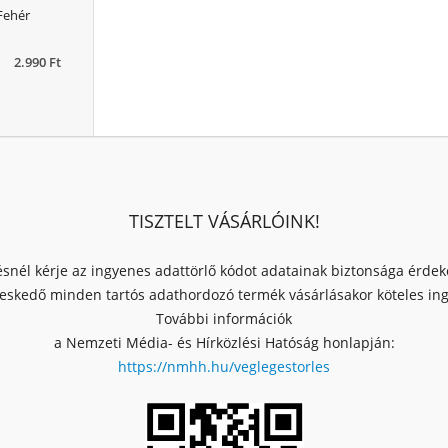
Fehér
2.990 Ft
TISZTELT VÁSÁRLÓINK!
ésnél kérje az ingyenes adattörlő kódot adatainak biztonsága érde
skedő minden tartós adathordozó termék vásárlásakor köteles ingy
További információk
a Nemzeti Média- és Hírközlési Hatóság honlapján:
https://nmhh.hu/veglegestorles