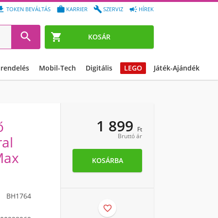




TOKEN BEVÁLTÁS
KARRIER
SZERVIZ
HÍREK


KOSÁR
őrendelés
Mobil-Tech
Digitális
LEGO
Játék-Ajándék
1 899
ő
Ft
Bruttó ár
ral
Max
KOSÁRBA
BH1764
