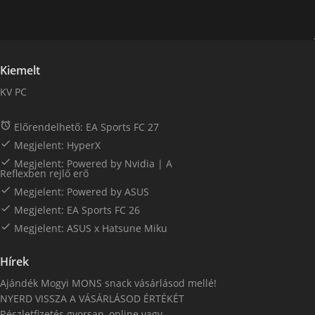
Kiemelt
KV PC

Előrendelhető: EA Sports FC 27

Megjelent: HyperX

Megjelent: Powered by Nvidia | A
Reflexben rejlő erő

Megjelent: Powered by ASUS

Megjelent: EA Sports FC 26

Megjelent: ASUS x Hatsune Miku
Hírek
Ajándék Mogyi MONS snack vásárlásod mellé!
NYERD VISSZA A VÁSÁRLÁSOD ÉRTÉKÉT
Részletfizetés gyorsan, online vagy