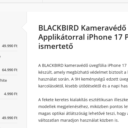
BLACKBIRD Kameravédő 
Applikátorral iPhone 17 P
ismertető
49.990 Ft
e
A BLACKBIRD kameravédő üvegfólia iPhone 17 
64.990 Ft
készült, amely megbízható védelmet biztosít
használat során. A 9H keménységű edzett üveg
hite
karcolásoktól, kisebb ütődésektől és a napi has
4.990 Ft
A fekete keretes kialakítás esztétikusan illesz
modellek megjelenéséhez, miközben pontos lef
magas optikai átlátszóság lehetővé teszi, hog
49.990 Ft
változatlan maradjon használat közben is.