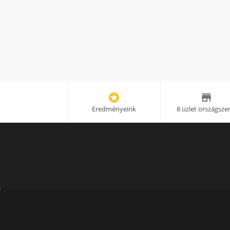


Eredményeink
8 üzlet országsze