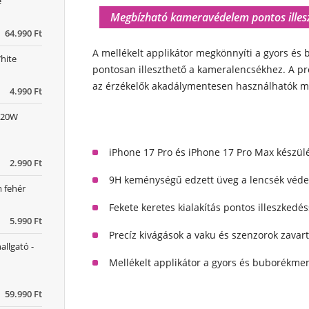
e
Megbízható kameravédelem pontos illeszk
64.990 Ft
A mellékelt applikátor megkönnyíti a gyors és 
hite
pontosan illeszthető a kameralencsékhez. A pre
az érzékelők akadálymentesen használhatók m
4.990 Ft
D 20W
iPhone 17 Pro és iPhone 17 Pro Max készül
2.990 Ft
9H keménységű edzett üveg a lencsék véd
 fehér
Fekete keretes kialakítás pontos illeszkedés
5.990 Ft
Precíz kivágások a vaku és szenzorok zavar
allgató -
Mellékelt applikátor a gyors és buborékme
59.990 Ft