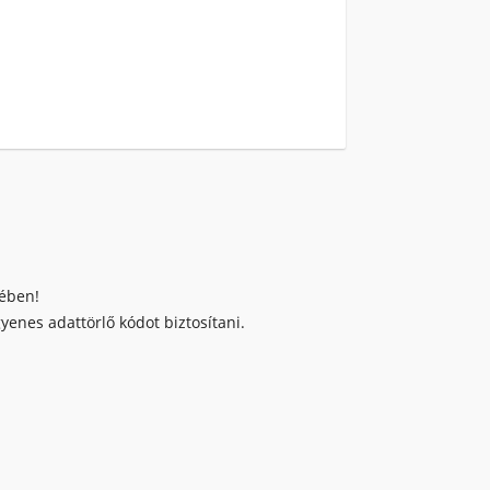
kében!
enes adattörlő kódot biztosítani.