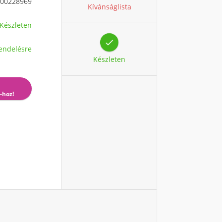
00228969
Kívánságlista
Készleten

endelésre
Készleten
-hoz!