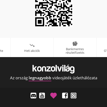


Bankmentes
rte
Heti akciók
OT
részletfizetés
Az ország
legnagyobb
videojáték üzlethálózata