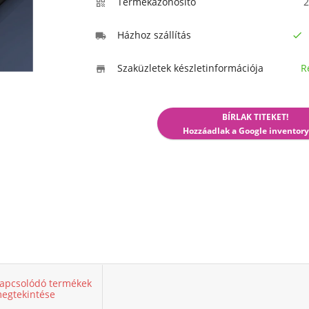
Termékazonosító
2

Házhoz szállítás


Szaküzletek készletinformációja
R

BÍRLAK TITEKET!
Hozzáadlak a Google inventory
apcsolódó termékek
egtekintése