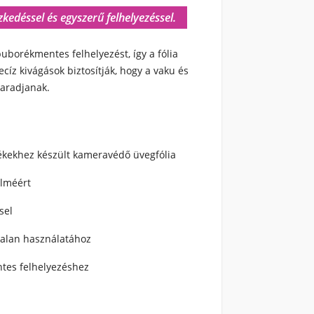
edéssel és egyszerű felhelyezéssel.
buborékmentes felhelyezést, így a fólia
cíz kivágások biztosítják, hogy a vaku és
aradjanak.
ékekhez készült kameravédő üvegfólia
elméért
sel
talan használatához
ntes felhelyezéshez