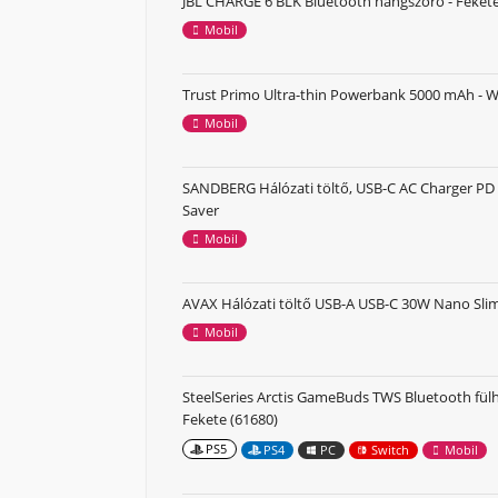
JBL CHARGE 6 BLK Bluetooth hangszóró - Feket
Mobil
Trust Primo Ultra-thin Powerbank 5000 mAh - W
Mobil
SANDBERG Hálózati töltő, USB-C AC Charger P
Saver
Mobil
AVAX Hálózati töltő USB-A USB-C 30W Nano Slim
Mobil
SteelSeries Arctis GameBuds TWS Bluetooth fülh
Fekete (61680)
PS5
PS4
PC
Switch
Mobil