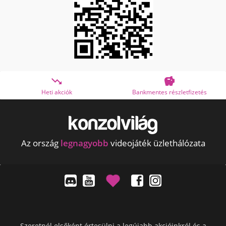


Heti akciók
Bankmentes részletfizetés
Az ország
legnagyobb
videojáték üzlethálózata
Szeretnél elsőként értesülni a legújabb akcióinkról és a