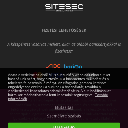
FIZETÉSI LEHETŐSÉGEK
A készpénzes vásárlás mellett, akár az alábbi bankkártyákkal is
fizethetsz:
Adataid védelme az első! Mi is sütizünk! A weboldalunkon sütiket
használunk azért, hogy biztosítsuk a hibamentes működést és a
tökéletes felhasználói élményt. Az elfogadás gombra kattintva
engedélyezed ezeknek a sütiknek a használatát, továbbá a
viselkedéssel kapcsolatos adatok átadását is. A süti beállításokat
bármikor módosíthatod a lenti kapcsolók segítségével.
További
információk
Az oldalon található képek némelyike csak illusztráció. A technikai
specifikációk, a csomagok tartalmi elemei és a szoftvereknél
Elutasítás
feltüntetett gépigények tájékoztató jellegűek, a fejlesztők és kiadók
fenntartják a jogot az esetleges tájékoztatás nélküli változtatásokra,
Személyre szabás
így ezekért a leírásokért cégünk felelősséget nem tud vállalni. Az
árváltoztatás jogát fenntartjuk! Az itt megjelent írásos anyagok a
ELFOGADÁS
Gamers.eu Kft. tulajdonát képezik.