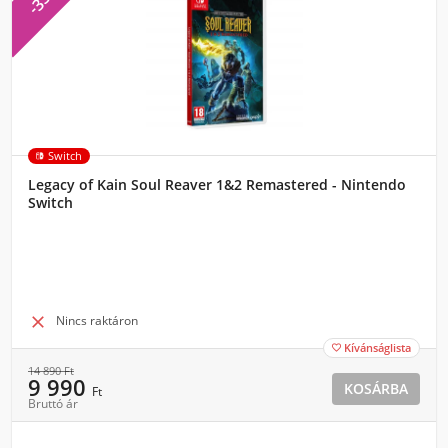
Switch
Legacy of Kain Soul Reaver 1&2 Remastered - Nintendo
Switch

Nincs raktáron
Kívánságlista

14 890
Ft
9 990
KOSÁRBA
Ft
Bruttó ár