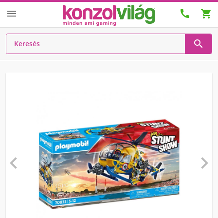





