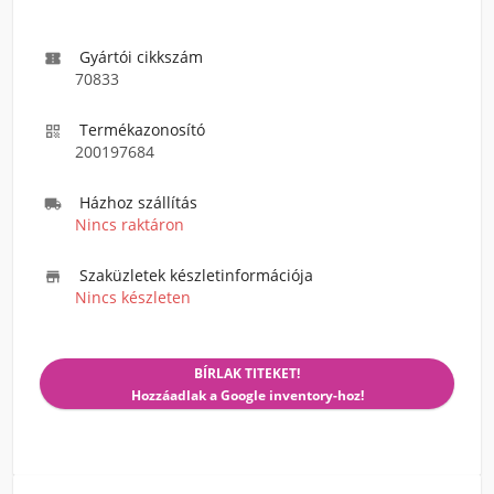
Gyártói cikkszám

70833
Termékazonosító

200197684
Házhoz szállítás

Nincs raktáron
Szaküzletek készletinformációja

Nincs készleten
BÍRLAK TITEKET!
Hozzáadlak a Google inventory-hoz!