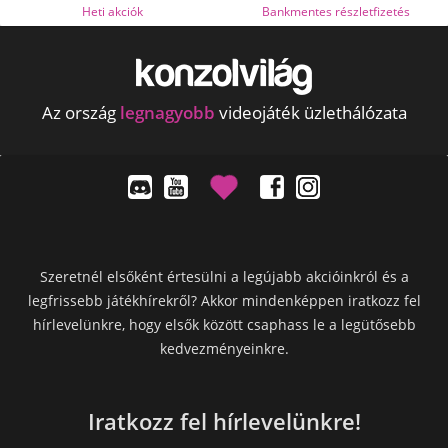
i akciók
Bankmentes részletfizetés
OTP Onl
Az ország
legnagyobb
videojáték üzlethálózata
Szeretnél elsőként értesülni a legújabb akcióinkról és a
legfrissebb játékhírekről? Akkor mindenképpen iratkozz fel
hírlevelünkre, hogy elsők között csaphass le a legütősebb
kedvezményeinkre.
Iratkozz fel hírlevelünkre!