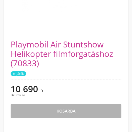
Playmobil Air Stuntshow
Helikopter filmforgatáshoz
(70833)
Játék
10 690
Ft
Bruttó ár
KOSÁRBA