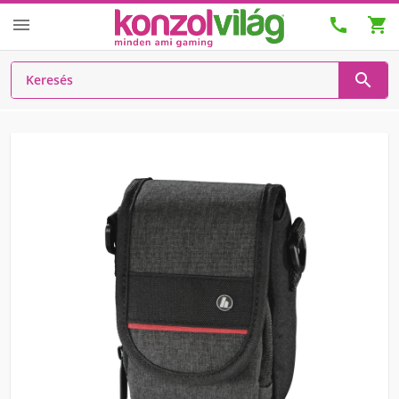



