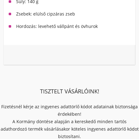
Súly: 140 g
Zsebek: elülső cipzáras zseb
Hordozás: levehető vállpánt és övhurok
TISZTELT VÁSÁRLÓINK!
Fizetésnél kérje az ingyenes adattörlő kódot adatainak biztonsága
érdekében!
A Kormány döntése alapján a kereskedő minden tartós
adathordozó termék vásárlásakor köteles ingyenes adattörlő kódot
biztosítani.