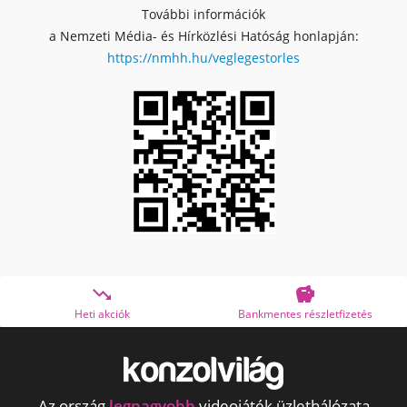
További információk
a Nemzeti Média- és Hírközlési Hatóság honlapján:
https://nmhh.hu/veglegestorles


Heti akciók
Bankmentes részletfizetés
Az ország
legnagyobb
videojáték üzlethálózata