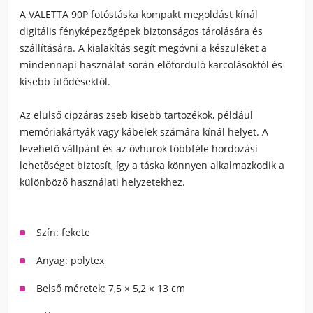
A VALETTA 90P fotóstáska kompakt megoldást kínál
digitális fényképezőgépek biztonságos tárolására és
szállítására. A kialakítás segít megóvni a készüléket a
mindennapi használat során előforduló karcolásoktól és
kisebb ütődésektől.
Az elülső cipzáras zseb kisebb tartozékok, például
memóriakártyák vagy kábelek számára kínál helyet. A
levehető vállpánt és az övhurok többféle hordozási
lehetőséget biztosít, így a táska könnyen alkalmazkodik a
különböző használati helyzetekhez.
Szín: fekete
Anyag: polytex
Belső méretek: 7,5 × 5,2 × 13 cm