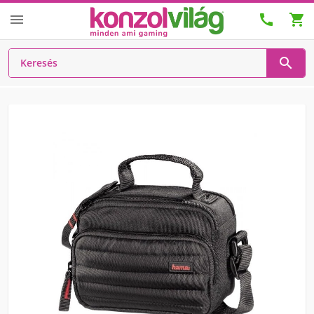



