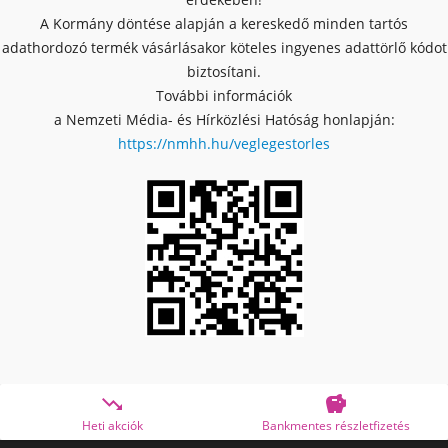
A Kormány döntése alapján a kereskedő minden tartós
adathordozó termék vásárlásakor köteles ingyenes adattörlő kódot
biztosítani.
További információk
a Nemzeti Média- és Hírközlési Hatóság honlapján:
https://nmhh.hu/veglegestorles


k
Bankmentes részletfizetés
OTP Online Ár