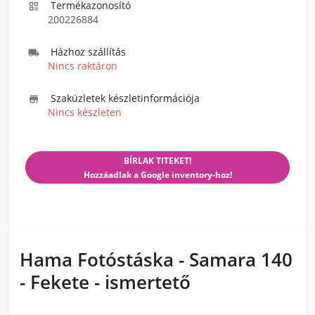
Termékazonosító

200226884
Házhoz szállítás

Nincs raktáron
Szaküzletek készletinformációja

Nincs készleten
BÍRLAK TITEKET!
Hozzáadlak a Google inventory-hoz!
Hama Fotóstáska - Samara 140
- Fekete - ismertető