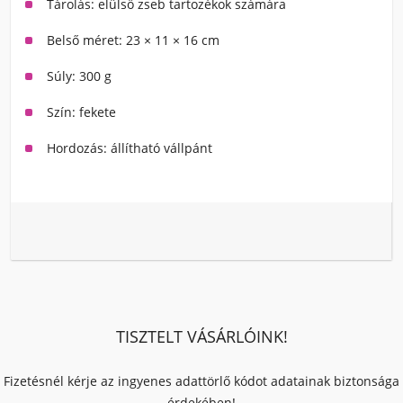
Tárolás: elülső zseb tartozékok számára
Belső méret: 23 × 11 × 16 cm
Súly: 300 g
Szín: fekete
Hordozás: állítható vállpánt
TISZTELT VÁSÁRLÓINK!
Fizetésnél kérje az ingyenes adattörlő kódot adatainak biztonsága
érdekében!