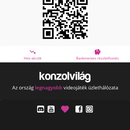


Bankmentes részletfizetés
OTP Online Áruhitel
Az ország
legnagyobb
videojáték üzlethálózata