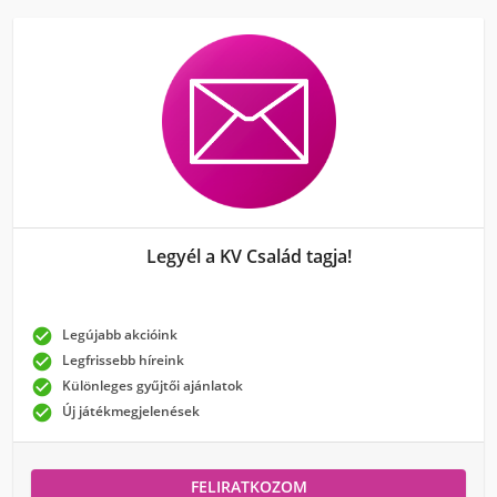
Legyél a KV Család tagja!

Legújabb akcióink

Legfrissebb híreink

Különleges gyűjtői ajánlatok

Új játékmegjelenések
FELIRATKOZOM