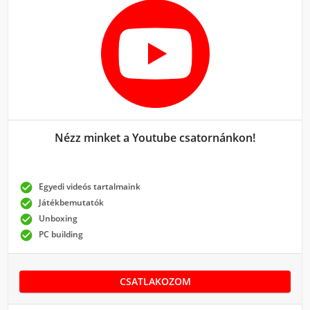
Nézz minket a Youtube csatornánkon!

Egyedi videós tartalmaink

Játékbemutatók

Unboxing

PC building
CSATLAKOZOM