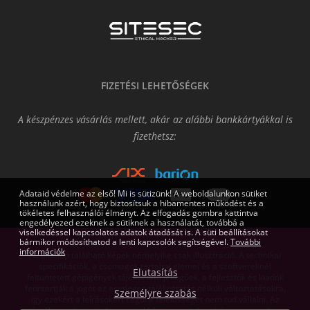
FIZETÉSI LEHETŐSÉGEK
A készpénzes vásárlás mellett, akár az alábbi bankkártyákkal is
fizethetsz:
Adataid védelme az első! Mi is sütizünk! A weboldalunkon sütiket
használunk azért, hogy biztosítsuk a hibamentes működést és a
tökéletes felhasználói élményt. Az elfogadás gombra kattintva
engedélyezed ezeknek a sütiknek a használatát, továbbá a
viselkedéssel kapcsolatos adatok átadását is. A süti beállításokat
bármikor módosíthatod a lenti kapcsolók segítségével.
További
információk
Az oldalon található képek némelyike csak illusztráció. A technikai
specifikációk, a csomagok tartalmi elemei és a szoftvereknél
Elutasítás
feltüntetett gépigények tájékoztató jellegűek, a fejlesztők és kiadók
fenntartják a jogot az esetleges tájékoztatás nélküli változtatásokra,
Személyre szabás
így ezekért a leírásokért cégünk felelősséget nem tud vállalni. Az