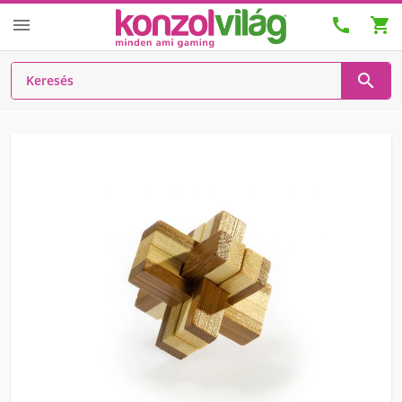



