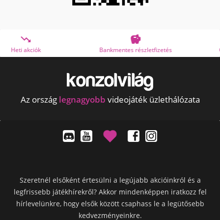


Bankmentes részletfizetés
OTP Online Áruhitel
Az ország
legnagyobb
videojáték üzlethálózata
Szeretnél elsőként értesülni a legújabb akcióinkról és a
legfrissebb játékhírekről? Akkor mindenképpen iratkozz fel
hírlevelünkre, hogy elsők között csaphass le a legütősebb
kedvezményeinkre.