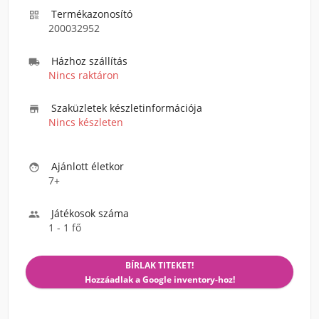
Termékazonosító

200032952
Házhoz szállítás

Nincs raktáron
Szaküzletek készletinformációja

Nincs készleten
Ajánlott életkor

7+
Játékosok száma

1 - 1 fő
BÍRLAK TITEKET!
Hozzáadlak a Google inventory-hoz!