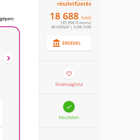
részletfizetés
18 688
Ft/HÓ
 gépen:
185 998 Ft
önrész
48 HÓNAP
|
9,9% THM

ÉRDEKEL


Kívánságlista

Készleten