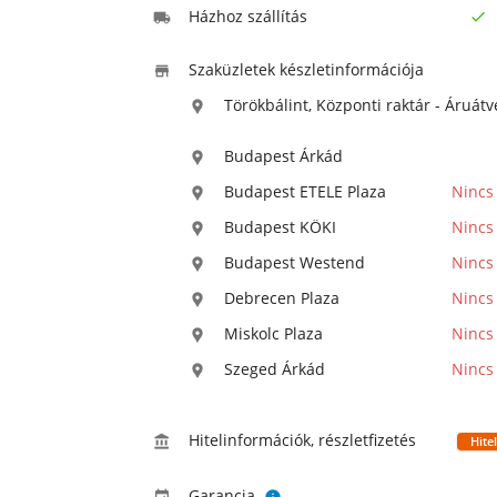
Házhoz szállítás


Szaküzletek készletinformációja

Törökbálint, Központi raktár - Áruátv

Budapest Árkád

Budapest ETELE Plaza
Nincs

Budapest KÖKI
Nincs

Budapest Westend
Nincs

Debrecen Plaza
Nincs

Miskolc Plaza
Nincs

Szeged Árkád
Nincs

Hitelinformációk, részletfizetés

Hite
Garancia