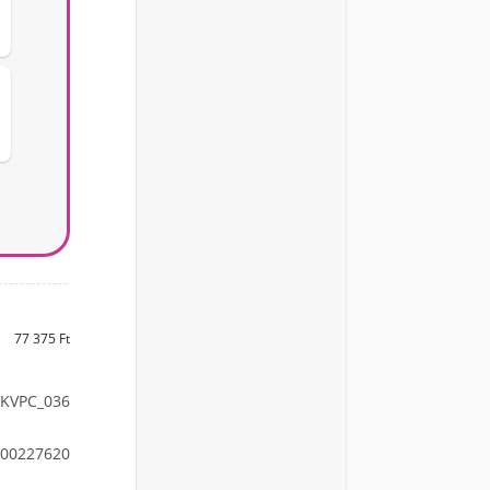
77 375 Ft
KVPC_036
00227620