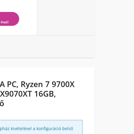
-hoz!
 PC, Ryzen 7 9700X
RX9070XT 16GB,
tő
épház kivételével a konfiguráció belső