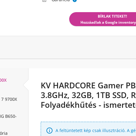


BÍRLAK TITEKET!
Hozzáadlak a Google inventory
00X
KV HARDCORE Gamer PBA
3.8GHz, 32GB, 1TB SSD, 
7 9700X
Folyadékhűtés - ismerte
G B650-

A feltüntetett kép csak illusztráció. A g
ria