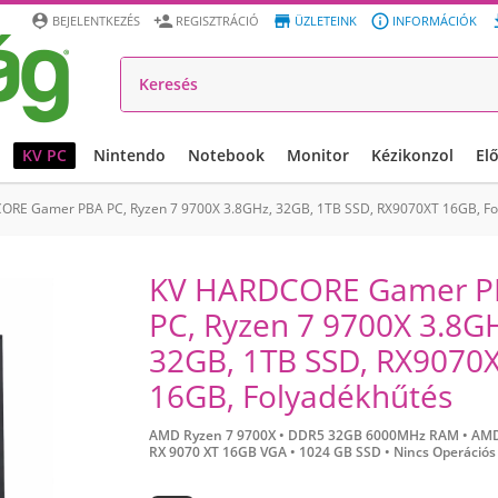




BEJELENTKEZÉS
REGISZTRÁCIÓ
ÜZLETEINK
INFORMÁCIÓK
KV PC
Nintendo
Notebook
Monitor
Kézikonzol
El
ORE Gamer PBA PC, Ryzen 7 9700X 3.8GHz, 32GB, 1TB SSD, RX9070XT 16GB, Fo
KV HARDCORE Gamer P
PC, Ryzen 7 9700X 3.8G
32GB, 1TB SSD, RX9070
16GB, Folyadékhűtés
AMD Ryzen 7 9700X •
DDR5 32GB 6000MHz RAM •
AMD
RX 9070 XT 16GB VGA •
1024 GB SSD •
Nincs Operációs