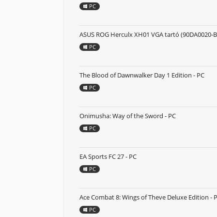
PC
ASUS ROG Herculx XH01 VGA tartó (90DA0020-B
PC
The Blood of Dawnwalker Day 1 Edition - PC
PC
Onimusha: Way of the Sword - PC
PC
EA Sports FC 27 - PC
PC
Ace Combat 8: Wings of Theve Deluxe Edition - 
PC