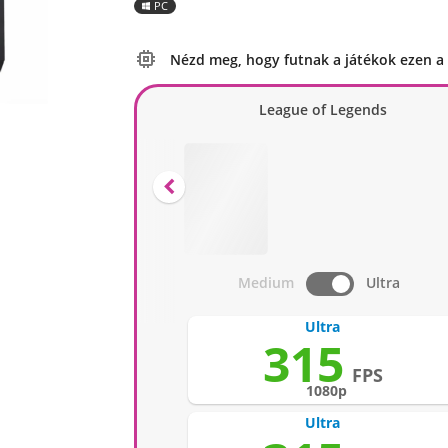
PC

Nézd meg, hogy futnak a játékok ezen a
League of Legends

Medium
Ultra
Ultra
315
FPS
1080p
Ultra