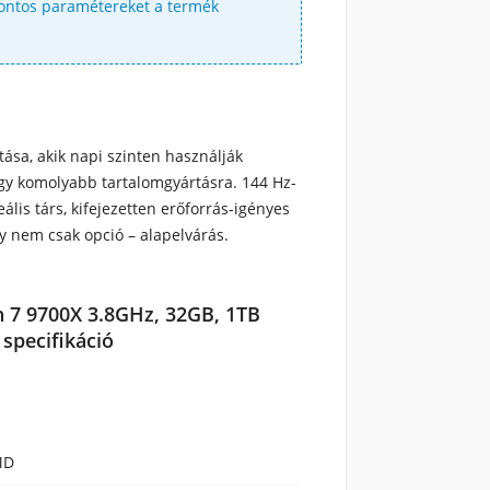
 pontos paramétereket a termék
ása, akik napi szinten használják
gy komolyabb tartalomgyártásra. 144 Hz-
lis társ, kifejezetten erőforrás-igényes
ény nem csak opció – alapelvárás.
7 9700X 3.8GHz, 32GB, 1TB
specifikáció
MD