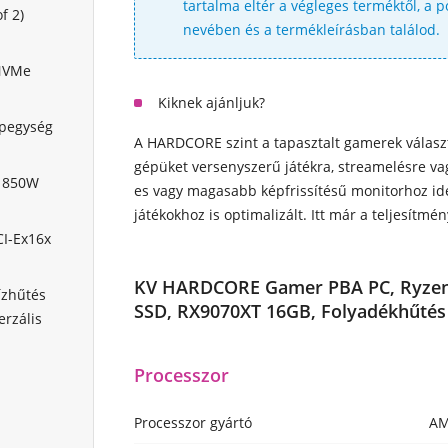
tartalma eltér a végleges terméktől, a
f 2)
nevében és a termékleírásban találod.
NVMe
Kiknek ajánljuk?
ápegység
A HARDCORE szint a tapasztalt gamerek választ
gépüket versenyszerű játékra, streamelésre va
 850W
es vagy magasabb képfrissítésű monitorhoz ideá
játékokhoz is optimalizált. Itt már a teljesítm
CI-Ex16x
KV HARDCORE Gamer PBA PC, Ryzen 
zhűtés
SSD, RX9070XT 16GB, Folyadékhűtés 
rzális
Processzor
Processzor gyártó
A