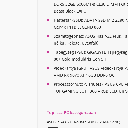
DDR5 32GB 6000MT/s CL30 DIMM (Kit o
Beast Black EXPO
Háttértár (SSD):
ADATA SSD M.2 2280 
Gen4x4 1TB LEGEND 860
Számítógépház:
ASUS Ház A32 Plus, T
nélkül, Fekete, Üvegfalú
Tápegység (PSU):
GIGABYTE Tápegység
80+ Gold moduláris Gen 5.1
Videokártya (GPU):
ASUS Videokártya P
AMD RX 9070 XT 16GB DDR6 OC
Processzorhűtő (vízhűtés):
ASUS CPU Ví
TUF GAMING LC III 360 ARGB LCD, Unive
Toplista PC kategóriában
ASUS RT-AX53U Router (90IG06P0-MO3510)