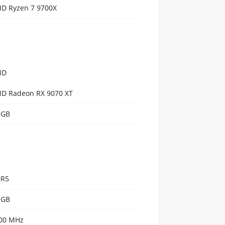
D Ryzen 7 9700X
MD
D Radeon RX 9070 XT
 GB
R5
 GB
00 MHz