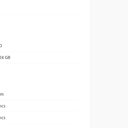
D
24 GB
em
ncs
ncs