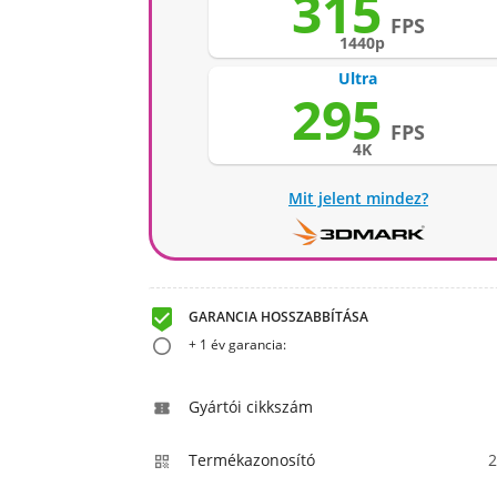
315
FPS
1440p
Ultra
295
FPS
4K
Mit jelent mindez?

GARANCIA HOSSZABBÍTÁSA
+ 1 év garancia:
Gyártói cikkszám

Termékazonosító
2
