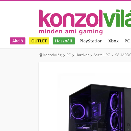
Akció
OUTLET
Használt
PlayStation
Xbox
PC
Konzolvilág
PC
Hardver
Asztali-PC
KV HARDC




