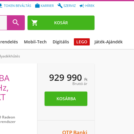




TOKEN BEVÁLTÁS
KARRIER
SZERVIZ
HÍREK


KOSÁR
őrendelés
Mobil-Tech
Digitális
LEGO
Játék-Ajándék
lyadékhűtés
929 990
BA
Ft
Bruttó ár
Hz,
XT
KOSÁRBA
 Radeon
 rendszer
OTP Banki