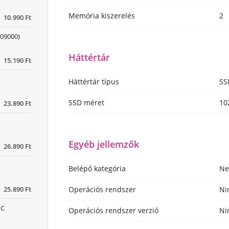
Memória kiszerelés
2
10.990 Ft
09000)
Háttértár
15.190 Ft
Háttértár típus
SS
SSD méret
10
23.890 Ft
Egyéb jellemzők
26.890 Ft
Belépő kategória
N
25.890 Ft
Operációs rendszer
Ni
PC
Operációs rendszer verzió
Ni