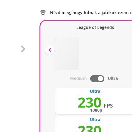

Nézd meg, hogy futnak a játékok ezen a
League of Legends


Medium
Ultra
Ultra
230
FPS
1080p
Ultra
230