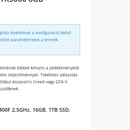
épház kivételével a konfiguráció belső
 pontos paramétereket a termék
retnének többet kihozni a játékélményből
tes teljesítménnyel. Tökéletes választás
ldául Assassin's Creed vagy GTA V.
szülőknek.
00F 2.5GHz, 16GB, 1TB SSD,