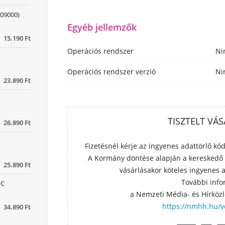
09000)
Egyéb jellemzők
15.190 Ft
Operációs rendszer
Ni
Operációs rendszer verzió
Ni
23.890 Ft
TISZTELT VÁ
26.890 Ft
Fizetésnél kérje az ingyenes adattörlő k
A Kormány döntése alapján a kereskedő
25.890 Ft
vásárlásakor köteles ingyenes a
További info
PC
a Nemzeti Média- és Hírközl
https://nmhh.hu/v
34.890 Ft