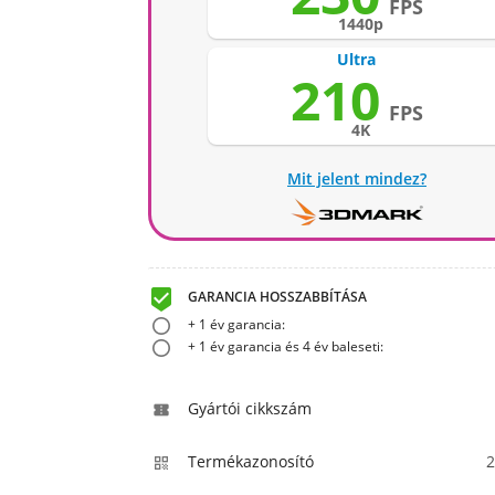
FPS
1440p
Ultra
210
FPS
4K
Mit jelent mindez?

GARANCIA HOSSZABBÍTÁSA
+ 1 év garancia:
+ 1 év garancia és 4 év baleseti:
Gyártói cikkszám

Termékazonosító
2
