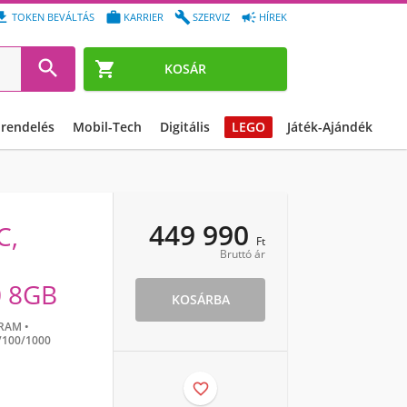




TOKEN BEVÁLTÁS
KARRIER
SZERVIZ
HÍREK


KOSÁR
őrendelés
Mobil-Tech
Digitális
LEGO
Játék-Ajándék
449 990
C,
Ft
Bruttó ár
0 8GB
KOSÁRBA
RAM •
/100/1000
