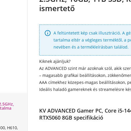
ismertető

A feltüntetett kép csak illusztráció. A g
tartalma eltér a végleges terméktől, a
nevében és a termékleírásban találod.
Kiknek ajánljuk?
Az ADVANCED szint már azoknak szól, akik sze
– magasabb grafikai beállításokon, zökkenőmen
AAA címekhez közepes-magas beállításokon, pé
Ideális haladó gamereknek és streamelésre ké
2.5GHz,
rtalma
KV ADVANCED Gamer PC, Core i5-144
RTX5060 8GB specifikáció
0, H610,