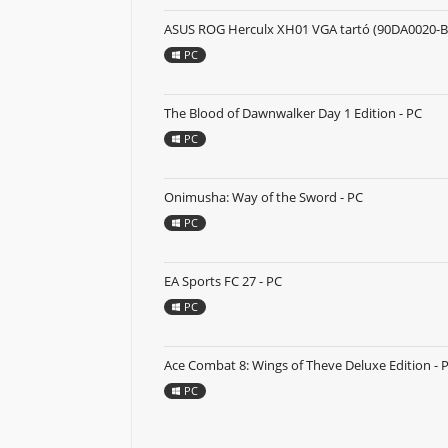
ASUS ROG Herculx XH01 VGA tartó (90DA0020-B
PC
The Blood of Dawnwalker Day 1 Edition - PC
PC
Onimusha: Way of the Sword - PC
PC
EA Sports FC 27 - PC
PC
Ace Combat 8: Wings of Theve Deluxe Edition - 
PC