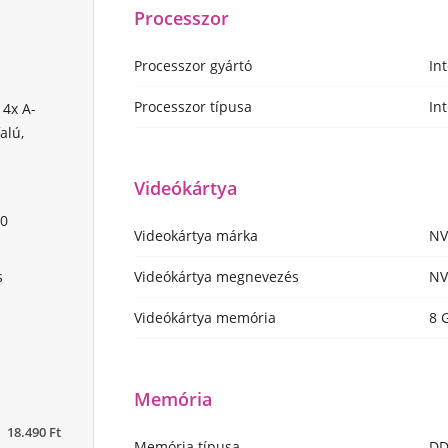
Processzor
Processzor gyártó
Int
Processzor típusa
In
4x A-
alú,
Videókártya
60
Videokártya márka
NV
Videókártya megnevezés
NV
s
Videókártya memória
8 
Memória
18.490 Ft
Memória típusa
DD