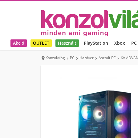
Akció
OUTLET
Használt
PlayStation
Xbox
PC
Konzolvilág
PC
Hardver
Asztali-PC
KV ADVAN




