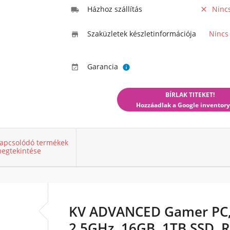
Házhoz szállítás
Ninc


Szaküzletek készletinformációja
Nincs

Garancia


BÍRLAK TITEKET!
Hozzáadlak a Google inventory
apcsolódó termékek
egtekintése
KV ADVANCED Gamer PC, 
2.5GHz, 16GB, 1TB SSD, 