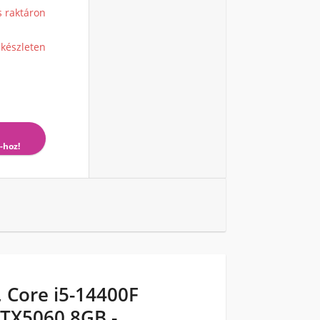
s raktáron
 készleten
-hoz!
Core i5-14400F
RTX5060 8GB -