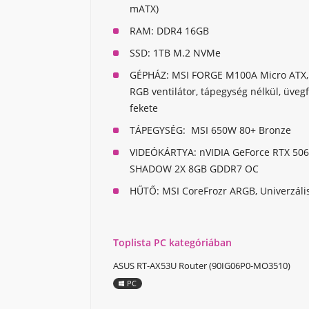
mATX)
RAM:
DDR4 16GB
SSD:
1TB M.2 NVMe
GÉPHÁZ:
MSI FORGE M100A Micro ATX, 
RGB ventilátor, tápegység nélkül, üvegf
fekete
TÁPEGYSÉG:
MSI 650W 80+ Bronze
VIDEÓKÁRTYA:
nVIDIA GeForce RTX 50
SHADOW 2X 8GB GDDR7 OC
HŰTŐ:
MSI CoreFrozr ARGB, Univerzáli
Toplista PC kategóriában
ASUS RT-AX53U Router (90IG06P0-MO3510)
PC