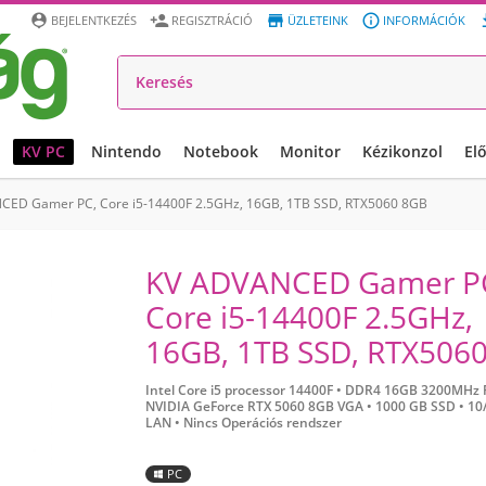




BEJELENTKEZÉS
REGISZTRÁCIÓ
ÜZLETEINK
INFORMÁCIÓK
KV PC
Nintendo
Notebook
Monitor
Kézikonzol
El
CED Gamer PC, Core i5-14400F 2.5GHz, 16GB, 1TB SSD, RTX5060 8GB
KV ADVANCED Gamer P
Core i5-14400F 2.5GHz,
16GB, 1TB SSD, RTX506
Intel Core i5 processor 14400F •
DDR4 16GB 3200MHz 
NVIDIA GeForce RTX 5060 8GB VGA •
1000 GB SSD •
10
LAN •
Nincs Operációs rendszer
PC