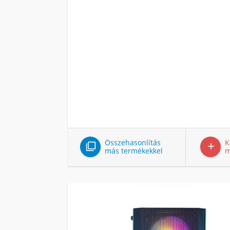
Összehasonlítás
K


más termékekkel
m