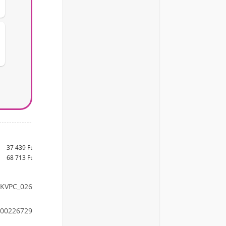
37 439 Ft
68 713 Ft
KVPC_026
00226729