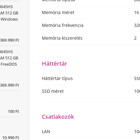
 8645HS
Memória méret
16
RAM 512 GB
x) Windows
Memória frekvencia
32
Memória kiszerelés
2
369.990 Ft
 8645HS
RAM 512 GB
Háttértár
) FreeDOS
Háttértár típus
SS
369.990 Ft
SSD méret
10
100 Ft
Csatlakozók
LAN
10
10.990 Ft