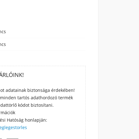
ncs
ncs
SÁRLÓINK!
ódot adatainak biztonsága érdekében!
 minden tartós adathordozó termék
dattörlő kódot biztosítani.
rmációk
ési Hatóság honlapján:
eglegestorles