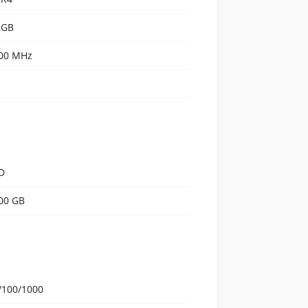
 GB
00 MHz
D
00 GB
/100/1000